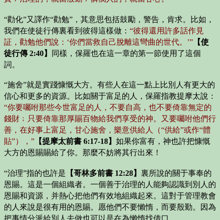
“勸化”又譯作“勸勉”，其意思包括鼓勵，警告，肯求。比如，
我們在使徒行傳裏看到彼得這樣做：
“彼得還用許多話作見
証，勸勉他們說：‘你們當救自己脫離這彎曲的世代。’”
【使
徒行傳 2:40】
同樣，保羅也在這一章的第一節使用了這個
詞。
“施舍”就是實踐慷慨大方。有些人在這一點上比別人有更大的
信心和更多的資源。比如關于富足的人，保羅指教提摩太說：
“你要囑咐那些今世富足的人，不要自高，也不要倚靠無定的
錢財﹔只要倚靠那厚賜百物給我們享受的神。又要囑咐他們行
善，在好事上富足，甘心施舍，樂意供給人（“供給”或作“體
貼”），”
【提摩太前書 6:17-18】
如果你富有，神也許把慷慨
大方的恩賜賜給了你。那麼不妨將其行出來！
“治理”指的也許是
【哥林多前書 12:28】
裏所說的關于事奉的
恩賜。這是一個組織者。一個善于治理的人能夠認識到別人的
恩賜和資源，并熱心把他們有效地組織起來。這對于管理教會
的人來說是很有用的恩賜。愿他們不要懶惰，而要殷勤。因為
把事情分派給別人去做也可以是在為懶惰找借口。