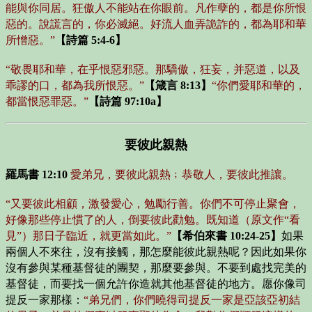
能與你同居。狂傲人不能站在你眼前。凡作孽的，都是你所恨
惡的。說謊言的，你必滅絕。好流人血弄詭詐的，都為耶和華
所憎惡。”
【詩篇 5:4-6】
“敬畏耶和華，在乎恨惡邪惡。那驕傲，狂妄，并惡道，以及
乖謬的口，都為我所恨惡。”
【箴言 8:13】
“你們愛耶和華的，
都當恨惡罪惡。”
【詩篇 97:10a】
要彼此親熱
羅馬書 12:10
愛弟兄，要彼此親熱﹔恭敬人，要彼此推讓。
“又要彼此相顧，激發愛心，勉勵行善。你們不可停止聚會，
好像那些停止慣了的人，倒要彼此勸勉。既知道（原文作“看
見”）那日子臨近，就更當如此。”
【希伯來書 10:24-25】
如果
兩個人不來往，沒有接觸，那怎麼能彼此親熱呢？因此如果你
沒有參與某種基督徒的團契，那麼要參與。不要到處找完美的
基督徒，而要找一個允許你造就其他基督徒的地方。愿你像司
提反一家那樣：
“弟兄們，你們曉得司提反一家是亞該亞初結