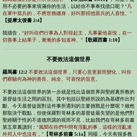
用不必要的事來填滿你的生活，以給你不事奉找借口呢？
“凡
在軍中當兵的，不將世務纏身，好叫那招他當兵的人喜悅。”
【提摩太後書 2:4】
我禱告，
“好叫你們行事為人對得起主，凡事蒙他喜悅，在一
切善事上結果子，漸漸的多知道神。”
【歌羅西書 1:10】
不要效法這個世界
羅馬書 12:2
不要效法這個世界，只要心意更新而變化，叫你
們察驗何為神的善良、純全、可喜悅的旨意。
不要效法這個世界的第一步就是找出這個世界與聖經裏所教的
基督徒生活之間的區別。其中包括以聖經所說的為基礎作出判
斷。今天基督徒面對這件事所遇到的主要挑戰是什麼呢？雖然
那取決于觀點，但使保羅對哥林多的基督徒最失望的是他們對
聖經關于性的不道德所講的視而不見，比如我們在哥林多前書
第五章裏讀到：
“風聞在你們中間有淫亂的事，這樣的淫亂連
外邦人中也沒有，”
【哥林多前書 5:1a】
同樣，今天有很多教