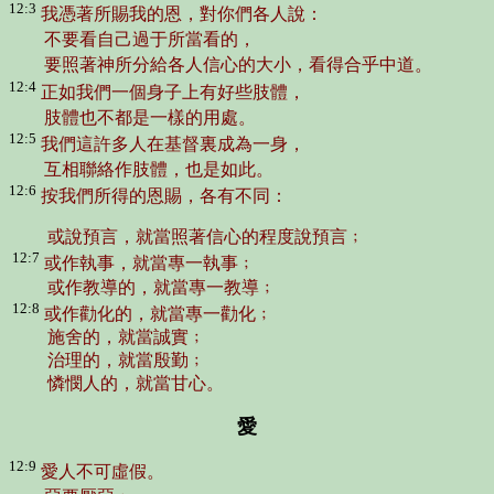
12:3
我憑著所賜我的恩，對你們各人說：
不要看自己過于所當看的，
要照著神所分給各人信心的大小，看得合乎中道。
12:4
正如我們一個身子上有好些肢體，
肢體也不都是一樣的用處。
12:5
我們這許多人在基督裏成為一身，
互相聯絡作肢體，也是如此。
12:6
按我們所得的恩賜，各有不同：
或說預言，就當照著信心的程度說預言﹔
12:7
或作執事，就當專一執事﹔
或作教導的，就當專一教導﹔
12:8
或作勸化的，就當專一勸化﹔
施舍的，就當誠實﹔
治理的，就當殷勤﹔
憐憫人的，就當甘心。
愛
12:9
愛人不可虛假。