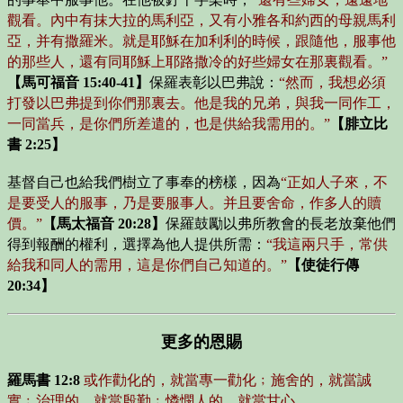
觀看。內中有抹大拉的馬利亞，又有小雅各和約西的母親馬利
亞，并有撒羅米。就是耶穌在加利利的時候，跟隨他，服事他
的那些人，還有同耶穌上耶路撒冷的好些婦女在那裏觀看。”
【馬可福音 15:40-41】
保羅表彰以巴弗說：
“然而，我想必須
打發以巴弗提到你們那裏去。他是我的兄弟，與我一同作工，
一同當兵，是你們所差遣的，也是供給我需用的。”
【腓立比
書 2:25】
基督自己也給我們樹立了事奉的榜樣，因為
“正如人子來，不
是要受人的服事，乃是要服事人。并且要舍命，作多人的贖
價。”
【馬太福音 20:28】
保羅鼓勵以弗所教會的長老放棄他們
得到報酬的權利，選擇為他人提供所需：
“我這兩只手，常供
給我和同人的需用，這是你們自己知道的。”
【使徒行傳
20:34】
更多的恩賜
羅馬書 12:8
或作勸化的，就當專一勸化﹔施舍的，就當誠
實﹔治理的，就當殷勤﹔憐憫人的，就當甘心。