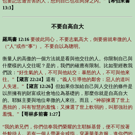
也要記念遭苦害的人，想到自己也在肉身之內。”
【希伯來書
13:3】
不要自高自大
羅馬書 12:16
要彼此同心，不要志氣高大，倒要俯就卑微的人
（“人”或作“事”）。不要自以為聰明。
衡量人的高傲的一個方法就是看與他交往的人。你限制自己與
什麼樣的人交往呢？是的，我們的確應有限制。比如聖經教我
們說：
“好生氣的人，不可與他結交﹔暴怒的人，不可與他來
往。”
【箴言 22:24】
還有，
“義人引導他的鄰舍﹔惡人的道叫
人失迷。”
【箴言 12:26】
但如果你加給自己與人交往的條件是
以所擁有的財富或社會地位為基礎的，那麼你就是自高自大
的。耶穌主要與地位卑微的人來往。而且，
“神卻揀選了世上
愚拙的，叫有智慧的羞愧﹔又揀選了世上軟弱的，叫那強壯的
羞愧。”
【哥林多前書 1:27】
“我的弟兄們，你們信奉我們榮耀的主耶穌基督，便不可按著
外貌待人。若有一個人帶著金戒指，穿著華美衣服，進你們的