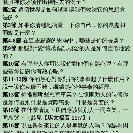
順服神你必須作出犧牲去的例子？
第2節
這個世界是如何試圖讓我們效法它的思想方
法的？
第3節
如果你清醒地衡量一下你自己，你的長處和
弱點是什麼？
第4-8節
在這些屬靈的恩賜中，哪些是你的長處？
第9節
那些對“愛”懷著錯誤概念的人是如何虛假地愛
的？
第10節
有哪些人你可以說你對他們有熱心呢？有哪
些基督徒對你有熱心呢？
第11-12節
你的熱心對你對神的事奉起了什麼作用？
說一說你克服困難，繼續熱心地事奉的經歷。
第13節
你推薦哪些慈善事業？在慷慨助人的時候你
是如何區別什麼是實際需要，什麼是貪婪的？
第15節
在什麼情況下我們應該與別人一同喜樂，一
同哀哭？（參見
【馬太福音 11:7】
）
第16節
現在與你來往的人是卑微的人嗎？你認為周