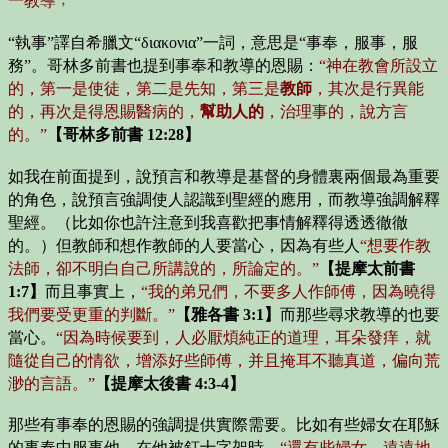
一教導﹔
“執事”譯自希臘文“διακονια”一詞，意思是“事奉，服事，服
務”。哥林多前書也提到事奉和教導的恩賜：
“神在教會所設立
的，第一是使徒，第二是先知，第三是
教師
，其次是行異能
的，再次是得恩賜醫病的，
幫助人的
，治理事的，說方言
的。”
【哥林多前書 12:28】
如我在前面提到，說預言和教導是基督的身體裏兩個最為重要
的角色，說預言強調使人認識到聖經的應用，而教導強調解釋
聖經。（比如你也許注意到我喜歡把事情解釋得透透徹徹
的。）但教師和想作教師的人要當心，因為有些人
“想要作教
法師，卻不明白自己所講說的，所論定的。”
【提摩太前書
1:7】
而且事實上，
“我的弟兄們，不要多人作師傅，因為曉得
我們要受更重的判斷。”
【雅各書 3:1】
而那些尋求教導的也要
當心。
“因為時候要到，人必厭煩純正的道理，耳朵發痒，就
隨從自己的情欲，增添好些師傅，并且掩耳不聽真道，偏向荒
渺的言語。”
【提摩太後書 4:3-4】
那些有事奉的恩賜的強調提供實際需要。比如有些婦女在耶穌
的事奉中服事他。在他被釘十字架時，
“還有些婦女，遠遠地