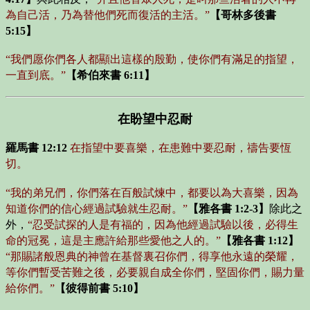
為自己活，乃為替他們死而復活的主活。”
【哥林多後書
5:15】
“我們愿你們各人都顯出這樣的殷勤，使你們有滿足的指望，
一直到底。”
【希伯來書 6:11】
在盼望中忍耐
羅馬書 12:12
在指望中要喜樂，在患難中要忍耐，禱告要恆
切。
“我的弟兄們，你們落在百般試煉中，都要以為大喜樂，因為
知道你們的信心經過試驗就生忍耐。”
【雅各書 1:2-3】
除此之
外，
“忍受試探的人是有福的，因為他經過試驗以後，必得生
命的冠冕，這是主應許給那些愛他之人的。”
【雅各書 1:12】
“那賜諸般恩典的神曾在基督裏召你們，得享他永遠的榮耀，
等你們暫受苦難之後，必要親自成全你們，堅固你們，賜力量
給你們。”
【彼得前書 5:10】