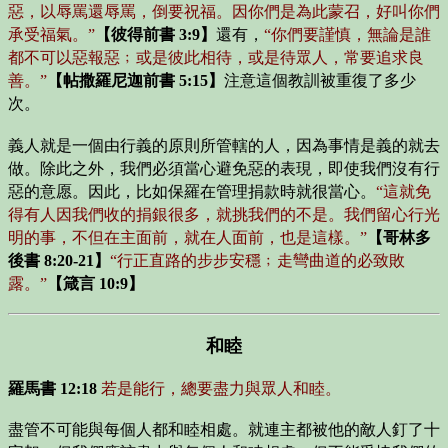
惡，以辱罵還辱罵，倒要祝福。因你們是為此蒙召，好叫你們
承受福氣。”
【彼得前書 3:9】
還有，
“你們要謹慎，無論是誰
都不可以惡報惡﹔或是彼此相待，或是待眾人，常要追求良
善。”
【帖撒羅尼迦前書 5:15】
注意這個教訓被重復了多少
次。
義人就是一個由行義的原則所管轄的人，因為事情是義的就去
做。除此之外，我們必須當心避免惡的表現，即使我們沒有行
惡的意愿。因此，比如保羅在管理捐款時就很當心。
“這就免
得有人因我們收的捐銀很多，就挑我們的不是。我們留心行光
明的事，不但在主面前，就在人面前，也是這樣。”
【哥林多
後書 8:20-21】
“行正直路的步步安穩﹔走彎曲道的必致敗
露。”
【箴言 10:9】
和睦
羅馬書 12:18
若是能行，總要盡力與眾人和睦。
盡管不可能與每個人都和睦相處。就連主都被他的敵人釘了十