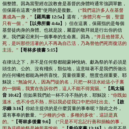
個整體。因為當聖經在說教會是基督的身體時通常強調單數，
但保羅在這裏“身體”使用的是復數。（
“我們這許多人在基督
裏成為一身，”
【羅馬書 12:5a】
還有，
“身體只有一個，聖靈
只有一個，”
【以弗所書 4:4a】
）但在這裏，保羅指的是每個
基督徒肉身的身體。也就是說，屬靈的敬拜就是行出你的信
來。我們蒙召來到一個事奉的生命裏。因為，
“并且他替眾人
死，是叫那些活著的人不再為自己活，乃為替他們死而復活的
主活。”
【哥林多後書 5:15】
在律法之下，并不是任何祭都能蒙神悅納。獻為祭的羊必須是
頭生的、公的、沒有殘疾，類似地，這意味著不是我們所做出
的任何犧牲都能為神所喜悅。質量很重要。態度也很重要。耶
穌說：
“無論何人，因為門徒的名，只把一杯涼水給這小子裏
的一個喝，我實在告訴你們，這人不能不得賞賜。”
【馬太福
音 10:42】
但如果我們給一杯不冷不熱的水，耶穌說：
“你既如
溫水，也不冷也不熱，所以我必從我口中把你吐出去。”
【啟
示錄 3:16】
你給主提供的是什麼質量的事奉呢？除此之外，
還有事奉的數量。
“‘少種的少收，多種的多收’，這話是真
的。”
【哥林多後書 9:6】
（
“只是不可忘記行善和捐輸的事，
因為這樣的祭是神所喜悅的。”
【希伯來書 13:16】
）你是不是