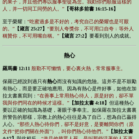
的果子，并且他們專以服事聖徒為念。我勸你們順服這樣的
人，并一切同工同勞的人。”
【哥林多前書 16:15-16】
至于榮耀：
“吃蜜過多是不好的，考究自己的榮耀也是可厭
的。”
【箴言 25:27】
“要別人夸獎你，不可用口自夸﹔等外人
稱贊你，不可用嘴自稱。”
【箴言 27:2】
要看到別人的成就。
熱心
羅馬書 12:11
殷勤不可懶惰，要心裏火熱，常常服事主。
保羅已經說到過只有
熱心
而沒有知識的危險。這并不是不鼓勵
有熱心，而是要正確地應用。因為有熱心是件好事，如他在加
拉太書裏寫到：
“在善事上常用熱心待人，原是好的，卻不單
我與你們同在的時候才這樣。”
【加拉太書 4:18】
但這種熱心
要以正確的知識為基礎，著眼于事奉主。如保羅在加拉太書裏
所警告的那樣，宗教上的熱心往往是為了自己，想為自己贏得
人心。
“那些人熱心待你們，卻不是好意，是要離間你們（原
文作“把你們關在外面”），叫你們熱心待他們。”
【加拉太書
4:17】
與此相反，
“并且他替眾人死，是叫那些活著的人不再