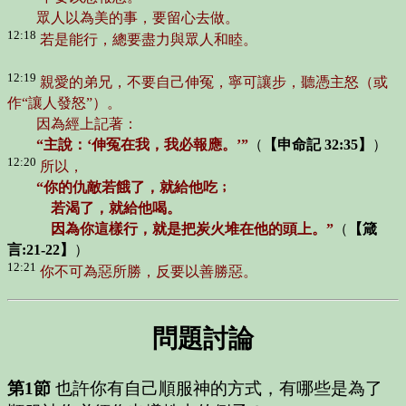
眾人以為美的事，要留心去做。
12:18
若是能行，總要盡力與眾人和睦。
12:19
親愛的弟兄，不要自己伸冤，寧可讓步，聽憑主怒（或
作“讓人發怒”）。
因為經上記著：
“主說：‘伸冤在我，我必報應。’”
（
【申命記 32:35】
）
12:20
所以，
“你的仇敵若餓了，就給他吃﹔
若渴了，就給他喝。
因為你這樣行，就是把炭火堆在他的頭上。”
（
【箴
言:21-22】
）
12:21
你不可為惡所勝，反要以善勝惡。
問題討論
第1節
也許你有自己順服神的方式，有哪些是為了