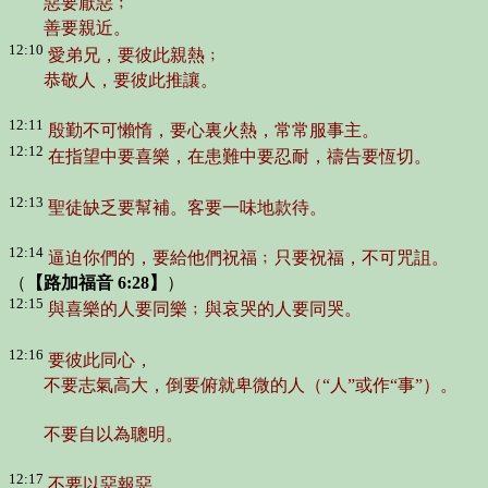
惡要厭惡﹔
善要親近。
12:10
愛弟兄，要彼此親熱﹔
恭敬人，要彼此推讓。
12:11
殷勤不可懶惰，要心裏火熱，常常服事主。
12:12
在指望中要喜樂，在患難中要忍耐，禱告要恆切。
12:13
聖徒缺乏要幫補。客要一味地款待。
12:14
逼迫你們的，要給他們祝福﹔只要祝福，不可咒詛。
（
【路加福音 6:28】
）
12:15
與喜樂的人要同樂﹔與哀哭的人要同哭。
12:16
要彼此同心，
不要志氣高大，倒要俯就卑微的人（“人”或作“事”）。
不要自以為聰明。
12:17
不要以惡報惡。