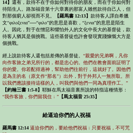
14】
還有，款待不在于你如何對待你的朋友，而在于你如何對
待陌生人。路加福音第十六章裏的那富人雖然款待自己人，但
對那個窮人卻視而不見。
【羅馬書 12:13】
款待客人譯自希臘
文“φιλοξενια”──“φιλο”的意思是喜歡，“ξενια”的意思是陌生
人。因此，對于在憎惡和懼怕外人的文化中長大的基督徒，款
待客人猶其是個挑戰。這些基督徒也許會發現實踐慷慨大方是
個挑戰。
經上說款待客人還包括差傳的基督徒。
“親愛的兄弟啊，凡你
向作客旅之弟兄所行的，都是忠心的。他們在教會面前証明了
你的愛。你若配得過神，幫助他們往前行，這就好了。因他們
是為主的名（原文作“那名”）出外，對于外邦人一無所取。所
以我們應該接待這樣的人，叫我們與他們一同為真理作工。”
【約翰三書 1:5-8】
耶穌在馬太福音裏所說的特指這種情形：
“我作客旅，你們留我住﹔”
【馬太福音 25:35】
給逼迫你們的人祝福
羅馬書 12:14
逼迫你們的，要給他們祝福﹔只要祝福，不可咒