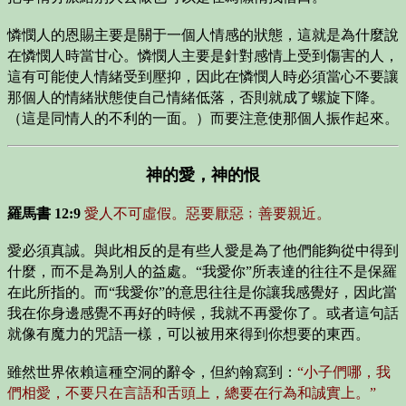
憐憫人的恩賜主要是關于一個人情感的狀態，這就是為什麼說
在憐憫人時當甘心。憐憫人主要是針對感情上受到傷害的人，
這有可能使人情緒受到壓抑，因此在憐憫人時必須當心不要讓
那個人的情緒狀態使自己情緒低落，否則就成了螺旋下降。
（這是同情人的不利的一面。）而要注意使那個人振作起來。
神的愛，神的恨
羅馬書 12:9
愛人不可虛假。惡要厭惡﹔善要親近。
愛必須真誠。與此相反的是有些人愛是為了他們能夠從中得到
什麼，而不是為別人的益處。“我愛你”所表達的往往不是保羅
在此所指的。而“我愛你”的意思往往是你讓我感覺好，因此當
我在你身邊感覺不再好的時候，我就不再愛你了。或者這句話
就像有魔力的咒語一樣，可以被用來得到你想要的東西。
雖然世界依賴這種空洞的辭令，但約翰寫到：
“小子們哪，我
們相愛，不要只在言語和舌頭上，總要在行為和誠實上。”