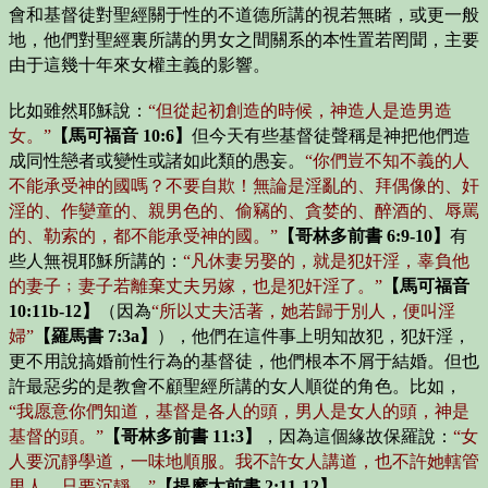
會和基督徒對聖經關于性的不道德所講的視若無睹，或更一般
地，他們對聖經裏所講的男女之間關系的本性置若罔聞，主要
由于這幾十年來女權主義的影響。
比如雖然耶穌說：
“但從起初創造的時候，神造人是造男造
女。”
【馬可福音 10:6】
但今天有些基督徒聲稱是神把他們造
成同性戀者或變性或諸如此類的愚妄。
“你們豈不知不義的人
不能承受神的國嗎？不要自欺！無論是淫亂的、拜偶像的、奸
淫的、作孌童的、親男色的、偷竊的、貪婪的、醉酒的、辱罵
的、勒索的，都不能承受神的國。”
【哥林多前書 6:9-10】
有
些人無視耶穌所講的：
“凡休妻另娶的，就是犯奸淫，辜負他
的妻子﹔妻子若離棄丈夫另嫁，也是犯奸淫了。”
【馬可福音
10:11b-12】
（因為
“所以丈夫活著，她若歸于別人，便叫淫
婦”
【羅馬書 7:3a】
），他們在這件事上明知故犯，犯奸淫，
更不用說搞婚前性行為的基督徒，他們根本不屑于結婚。但也
許最惡劣的是教會不顧聖經所講的女人順從的角色。比如，
“我愿意你們知道，基督是各人的頭，男人是女人的頭，神是
基督的頭。”
【哥林多前書 11:3】
，因為這個緣故保羅說：
“女
人要沉靜學道，一味地順服。我不許女人講道，也不許她轄管
男人，只要沉靜。”
【提摩太前書 2:11-12】