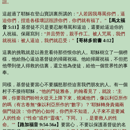
詛。
這超過了耶穌在登山寶訓裏所講的：
“人若因我辱罵你們，逼
迫你們，捏造各樣壞話毀謗你們，你們就有福了。”
【馬太福
音 5:11】
基督徒不只是要忍耐辱罵和逼迫，還要給逼迫你的
人祝福。保羅寫到：
“并且勞苦，親手作工。被人咒罵，我們
就祝福﹔被人逼迫，我們就忍受﹔”
【哥林多前書 4:12】
這裏的挑戰就是以善意看待那些恨你的人。耶穌樹立了一個榜
樣，他給熱心逼迫基督徒的掃羅祝福。他給掃羅祝福，不但把
他帶到使人得救的信裏，還立他為使徒，給他一個世界性的事
奉。
同樣，基督徒要當心不要腦怒那些迫害我們朋友的人。有一個
村子不接待耶穌，
“他的門徒雅各、約翰看見了，就說：
‘主
啊，你要我們吩咐火從天上降下來，燒滅他們，像以利亞所作
的嗎（有古卷無“像以利亞所作的”數字）？’
耶穌轉身責備兩
個門徒說：
‘你們的心如何，你們并不知道。人子來不是要滅
人的性命（“性命”或作“靈魂”。下同。），是要救人的性
命。’
”
【路加福音 9:54-56a】
要當心，不要以保護基督徒的名