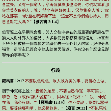
會堂去。又有一個窮人，穿著骯臟衣服也進去。你們就重看那
穿華美衣服的人，說：‘請坐在這好位上，’又對那窮人說：‘你
站在那裏，’或‘坐在我腳凳下邊，’這豈不是你們偏心待人，用
惡意斷定人嗎？”
【雅各書 2:1-4】
但實際上在早期教會裏，與人交往中存在的最重要的問題在于
猶太人對外邦人的偏見，大多數使徒都存有這種偏見。神甚至
不得不給彼得一個異像才能讓他去一個外邦人的家，與他分享
福音，盡管主已經命令他去給萬民傳道。你有沒有什麼偏見影
響你的事奉呢？
行義
羅馬書 12:17
不要以惡報惡。眾人以為美的事，要留心去做。
關于伸冤經上說：
“親愛的弟兄，不要自己伸冤，寧可讓步，
聽憑主怒（或作“讓人發怒”）。因為經上記著：‘主說：伸冤
在我，我必報應。’”
【羅馬書 12:19】
“你不要說，我要以惡報
惡。要等候耶和華，他必拯救你。”
【箴言 20:22】
“不以惡報