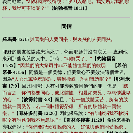
義而動武。
“耶穌就對彼得說：‘收刀入鞘吧。我父所給我的那
杯，我豈可不喝呢？’”
【約翰福音 18:11】
同情
羅馬書 12:15
與喜樂的人要同樂﹔與哀哭的人要同哭。
耶穌的朋友拉撒路患病死了，然而耶穌并沒有哀哭──直到他
來到那些哀哭的人中。那時，
“耶穌哭了。”
【約翰福音
11:35】
“因我們的大祭司并非不能體恤我們的軟弱，”
【希伯
來書 4:15a】
同情是一個美德，但要當心不要效法這個世界。
因為
“人心比萬物都詭詐，壞到極處，誰能識透呢？”
【耶利米
書 17:9】
因此同情別人有可能導致贊同他們的罪。但是，
“總
而言之，你們都要同心，彼此體恤，相愛如弟兄，存慈憐謙卑
的心﹔”
【彼得前書 3:8】
而且，
“若一個肢體受苦，所有的肢
體就一同受苦﹔若一個肢體得榮耀，所有的肢體就一同快
樂。”
【哥林多前書 12:26】
因此保羅說：
“有誰軟弱我不軟弱
呢？有誰跌倒我不焦急呢？”
【哥林多後書 11:29】
希伯來書教
導我們說：
“你們要記念被捆綁的人，好像與他們同受捆綁，