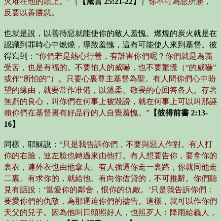
火堆在他的頭上。”
（
【箴言 25:21-22】
）
你不可為惡所勝，
反要以善勝惡。
也就是說，以善待惡就能使你的敵人羞愧。燃燒的炭火就是在
認識到罪時心中燃燒，導致羞愧，這有可能使人來到基督。彼
得寫到：
“你們若是熱心行善，有誰害你們呢？你們就是為義
受苦，也是有福的。不要怕人的威嚇，也不要驚慌（“的威嚇”
或作“所怕的”）。只要心裏尊主基督為聖。有人問你們心中盼
望的緣由，就要常作准備，以溫柔、敬畏的心回答各人。存著
無虧的良心，叫你們在何事上被毀謗，就在何事上可以叫那誣
賴你們在基督裏有好品行的人自覺羞愧。”
【彼得前書 2:13-
16】
同樣，耶穌說：
“只是我告訴你們，不要與惡人作對。有人打
你的右臉，連左臉也轉過來由他打。有人想要告你，要拿你的
裏衣，連外衣也由他拿去。有人強逼你走一裏路，你就同他走
二裏。有求你的，就給他。有向你借貸的，不可推辭。你們聽
見有話說：‘當愛你的鄰舍，恨你的仇敵。’只是我告訴你們：
要愛你們的仇敵，為那逼迫你們的禱告。這樣，就可以作你們
天父的兒子。因為他叫日頭照好人，也照歹人﹔降雨給義人，