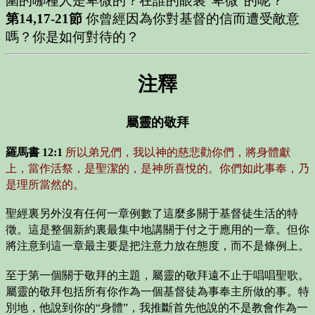
圍的哪種人是卑微的？在誰的眼裏“卑微”的呢？
第14,17-21節
你曾經因為你對基督的信而遭受敵意
嗎？你是如何對待的？
注釋
屬靈的敬拜
羅馬書 12:1
所以弟兄們，我以神的慈悲勸你們，將身體獻
上，當作活祭，是聖潔的，是神所喜悅的。你們如此事奉，乃
是理所當然的。
聖經裏另外沒有任何一章例數了這麼多關于基督徒生活的特
徵。這是整個新約裏最集中地講關于付之于應用的一章。但你
將注意到這一章最主要是把注意力放在態度，而不是條例上。
至于第一個關于敬拜的主題，屬靈的敬拜遠不止于唱唱聖歌。
屬靈的敬拜包括所有你作為一個基督徒為事奉主所做的事。特
別地，他說到你的“身體”，我推斷首先他說的不是教會作為一