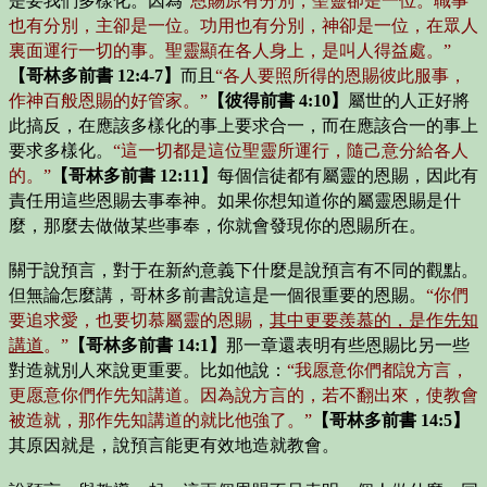
是要我們多樣化。因為
“恩賜原有分別，聖靈卻是一位。職事
也有分別，主卻是一位。功用也有分別，神卻是一位，在眾人
裏面運行一切的事。聖靈顯在各人身上，是叫人得益處。”
【哥林多前書 12:4-7】
而且
“各人要照所得的恩賜彼此服事，
作神百般恩賜的好管家。”
【彼得前書 4:10】
屬世的人正好將
此搞反，在應該多樣化的事上要求合一，而在應該合一的事上
要求多樣化。
“這一切都是這位聖靈所運行，隨己意分給各人
的。”
【哥林多前書 12:11】
每個信徒都有屬靈的恩賜，因此有
責任用這些恩賜去事奉神。如果你想知道你的屬靈恩賜是什
麼，那麼去做做某些事奉，你就會發現你的恩賜所在。
關于說預言，對于在新約意義下什麼是說預言有不同的觀點。
但無論怎麼講，哥林多前書說這是一個很重要的恩賜。
“你們
要追求愛，也要切慕屬靈的恩賜，
其中更要羨慕的，是作先知
講道
。”
【哥林多前書 14:1】
那一章還表明有些恩賜比另一些
對造就別人來說更重要。比如他說：
“我愿意你們都說方言，
更愿意你們作先知講道。因為說方言的，若不翻出來，使教會
被造就，那作先知講道的就比他強了。”
【哥林多前書 14:5】
其原因就是，說預言能更有效地造就教會。