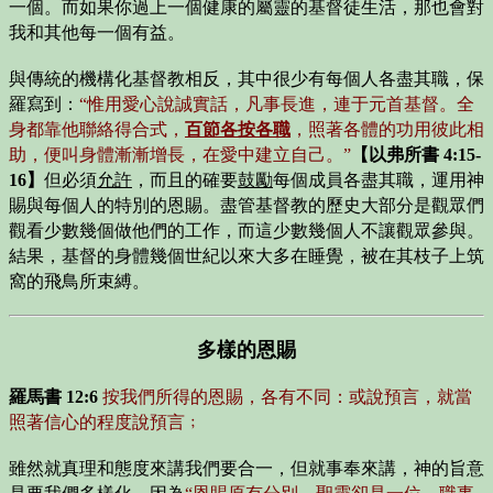
一個。而如果你過上一個健康的屬靈的基督徒生活，那也會對
我和其他每一個有益。
與傳統的機構化基督教相反，其中很少有每個人各盡其職，保
羅寫到：
“惟用愛心說誠實話，凡事長進，連于元首基督。全
身都靠他聯絡得合式，
百節各按各職
，照著各體的功用彼此相
助，便叫身體漸漸增長，在愛中建立自己。”
【以弗所書 4:15-
16】
但必須
允許
，而且的確要
鼓勵
每個成員各盡其職，運用神
賜與每個人的特別的恩賜。盡管基督教的歷史大部分是觀眾們
觀看少數幾個做他們的工作，而這少數幾個人不讓觀眾參與。
結果，基督的身體幾個世紀以來大多在睡覺，被在其枝子上筑
窩的飛鳥所束縛。
多樣的恩賜
羅馬書 12:6
按我們所得的恩賜，各有不同：或說預言，就當
照著信心的程度說預言﹔
雖然就真理和態度來講我們要合一，但就事奉來講，神的旨意