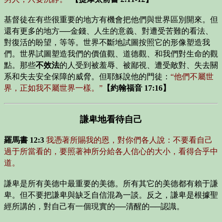
基督徒在有些很重要的地方有機會把他們與世界區別開來。但
還有更多的地方──金錢、人生的意義、對遭受苦難的看法、
對復活的盼望，等等。世界不斷地試圖按照它的形像塑造我
們。世界試圖塑造我們的價值觀、道德觀、和我們對生命的觀
點。那些
不效法
的人受到被羞辱、被鄙視、遭受敵對、失去關
系和失去安全保障的威脅。但耶穌說他的門徒：
“他們不屬世
界，正如我不屬世界一樣。”
【約翰福音 17:16】
謙卑地看待自己
羅馬書 12:3
我憑著所賜我的恩，對你們各人說：不要看自己
過于所當看的，要照著神所分給各人信心的大小，看得合乎中
道。
謙卑是所有美德中最重要的美德。所有其它的美德都有賴于謙
卑。但不要把謙卑與缺乏自信混為一談。反之，謙卑是根據聖
經所講的，對自己有一個現實的──清醒的──認識。