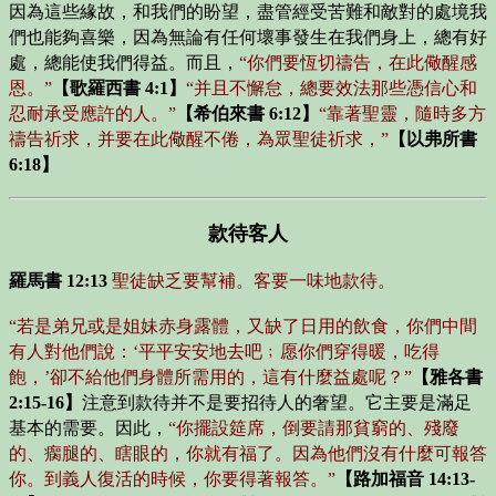
因為這些緣故，和我們的盼望，盡管經受苦難和敵對的處境我
們也能夠喜樂，因為無論有任何壞事發生在我們身上，總有好
處，總能使我們得益。而且，
“你們要恆切禱告，在此儆醒感
恩。”
【歌羅西書 4:1】
“并且不懈怠，總要效法那些憑信心和
忍耐承受應許的人。”
【希伯來書 6:12】
“靠著聖靈，隨時多方
禱告祈求，并要在此儆醒不倦，為眾聖徒祈求，”
【以弗所書
6:18】
款待客人
羅馬書 12:13
聖徒缺乏要幫補。客要一味地款待。
“若是弟兄或是姐妹赤身露體，又缺了日用的飲食，你們中間
有人對他們說：
‘平平安安地去吧﹔愿你們穿得暖，吃得
飽，’
卻不給他們身體所需用的，這有什麼益處呢？”
【雅各書
2:15-16】
注意到款待并不是要招待人的奢望。它主要是滿足
基本的需要。因此，
“你擺設筵席，倒要請那貧窮的、殘廢
的、瘸腿的、瞎眼的，你就有福了。因為他們沒有什麼可報答
你。到義人復活的時候，你要得著報答。”
【路加福音 14:13-