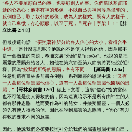
“各人不要單顧自己的事，也要顧別人的事。你們當以基督耶
穌的心為心：他本有神的形像，不以自己與神同等為強奪的，
反倒虛己，取了奴仆的形像，成為人的樣式。既有人的樣子，
就自己卑微，存心順服，以至于死，且死在十字架上！”
【腓
立比書 2:4-8】
但最後這句話：
“要照著神所分給各人信心的大小，看得合乎
中道。”
是什麼意思呢？他說的不是使人得救的信，因為那不
是一個衡量的問題，希臘文裏“分給”是“μεριζω”。他說的是把
屬靈的恩賜分給各人，如他在第六節至第八節裏將要細說的那
樣。因為
“按我們所得的恩賜，各有不同：”
【羅馬書 12:6a】
注意到還有哥林多前書在例數一系列屬靈的恩賜中說：
“又有
一人蒙這位聖靈賜他
信心
，還有一人蒙這位聖靈賜他醫病的恩
賜，”
【哥林多前書 12:9】
從上下文看，這裏“信心”指的當然
也不可能是使人得救的信，因為這裏暗示不是所有由神生的人
都有那件恩賜，然而要作為神的兒女，并接受聖靈，一個人必
須先有使人得救的信。因此在說到屬靈的恩賜時，“信心”有與
得救的要求不同的意義。
因此，他說我們必須要按照神分給我們的屬靈恩賜衡量自己，