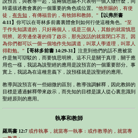
說預言，與教導一起，這兩個恩賜不只表明一個人做什麼，同
時還描述教會裏的一個重要的角色或位置。
“他所賜的，有使
徒，
有先知
，有傳福音的，有牧師和教師。”
【以弗所書
4:11】
你可以在哥林多前書裏體會到如何行使這種角色。
“至
于作先知講道的，只好兩個人，或是三個人，其餘的就當慎思
明辨。若旁邊坐著的得了啟示，那先說話的就當閉口不言。因
為你們都可以一個一個地作先知講道，叫眾人學道理，叫眾人
得勸勉。”
【哥林多前書 14:29-31】
注意到他們的話不應被當
作是無可辯駁的，而要慎思明辨。這不只是關于真理，關于應
用也一樣，我認為說聖經的應用是說預言的一個重要部分。事
實上，我認為在這種意義下，說預樣就是說聖經的應用。
教導與說預言有一些細微的區別，教導強調解釋，因此教師的
目標是通過解釋帶來啟示，而先知的目標是讓人從心裏意識到
聖經原則的應用。
執事和教師
羅馬書 12:7
或作執事，就當專一執事﹔或作教導的，就當專