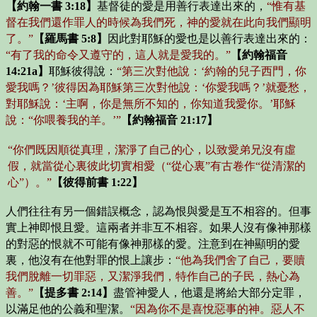
【約翰一書 3:18】
基督徒的愛是用善行表達出來的，
“惟有基
督在我們還作罪人的時候為我們死，神的愛就在此向我們顯明
了。”
【羅馬書 5:8】
因此對耶穌的愛也是以善行表達出來的：
“有了我的命令又遵守的，這人就是愛我的。”
【約翰福音
14:21a】
耶穌彼得說：
“第三次對他說：‘約翰的兒子西門，你
愛我嗎？’彼得因為耶穌第三次對他說：‘你愛我嗎？’就憂愁，
對耶穌說：‘主啊，你是無所不知的，你知道我愛你。’耶穌
說：“你喂養我的羊。’”
【約翰福音 21:17】
“你們既因順從真理，潔淨了自己的心，以致愛弟兄沒有虛
假，就當從心裏彼此切實相愛（“從心裏”有古卷作“從清潔的
心”）。”
【彼得前書 1:22】
人們往往有另一個錯誤概念，認為恨與愛是互不相容的。但事
實上神即恨且愛。這兩者并非互不相容。如果人沒有像神那樣
的對惡的恨就不可能有像神那樣的愛。注意到在神顯明的愛
裏，他沒有在他對罪的恨上讓步：
“他為我們舍了自己，要贖
我們脫離一切罪惡，又潔淨我們，特作自己的子民，熱心為
善。”
【提多書 2:14】
盡管神愛人，他還是將給大部分定罪，
以滿足他的公義和聖潔。
“因為你不是喜悅惡事的神。惡人不