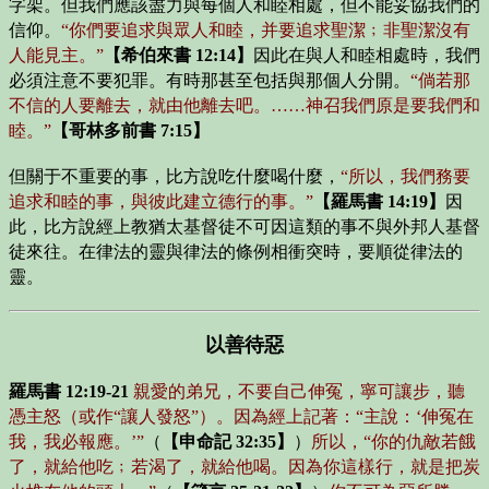
字架。但我們應該盡力與每個人和睦相處，但不能妥協我們的
信仰。
“你們要追求與眾人和睦，并要追求聖潔﹔非聖潔沒有
人能見主。”
【希伯來書 12:14】
因此在與人和睦相處時，我們
必須注意不要犯罪。有時那甚至包括與那個人分開。
“倘若那
不信的人要離去，就由他離去吧。……神召我們原是要我們和
睦。”
【哥林多前書 7:15】
但關于不重要的事，比方說吃什麼喝什麼，
“所以，我們務要
追求和睦的事，與彼此建立德行的事。”
【羅馬書 14:19】
因
此，比方說經上教猶太基督徒不可因這類的事不與外邦人基督
徒來往。在律法的靈與律法的條例相衝突時，要順從律法的
靈。
以善待惡
羅馬書 12:19-21
親愛的弟兄，不要自己伸冤，寧可讓步，聽
憑主怒（或作“讓人發怒”）。因為經上記著：“主說：‘伸冤在
我，我必報應。’”
（
【申命記 32:35】
）
所以，“你的仇敵若餓
了，就給他吃﹔若渴了，就給他喝。因為你這樣行，就是把炭