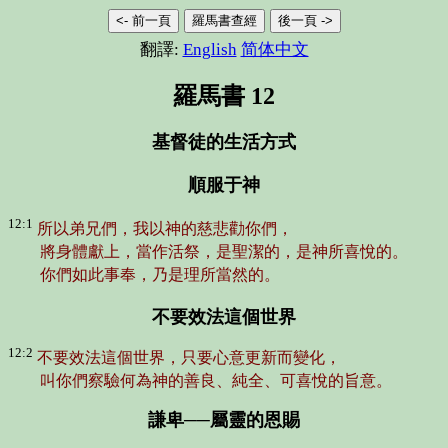
<- 前一頁
羅馬書查經
後一頁 ->
翻譯:
English
简体中文
羅馬書 12
基督徒的生活方式
順服于神
12:1
所以弟兄們，我以神的慈悲勸你們，
將身體獻上，當作活祭，是聖潔的，是神所喜悅的。
你們如此事奉，乃是理所當然的。
不要效法這個世界
12:2
不要效法這個世界，只要心意更新而變化，
叫你們察驗何為神的善良、純全、可喜悅的旨意。
謙卑──屬靈的恩賜