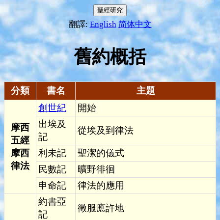
翻譯:
English
简体中文
舊約概括
分類
書名
主題
創世紀
開始
出埃及
摩西
從埃及到律法
記
五經
摩西
利未記
聖潔的儀式
律法
民數記
曠野徘徊
申命記
律法的應用
約書亞
徵服應許地
記