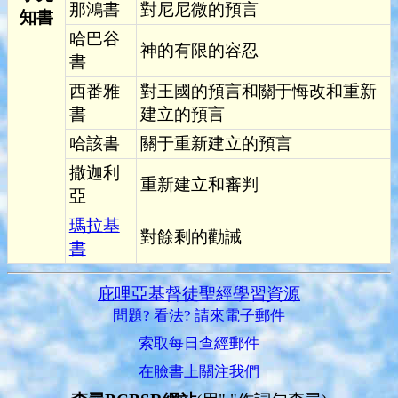
那鴻書
對尼尼微的預言
知書
哈巴谷
神的有限的容忍
書
西番雅
對王國的預言和關于悔改和重新
書
建立的預言
哈該書
關于重新建立的預言
撒迦利
重新建立和審判
亞
瑪拉基
對餘剩的勸誡
書
庇哩亞基督徒聖經學習資源
問題? 看法? 請來電子郵件
索取每日查經郵件
在臉書上關注我們