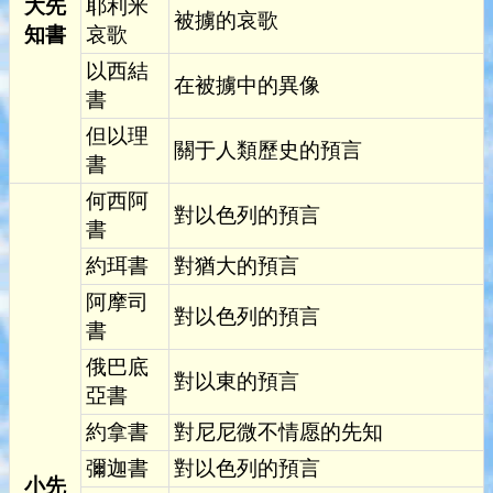
大先
耶利米
被擄的哀歌
知書
哀歌
以西結
在被擄中的異像
書
但以理
關于人類歷史的預言
書
何西阿
對以色列的預言
書
約珥書
對猶大的預言
阿摩司
對以色列的預言
書
俄巴底
對以東的預言
亞書
約拿書
對尼尼微不情愿的先知
彌迦書
對以色列的預言
小先