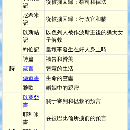
從被擄回歸：祭司和律法
記
尼希米
從被擄回歸：行政官和牆
記
以斯帖
以色列人被作波斯王後的猶太女
記
子解救
約伯記
當壞事發生在好人身上時
詩篇
禱告和贊美
詩
箴言
智慧的生活
傳道書
生命的空虛
雅歌
婚姻中的親密
以賽亞
關于審判和拯救的預言
書
耶利米
在被巴比倫所擄前的預言
書