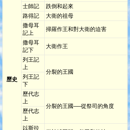
士師記
跌倒和起來
路得記
大衛的祖母
撒母耳
掃羅作王和對大衛的迫害
記上
撒母耳
大衛作王
記下
列王記
上
分裂的王國
列王記
歷史
下
歷代志
上
分裂的王國──從祭司的角度
歷代志
上
以斯拉