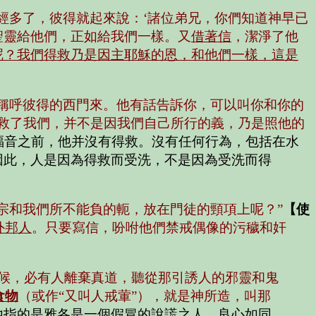
已經多了，彼得就起來說：‘諸位弟兄，你們知道神早已
聖靈給他們，正如給我們一樣。又
借著信
，潔淨了他
呢？我們得救乃是因主耶穌的恩，和他們一樣，這是
那稱呼彼得的西門來。他有話告訴你，可以叫你和你的
便救了我們，并不是因我們自己所行的義，乃是照他的
福音之前，他并沒有得救。沒有任何行為，包括在水
因此，人是因為得救而受洗，不是因為受洗而得
宗和我們所不能負的軛，放在門徒的頸項上呢？”
【使
外邦人
。只要寫信，吩咐他們禁戒偶像的污穢和奸
時候，必有人離棄真道，聽從那引誘人的邪靈和鬼
食物
（或作“又叫人戒葷”），就是神所造，叫那
他指的是雅各是一個假冒的說謊之人，良心如同