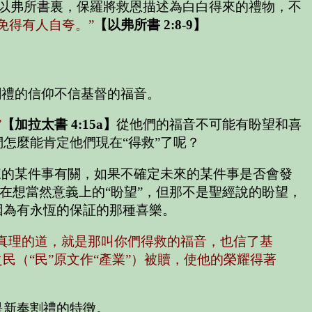
以弗所書裏，保羅將救恩描述為白白得來的禮物，不
免得有人自夸。”
【以弗所書 2:8-9】
割禮的信仰不信基督的福音。
”
【加拉太書 4:15a】
從他們的福音不可能有盼望和喜
怎麼能肯定他們現在“得救”了呢？
來的某件事有關，如果不確定未來的某件事是否會發
在想當然意義上的“盼望”，但那不是聖經說的盼望，
因為有永恆的保証的那種喜樂。
見真理的道，就是那叫你們得救的福音，也信了基
之民（“民”原文作“產業”）被贖，使他的榮耀得著
是新奉割禮的特徵。