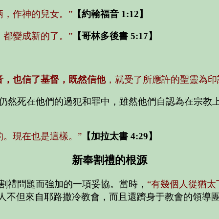
柄，作神的兒女。”
【約翰福音 1:12】
，都變成新的了。”
【哥林多後書 5:17】
音，也信了基督，既然信他
，就受了所應許的聖靈為印
仍然死在他們的過犯和罪中，雖然他們自認為在宗教
的。現在也是這樣。”
【加拉太書 4:29】
新奉割禮的根源
割禮問題而強加的一項妥協。當時，
“有幾個人從猶太
人不但來自耶路撒冷教會，而且還躋身于教會的領導