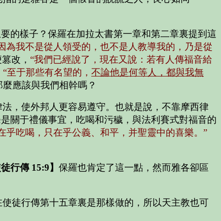
想要的樣子？保羅在加拉太書第一章和第二章裏提到這
因為我不是從人領受的，也不是人教導我的，乃是從
便篡改，
“我們已經說了，現在又說：若有人傳福音給
，
“至于那些有名望的，
不論他是何等人，都與我無
那麼應該與我們相幹嗎？
律法，使外邦人更容易遵守。也就是說，不靠摩西律
條是關于禮儀事宜，吃喝和污穢，與法利賽式對福音的
在乎吃喝，只在乎公義、和平，并聖靈中的喜樂。”
徒行傳 15:9】
保羅也肯定了這一點，然而雅各卻區
在使徒行傳第十五章裏是那樣做的，所以天主教也可