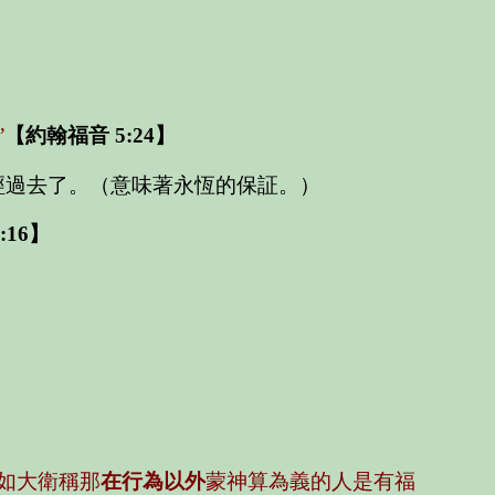
”
【約翰福音 5:24】
經過去了。（意味著永恆的保証。）
:16】
如大衛稱那
在行為以外
蒙神算為義的人是有福