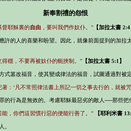
新奉割禮的怨恨
基督耶穌裏的
自由
，要叫我們作奴仆。”
【加拉太書 2:
應許的人的喜樂和盼望。因此，就像前面提到的加拉
立得穩，不要再被奴仆的軛挾制。”
【加拉太書 5:1】
方式篡改福音，使其變成律法的福音，試圖通過對被
著：‘凡不常照律法書上所記一切之事去行的，就被咒詛
罪的行為是無效的。考慮耶穌最惡劣的敵人──那些把
若能，你們這習慣行惡的便能行善了。”
【耶利米書 13:
人。