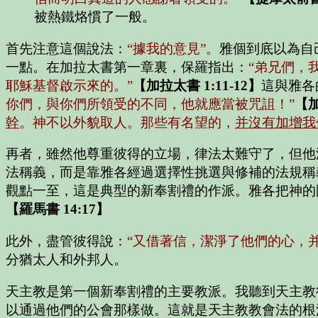
被熱鐵烙慣了一般。
首先注意這個說法：
“據我的意見”。
雅個到底以為自
一點。在加拉太書第一章裏，保羅指出：
“弟兄們，
耶穌基督啟示來的。”
【加拉太書 1:11-12】
這與雅各
你們，與你們所領受的不同，他就應當被咒詛！”
【加
幹
。神不以外貌取人。那些有名望的，
并沒有加增我
再者，雖然他尊重彼得的立場，律法太難守了，但他
法稱義，而是靠雅各經過選擇性挑選與修補的法規稱
觀點一至，這是典型的新奉割禮的作派。雅各把神的
【羅馬書 14:17】
此外，盡管彼得說：
“又借著信，潔淨了他們的心，
分猶太人和外邦人。
天主教是第一個新奉割禮的主要教派。我聽到天主教
以通過他們的公會那樣做。這就是天主教教會法的根