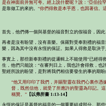
是在神面前并無可夸。經上說什麼呢？說：‘亞伯拉罕
是靠做工的來的。
“你們得救是本乎恩，也因著信。
首先，他們傳一個與基督的福音對立的假福音，因此
再者是沒有盼望，沒有喜樂。保羅對受奉割禮的福音
樂，因為其中沒有永恆的保証。如果人得救是取決于
事實上，那些新奉割禮的從邏輯上不能使用“已經得
生，他們只能說：“在審判日上，我也許會得救，也許
聖經所說的盼望，是對將我們相信要發生的事的期盼
“他又用印印了我們，并賜聖靈在我們心裏作憑據
督，既然信他，就受了所應許的聖靈為印記。這
稱贊。”
【以弗所書 1:13-14】
永恆的保証是基督的福音的一個重要組成部分。那些