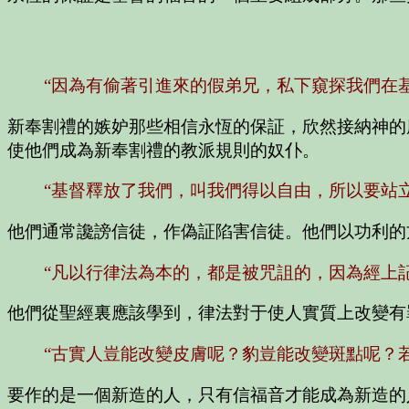
“因為有偷著引進來的假弟兄，私下窺探我們在
新奉割禮的嫉妒那些相信永恆的保証，欣然接納神的
使他們成為新奉割禮的教派規則的奴仆。
“基督釋放了我們，叫我們得以自由，所以要站
他們通常讒謗信徒，作偽証陷害信徒。他們以功利的
“凡以行律法為本的，都是被咒詛的，因為經上記
他們從聖經裏應該學到，律法對于使人實質上改變有
“古實人豈能改變皮膚呢？豹豈能改變斑點呢？
要作的是一個新造的人，只有信福音才能成為新造的