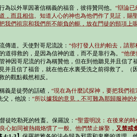
行為以外單因著信稱義的福音，彼得贊同他。
“辯論
道，而且相信
。知道人心的神也為他們作了見証，賜
把我們祖宗和我們所不能負的軛，放在門徒的頸項上
流傳道。天使對哥尼流說：
“你打發人往約帕去，請
的道得救的，是因為信神的道，而不是靠行為。
“他
管神因哥尼流的行為稱贊他，但在到他聽見并且信了
見并且信了福音，就在他在水裏受洗之前得救了。（
救的觀點截然相反。
稱義是徒勞的話碴，
“現在為什麼試探神，要把我們祖
先父，他說：
“所以
據我的意見，不可難為那歸服神的
督徒吃勒死的牲畜。保羅說：
“聖靈明說：在後來的
良心如同被熱鐵烙慣了一般。他們禁止嫁娶，
又禁戒
4:1-3】
保羅把雅各的法令歸為邪靈和鬼魔的道理。