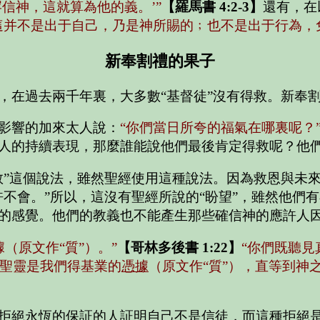
信神，這就算為他的義。’”
【羅馬書 4:2-3】
還有，在
這并不是出于自己，乃是神所賜的﹔也不是出于行為，
新奉割禮的果子
，在過去兩千年裏，大多數“基督徒”沒有得救。新奉
影響的加來太人說：
“你們當日所夸的福氣在哪裏呢？
人的持續表現，那麼誰能說他們最後肯定得救呢？他們
救”這個說法，雖然聖經使用這種說法。因為救恩與未
不會。”所以，這沒有聖經所說的“盼望”，雖然他們有
的感覺。他們的教義也不能產生那些確信神的應許人
（原文作“質”）。”
【哥林多後書 1:22】
“你們既聽
聖靈是我們得基業的
憑據
（原文作“質”），直等到神
拒絕永恆的保証的人証明自己不是信徒，而這種拒絕