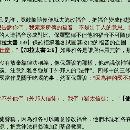
己是誰，竟敢隨隨便便就去篡改福音，把福音變成他
我告訴你們，我素來所傳的福音，不是出于人的意思。
的人造福音形成對比。保羅堅稱不但他的福音不可隨
拉太書 1:9】
保羅拒絕雅各試圖篡改他的福音的企圖
什麼
，”
【加拉太書 2:6】
如果雅各是誰與保羅無幹，
沒有放棄靠律法稱義，像保羅說的那樣，他建議修補
義。注意到雅各強加于外邦人的“法律”。四條中的三
國當作是關于吃喝的事，然而保羅說：
“因為神的國不
并不分他們
（外邦人信徒）
、我們
（猶太信徒）
。”
【使
徒聲稱，因為雅各可以隨意修改福音，他們承認雅各
源，把靠律法稱義強加到基督教裏。