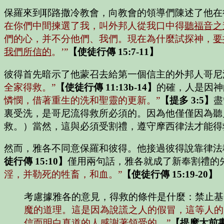
保羅來到耶路撒冷教會，向教會的領導們陳述了他在
在你們中間揀選了我，叫外邦人從我口中得
聽福音之
們的心，并不分他們、我們。現在為什麼試探神，
要
我們所信的
。’”
【使徒行傳 15:7-11】
彼得首先暗示了他蒙召去給第一個信主的外邦人哥尼
全家得救。”
【使徒行傳 11:13b-14】
的確，人是因神
憐憫，借著重生的洗和聖靈的更新。”
【提多 3:5】
盡
裏受洗，是哥尼流得救所必須的。因為他僅僅因為聽
救。）當然，這與必須受割禮，遵守摩西律法才能得
然而，雅各不同意保羅和彼得。他接過彼得說靠律法
徒行傳 15:10】
僅用兩句話，雅各就成了新奉割禮的
淫，并勒死的牲畜，和血。”
【使徒行傳 15:19-20】
考慮據雅各的意見，得救的條件是什麼：禁止基
魔的道理。這是因為說謊之人的假冒，這等人的
信而明白真道的人感謝著領受的。”
【提摩太前書 