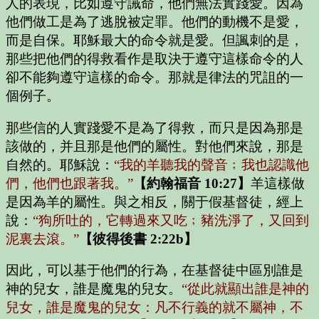
人的表現，比如遵守誡命，他們無法實踐愛。因為
他們做工是為了逃脫被定罪。他們的動機不是愛，
而是自保。耶穌最大的命令就是愛。但諷刺的是，
那些把他們的得救看作是取決于遵守這樣命令的人
卻不能夠遵守這樣的命令。那就是律法的咒詛的一
個例子。
那些信的人實踐愛不是為了得救，而只是因為那是
該做的，并且那是他們的屬性。對他們來說，那是
自然的。耶穌說：
“我的羊聽我的聲音﹔我也認識他
們，他們也跟著我。”
【約翰福音 10:27】
羊這樣做
是因為羊的屬性。與之相反，關于假基督徒，經上
說：
“狗所吐的，它轉過來又吃﹔豬洗淨了，又回到
泥裏去滾。”
【彼得後書 2:22b】
因此，可以基于他們的行為，在基督徒中區別誰是
神的兒女，誰是魔鬼的兒女。
“從此就顯出誰是神的
兒女，誰是魔鬼的兒女：凡不行義的就不屬神，不