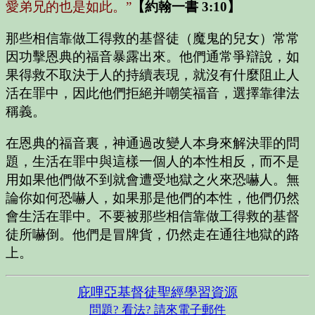
愛弟兄的也是如此。”
【約翰一書 3:10】
那些相信靠做工得救的基督徒（魔鬼的兒女）常常
因功擊恩典的福音暴露出來。他們通常爭辯說，如
果得救不取決于人的持續表現，就沒有什麼阻止人
活在罪中，因此他們拒絕并嘲笑福音，選擇靠律法
稱義。
在恩典的福音裏，神通過改變人本身來解決罪的問
題，生活在罪中與這樣一個人的本性相反，而不是
用如果他們做不到就會遭受地獄之火來恐嚇人。無
論你如何恐嚇人，如果那是他們的本性，他們仍然
會生活在罪中。不要被那些相信靠做工得救的基督
徒所嚇倒。他們是冒牌貨，仍然走在通往地獄的路
上。
庇哩亞基督徒聖經學習資源
問題? 看法? 請來電子郵件