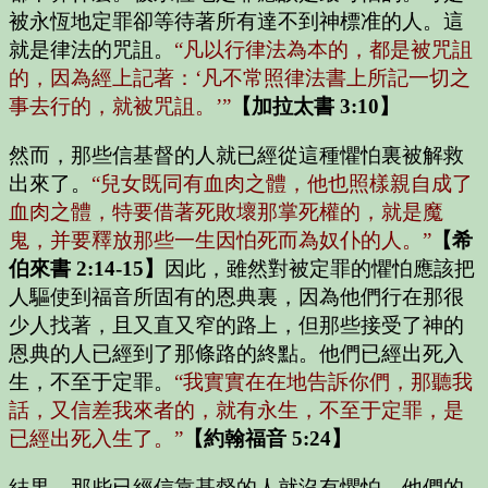
被永恆地定罪卻等待著所有達不到神標准的人。這
就是律法的咒詛。
“凡以行律法為本的，都是被咒詛
的，因為經上記著：‘凡不常照律法書上所記一切之
事去行的，就被咒詛。’”
【加拉太書 3:10】
然而，那些信基督的人就已經從這種懼怕裏被解救
出來了。
“兒女既同有血肉之體，他也照樣親自成了
血肉之體，特要借著死敗壞那掌死權的，就是魔
鬼，并要釋放那些一生因怕死而為奴仆的人。”
【希
伯來書 2:14-15】
因此，雖然對被定罪的懼怕應該把
人驅使到福音所固有的恩典裏，因為他們行在那很
少人找著，且又直又窄的路上，但那些接受了神的
恩典的人已經到了那條路的終點。他們已經出死入
生，不至于定罪。
“我實實在在地告訴你們，那聽我
話，又信差我來者的，就有永生，不至于定罪，是
已經出死入生了。”
【約翰福音 5:24】
結果，那些已經信靠基督的人就沒有懼怕，他們的