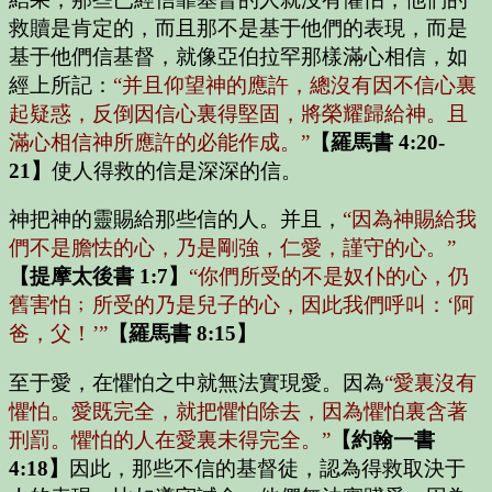
救贖是肯定的，而且那不是基于他們的表現，而是
基于他們信基督，就像亞伯拉罕那樣滿心相信，如
經上所記：
“并且仰望神的應許，總沒有因不信心裏
起疑惑，反倒因信心裏得堅固，將榮耀歸給神。且
滿心相信神所應許的必能作成。”
【羅馬書 4:20-
21】
使人得救的信是深深的信。
神把神的靈賜給那些信的人。并且，
“因為神賜給我
們不是膽怯的心，乃是剛強，仁愛，謹守的心。”
【提摩太後書 1:7】
“你們所受的不是奴仆的心，仍
舊害怕﹔所受的乃是兒子的心，因此我們呼叫：‘阿
爸，父！’”
【羅馬書 8:15】
至于愛，在懼怕之中就無法實現愛。因為
“愛裏沒有
懼怕。愛既完全，就把懼怕除去，因為懼怕裏含著
刑罰。懼怕的人在愛裏未得完全。”
【約翰一書
4:18】
因此，那些不信的基督徒，認為得救取決于