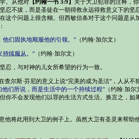
学。从他对
【约翰一书 3:9】
关于大卫犯罪的注释，你
坚忍不拔，而是圣徒在一朝得救永远得救意义下的坚
在这个问题上很含糊。但西敏信条对于这个问题是从
：
，他们固执地顺服他的引领。”
（约翰·加尔文）
义
持续服从
。”
（约翰·加尔文）
坚忍，与对神的儿女所希望的行为一致。
在查尔斯·芬尼的意义上说“完美的成为圣洁”，人从
如他们所说，而是生活中的一个持续过程”
（约翰·加
但你不会发现他们以罪的生活方式生活。换言之，如
意他将此用到大卫的例子上。虽然大卫有圣灵来帮助