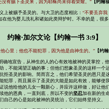
还没有赐下圣灵来，因为耶稣尚未得着荣耀。”
【约翰福音
义上被赐予圣灵的。与大卫的态度相比：
“不要丢弃
如在他为婴儿洗礼和诸如此类辩护时。不幸的是，很多
约翰·加尔文论【约翰一书 3:9】
在他心里；他也不能犯罪，因为他是由神生的。”
【约翰一
明确地宣告，从神生的人的心有效地被神的灵掌控，
助，不能渴望正确的事；但他们想象圣灵的这样一个
抗拒圣灵的影响。简而言之，他们希望圣灵的恩只是
能犯罪，而且展示了圣灵的大能是如此有效，能够使
证说他给他的儿女一颗新心，并应许这样做，好让他
续他的恩典，一直到底，所以不变的
坚忍
加在新的生
们自己的心是如此被神的灵统治，它们始终坚持义。