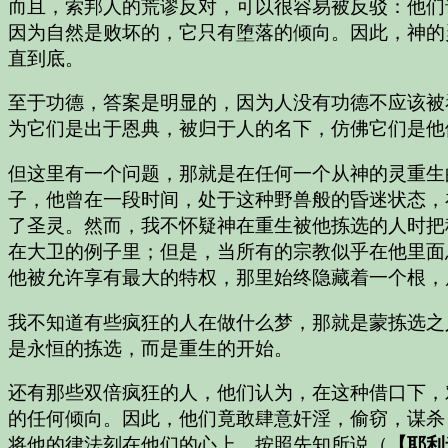
而且，索邦人的荒谬反对，可以很容易被反驳：他们
因为自然是败坏的，它只有堕落的倾向。因此，神的
直到底。
至于功德，答案是明显的，因为人没有功德不应该被
为它们是出于恩典，被归于人的名下，仿佛它们是他
但这里有一个问题，那就是在任何一个从神的灵重生
子，他曾在一段时间，处于这种野兽般的昏迷状态，
了圣灵。然而，我不怀疑神在重生被他拣选的人时把
在大卫的例子里；但是，当所有的宗教似乎在他里面
他被允许享有最大的特权，那里始终隐藏着一个根，
我不知道有些疯狂的人在做什么梦，那就是蒙拣选之
是永恒的拣选，而是重生的开始。
还有那些双倍疯狂的人，他们认为，在这种借口下，
的任何倾向。因此，他们竟敢肆意奸淫，偷窃，谋杀
将他的律法刻在他们的心上，按照先知所说（
【耶利米