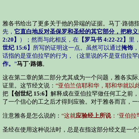
雅各书给出了更多关于他的异端的证据。马丁·路德
先，
它直白地反对圣保罗和圣经的其它部分，把称义
2:20】
）；然而与此相反，在
【罗马书 4:22-22】
里
世纪 15:6】
所写的证明这一点。虽然可以通过
掩饰
，
话指的是亚伯拉罕的行为，（这里说的不是亚伯拉罕
作。
”
马丁·路德
。
这在第二章的第二部分尤其成为一个问题，雅各实际
证里。这节经文说：
“亚伯兰信耶和华，耶和华就以
把
【创世纪 15:6】
解释成在亚伯拉罕做任何工之前，
了一个信心的工之后才得到应验。对于雅各而言，一
注意雅各是怎么说的：
“这就
应验经上所说
：
‘亚伯拉
圣经在使用这种说法时，总是在指这部分经文是一个