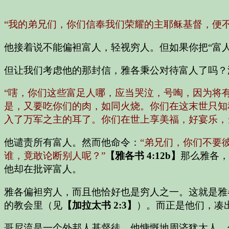
“我的弟兄们，你们信奉我们荣耀的主耶稣基督，便不
他接着说不能偏袒富人，轻视穷人。但如果你把“富人
但让我们考虑他的那封信，雅各秉公对待富人了吗？
“嗐，你们这些富足人哪，应当哭泣，号啕，因为将
是，又要吃你们的肉，如同火烧。你们在这末世只知
入了万军之主的耳了。你们在世上享美福，好宴乐，
他谴责所有富人。然而他命令：
“弟兄们，你们不要
谁，竟敢论断别人呢？”
【雅各书 4:12b】
那么雅各，
他却在批评富人。
雅各偏袒穷人，而且他恰好也是穷人之一。这就是雅
的教会里（见
【加拉太书 2:3】
）。而正是他们，凑
哥尼流是一个外邦人基督徒，他慷慨地周济犹太人。