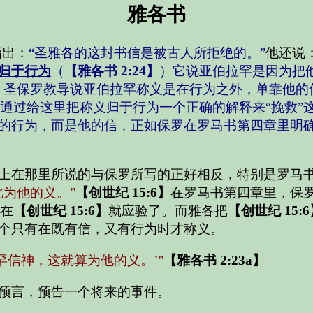
雅各书
指出：
“圣雅各的这封书信是被古人所拒绝的。”
他还说
归于行为
（
【雅各书 2:24】
）它说亚伯拉罕是因为把
，圣保罗教导说亚伯拉罕称义是在行为之外，单靠他的
通过给这里把称义归于行为一个正确的解释来“挽救”
的行为，而是他的信，正如保罗在罗马书第四章里明
上在那里所说的与保罗所写的正好相反，特别是罗马
此为他的义。”
【创世纪 15:6】
在罗马书第四章里，保
在
【创世纪 15:6】
就应验了。而雅各把
【创世纪 15:
个只有在既有信，又有行为时才称义。
罕信神，这就算为他的义。’
”
【雅各书 2:23a】
预言，预告一个将来的事件。