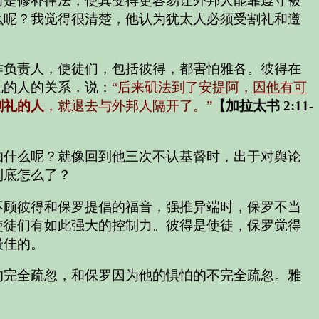
而是修补律法，使其变得更容易让外邦人能靠遵守被
么呢？我觉得很清楚，他认为犹太人必须受割礼和遵
作负责人，使徒们，包括彼得，都害怕雅各。彼得在
礼的人的关系，说：
“后来矶法到了安提阿，
因他有可
割礼的人
，就退去与外邦人隔开了。”
【加拉太书 2:11-
怕什么呢？就像回到他三次不认基督时，出于对舆论
到底怎么了？
不顾彼得和保罗提倡的福音，强推异端时，保罗不当
使徒们有如此强大的控制力。彼得是使徒，保罗觉得
最佳的。
的完全疏忽，和保罗因为他的惧怕的不完全疏忽。雅