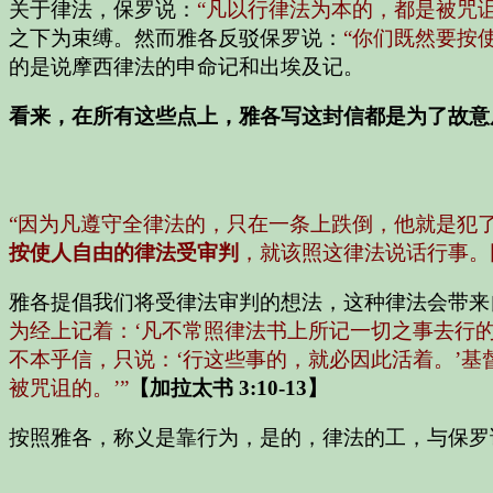
关于律法，保罗说：
“凡以行律法为本的，都是被咒
之下为束缚。然而雅各反驳保罗说：
“你们既然要按
的是说摩西律法的申命记和出埃及记。
看来，在所有这些点上，雅各写这封信都是为了故意
“因为凡遵守全律法的，只在一条上跌倒，他就是犯了
按使人自由的律法受审判
，就该照这律法说话行事。
雅各提倡我们将受律法审判的想法，这种律法会带来
为经上记着：‘凡不常照律法书上所记一切之事去行的
不本乎信，只说：‘行这些事的，就必因此活着。’基
被咒诅的。’”
【加拉太书 3:10-13】
按照雅各，称义是靠行为，是的，律法的工，与保罗