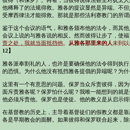
彼得（和保罗）。再者，当彼得说律法甚至对犹太人
他稀释了的法规得救。雅各的提议显然是异端。不但
受摩西律法才能得救。那就是那些法利赛教门的所谓
鉴于这个会议的语气，和雅各颁布他的法令，而其他
会议上说的与雅各说的相反。然而彼得让步了，使福
责之处，我就当面抵挡他
。
从雅各那里来的人
未到以
12】
雅各派奉割礼的人，也许是要确保他的法令得到执行
的恐惧。为什么他没有抵挡雅各提倡的异端呢？为什
这里有一个有意思的问题。保罗当众斥责彼得，因为
面斥责雅各呢？保罗怕什么呢？我唯一能想到的就是
他必须斥责他。保罗也是使徒。他的教义是从启示得
在基督教的历史上，主导着基督徒们的假教义都是靠
各是早期教会的面酵。如果彼得和保罗联合起来，除