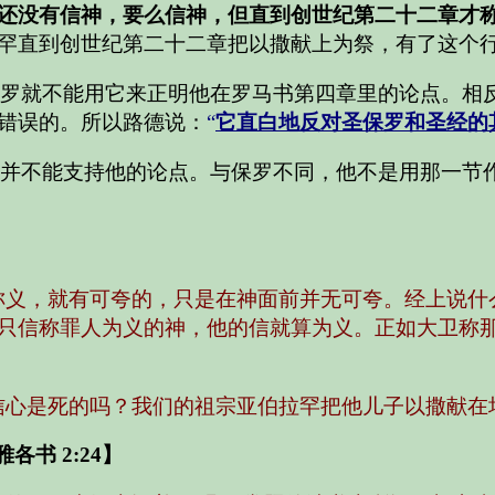
还没有信神，要么信神，但直到创世纪第二十二章才
罕直到创世纪第二十二章把以撒献上为祭，有了这个
罗就不能用它来正明他在罗马书第四章里的论点。相
错误的。所以路德说：
“
它直白地反对圣保罗和圣经的
并不能支持他的论点。与保罗不同，他不是用那一节
称义，就有可夸的，只是在神面前并无可夸。经上说什
只信称罪人为义的神，他的信就算为义。正如大卫称那
信心是死的吗？我们的祖宗亚伯拉罕把他儿子以撒献在
雅各书 2:24】