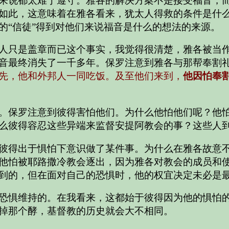
来说都太难于遵守。雅各的解决方案不是接受福音，
如此，这意味着在雅各看来，犹太人得救的条件是什
的“信徒”得到对他们来说福音是什么的想法的来源。
人只是盖章而已这个事实，我觉得很清楚，雅各被当
音最终消失了一千多年。保罗注意到雅各与那帮奉割
先，他和外邦人一同吃饭。及至他们来到，
他因怕奉
。保罗注意到彼得害怕他们。为什么他怕他们呢？他
么彼得容忍这些异端来监督安提阿教会的事？这些人
彼得出于惧怕下意识做了某件事。为什么在雅各故意
他怕被耶路撒冷教会逐出，因为雅各对教会的成员和
到的，但在面对自己的恐惧时，他的权宜决定未必是
恐惧维持的。在我看来，这都始于彼得因为他的惧怕
掉那个酵，基督教的历史就会大不相同。