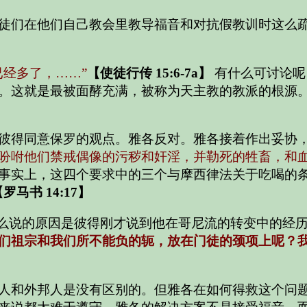
徒们在他们自己教会里教导福音和对抗假教训时这么
已经多了，……”
【使徒行传 15:6-7a】
有什么可讨论呢
。这就是最被面酵充满，被称为天主教的教派的根源
彼得同意保罗的观点。雅各反对。雅各接着作出妥协
吩咐他们禁戒偶像的污秽和奸淫，并勒死的牲畜，和血
事实上，这四个要求中的三个与摩西律法关于吃喝的
罗马书 14:17】
么说的原因是彼得刚才说到他在哥尼流的转变中的经
们祖宗和我们所不能负的轭，放在门徒的颈项上呢？
人和外邦人是没有区别的。但雅各在如何得救这个问