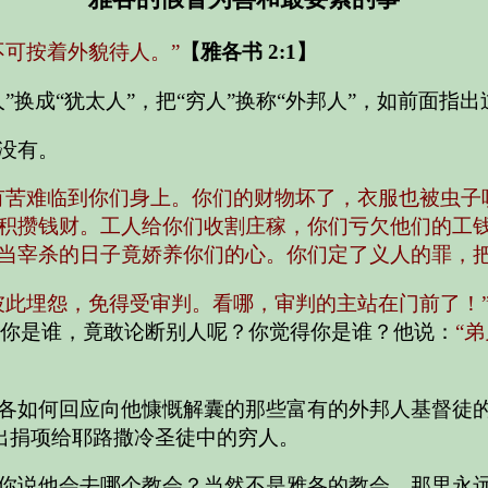
可按着外貌待人。”
【雅各书 2:1】
”换成“犹太人”，把“穷人”换称“外邦人”，如前面指
没有。
有苦难临到你们身上。你们的财物坏了，衣服也被虫子
积攒钱财。工人给你们收割庄稼，你们亏欠他们的工
当宰杀的日子竟娇养你们的心。你们定了义人的罪，把
彼此埋怨，免得受审判。看哪，审判的主站在门前了！
你是谁，竟敢论断别人呢？你觉得你是谁？他说：
“
各如何回应向他慷慨解囊的那些富有的外邦人基督徒
出捐项给耶路撒冷圣徒中的穷人。
你说他会去哪个教会？当然不是雅各的教会。那里永