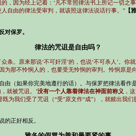
诅的，因为经上记着：‘凡不常照律法书上所记一切之事
使人自由的律法受审判，就该照这律法说话行事。”
【雅
反对保罗。
律法的咒诅是自由吗？
众条。原来那说‘不可奸淫’的，也说‘不可杀人’。你
因为那不怜悯人的，也要受无怜悯的审判。怜悯原是向
自由（如果你完美地遵行的话）。与保罗把律法看作
，就被咒诅。’
没有一个人靠着律法在神面前称义
，这
督既为我们受了咒诅（“受”原文作“成”），就赎出我
说的正好相反。
雅各的假冒为善和最要紧的事