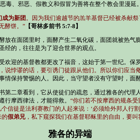
恶毒、邪恶、假教义和假冒为善将在整个教会里漫延
们成为新团
。因为我们逾越节的羔羊基督已经被杀献祭
无酵饼。”
【哥林多前书 5:7-8】
酵放在面团里时，面酵产生二氧化碳，面团就被热气
圣经的，往往是为了迎合世界的观点。
受欢迎的基督教都更改了福音，这始于第一世纪。保
，说悖谬的话，要引诱门徒跟从他们。所以你们应当儆
事情保持警惕的人。因此，当守望者没有守望时，面
书第二章看到，它从使徒们的疏忽，通过雅各的代理
遵行摩西律法，才能得救。
“你们若不按摩西的规条受
几个信徒是法利赛教门的人起来说：‘必须给外邦人行割
来的
假弟兄
，私下窥探我们在基督耶稣里的自由，要叫
雅各的异端