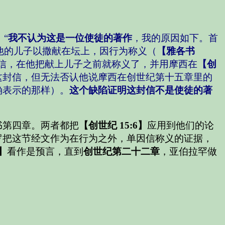
：
“
我不认为这是一位使徒的著作
，我的原因如下。首
他的儿子以撒献在坛上，因行为称义（
【雅各书
信，在他把献上儿子之前就称义了，并用摩西在
【创
这封信，但无法否认他说摩西在创世纪第十五章里的
确表示的那样）。
这个缺陷证明这封信不是使徒的著
书第四章。两者都把
【创世纪 15:6】
应用到他们的论
罗把这节经文作为在行为之外，单因信称义的证据，
6】
看作是预言，直到
创世纪第二十二章
，亚伯拉罕做