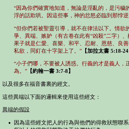
“因為你們確實地知道，無論是淫亂的，是污穢的
浮的話欺哄。因這些事，神的忿怒必臨到那悖逆
“但你們若被聖靈引導，就不在律法以下。情欲
爭、異端、嫉妒（有古卷在此有“凶殺”二字）
果子就是仁愛、喜樂、和平、忍耐、恩慈、良善
私欲，同釘在十字架上了。”
【加拉太書 5:18-2
“小子們哪，不要被人誘惑。行義的才是義人，
為。”
【約翰一書 3:7-8】
以及很多在福音書裏的經文。
這些異端以下面的邏輯來使用這些經文：
異端的假設
因為這些經文把人的行為與他們的得救狀態聯系