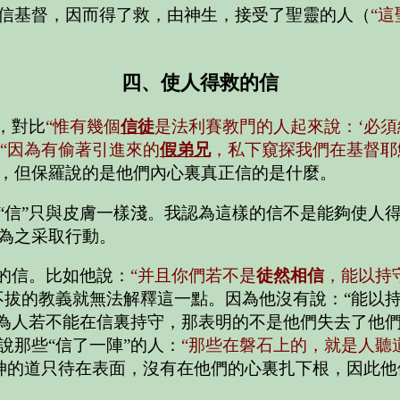
信基督，因而得了救，由神生，接受了聖靈的人（
“
四、使人得救的信
，對比
“惟有幾個
信徒
是法利賽教門的人起來說：‘必須
“因為有偷著引進來的
假弟兄
，私下窺探我們在基督耶
，但保羅說的是他們內心裏真正信的是什麼。
“信”只與皮膚一樣淺。我認為這樣的信不是能夠使人
為之采取行動。
的信。比如他說：
“并且你們若不是
徒然相信
，能以持
不拔的教義就無法解釋這一點。因為他沒有說：
“能以
為人若不能在信裏持守，那表明的不是他們失去了他
說那些
“信了一陣”
的人：
“那些在磐石上的，就是人聽
神的道只待在表面，沒有在他們的心裏扎下根，因此他