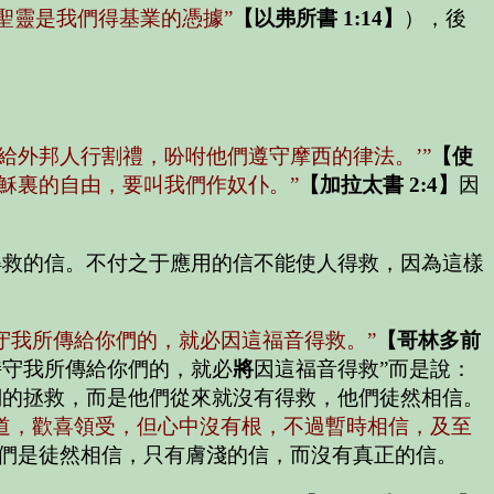
這聖靈是我們得基業的憑據”
【以弗所書 1:14】
），後
給外邦人行割禮，吩咐他們遵守摩西的律法。’”
【使
穌裏的自由，要叫我們作奴仆。”
【加拉太書 2:4】
因
得救的信。不付之于應用的信不能使人得救，因為這樣
守我所傳給你們的，就必因這福音得救。”
【哥林多前
持守我所傳給你們的，就必
將
因這福音得救”
而是說：
們的拯救，而是他們從來就沒有得救，他們徒然相信。
道，歡喜領受，但心中沒有根，不過暫時相信，及至
們是徒然相信，只有膚淺的信，而沒有真正的信。