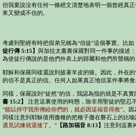
但我要說沒有任何一條經文清楚地表明一個曾經真正
來又變成不信的。
考慮到聖經有時把假弟兄稱為“信徒”這個事實。比如
徒行傳 5:15】
與加拉太書裏保羅對同一件事的描述：
為使徒行傳說的是他們外表上的歸屬和他們所聲稱的
耶穌和保羅同樣還說到披著羊皮的狼。因此，外在的
的信不是真正的信。任何人如果真正地信某件事將會
同樣，保羅說到“徒然”的信，我認為指的就是不真實
書 15:2】
注意這裏使用的時態，除非用聖徒的堅忍
“能以持守我所傳給你們的，就必因這福音得救”
。因
同樣注意到耶穌借用撒種的把種子撒在磐石上的比喻
遇見試煉就退後了。”
【路加福音 8:13】
注意到這裏