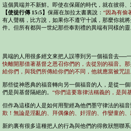
這個異端并不新鮮。即使在保羅的時代，就在彼得、
【使徒行傳 15:5】
保羅在加拉太書裏說：
“因為有偷
有人聲稱，比方說，如果你不遵守十誡，那麼你就將
件。但所有都與一世紀那些奉割禮的異端有同樣的靈
異端的人用很多經文來把人誤導到另一個福音去──
快離開那借著基督之恩召你們的，去從別的福音。那
給你們，與我們所傳給你們的不同，他就應當被咒詛
那些從神恩典的福音轉向另一個福音的人，是從一個
們是與基督隔絕的。
“你們這要靠律法稱義的，是與
但作為這樣的人是如何用聖經為他們墨守律法的福音
欺！無論是淫亂的、拜偶像的、奸淫的、作孌童的、
新約裏有很多這種把人的行為與他們的得救狀態聯系