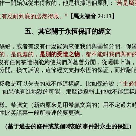
作一開始就從未得救的，他是根據這個原則：
“若是
惟有忍耐到底的必然得救。”
【馬太福音 24:13】
五、其它關于永恆保証的經文
隔絕，或者有沒有什麼能夠來使我們與基督分開。保
的，是低處的，
是別的受造之物
，都不能叫我們與神
沒有任何被造物能夠使我們與基督分開，從邏輯上講，
分開。換句話說，這節經文支持永恆的保証，而推翻
拯救是可以失去的就不能這樣講。比如保羅說：
“主
】
如果他有進地獄的可能，那麼從邏輯上他就不能這樣
樣。希臘文（新約原來是用希臘文寫的）用不定過去
性比英語裏一般所表達的要更強。
（基于過去的條件或某個時刻的事件對永生的保証）