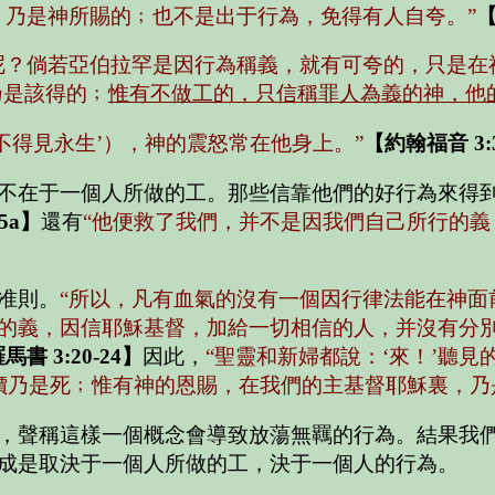
，乃是神所賜的﹔也不是出于行為，免得有人自夸。”
【
呢？倘若亞伯拉罕是因行為稱義，就有可夸的，只是在
乃是該得的﹔
惟有不做工的，只信稱罪人為義的神，他
不得見永生’），神的震怒常在他身上。”
【約翰福音 3:
不在于一個人所做的工。那些信靠他們的好行為來得
5a】
還有
“他便救了我們，并不是因我們自己所行的義
准則。
“所以，凡有血氣的沒有一個因行律法能在神面
的義，因信耶穌基督，加給一切相信的人，并沒有分
馬書 3:20-24】
因此，
“聖靈和新婦都說：‘來！’聽見
價乃是死﹔惟有神的恩賜，在我們的主基督耶穌裏，乃
，聲稱這樣一個概念會導致放蕩無羈的行為。結果我
成是取決于一個人所做的工，決于一個人的行為。