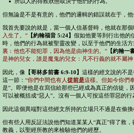
所以人的得救狀態取決于他們的行為。
但無論是不是有意的，他們的邏輯的錯誤就在于，他
我首先要說的就是，當一個人信基督時，他就在那個
入生了。”
【約翰福音 5:24】
假如他要等到行出他的
時，他們的行為就被聖靈改變，以至于他們的生活方
裏﹔他也不能犯罪，因為他是由神生的。”
【約翰一書 
是神的兒女，誰是魔鬼的兒女：凡不行義的就不屬神
因此，像
【哥林多前書 6:9-10】
這樣的經文說的不是
這一節：
“你們中間也有人
從前是
這樣。但如今你們
是”。即便他是在寫信給那些已經成為真正的信徒，
可以被概括成“惡人”。沒有一個人可按這些罪惡的行
因此這個異端對這些經文所持的立場只不過是在偷換
但有些人用反証法說他們知道某某人“真正”得了救
教義，以聖經所教的來檢驗他們的經歷。