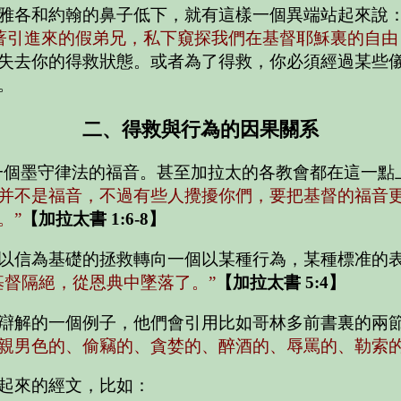
雅各和約翰的鼻子低下，就有這樣一個異端站起來說
著引進來的假弟兄，私下窺探我們在基督耶穌裏的自由
失去你的得救狀態。或者為了得救，你必須經過某些
。
二、得救與行為的因果關系
一個墨守律法的福音。甚至加拉太的各教會都在這一點
并不是福音，不過有些人攪擾你們，要把基督的福音
。”
【加拉太書 1:6-8】
以信為基礎的拯救轉向一個以某種行為，某種標准的
基督隔絕，從恩典中墜落了。”
【加拉太書 5:4】
辯解的一個例子，他們會引用比如哥林多前書裏的兩
親男色的、偷竊的、貪婪的、醉酒的、辱罵的、勒索的
起來的經文，比如：