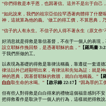
“你們得救是本乎恩，也因著信。這并不是出于自己
“如此說來，我們的祖宗亞伯拉罕憑著肉體得了什麼
神，這就算為他的義。’
做工的得工價，不算恩典，
“信子的人有永生。不信子的人得不著永生（原文作‘
好消息就是得救是靠信基督，不在于一個人的表現，
設立耶穌作挽回祭，是憑著耶穌的血，”
【羅馬書 3:2
于我們所做的工。
以表現為基礎的得救是靠律法稱義，靠遵從一套道德
律法以外已經顯明出來，有律法和先知為証：就是神
神的恩典，因基督耶穌的救贖，就白白地稱義。”
【羅
白白
取生命的水喝。”
【啟示錄 22:17】
“因為罪的工
但有些人對得救是白白得來的禮物這個福音感到不安
把得救看作是取決于一個人的行為，這樣就把得救說