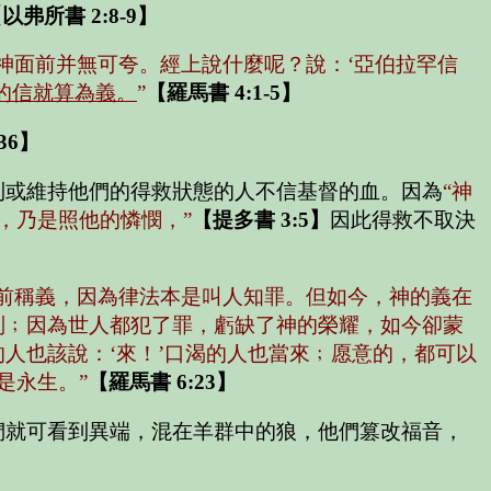
以弗所書 2:8-9】
神面前并無可夸。經上說什麼呢？說：
‘亞伯拉罕信
的信就算為義。
”
【羅馬書 4:1-5】
36】
到或維持他們的得救狀態的人不信基督的血。因為
“神
，乃是照他的憐憫，”
【提多書 3:5】
因此得救不取決
前稱義，因為律法本是叫人知罪。但如今，神的義在
別﹔因為世人都犯了罪，虧缺了神的榮耀，如今卻蒙
的人也該說：‘來！’口渴的人也當來﹔愿意的，都可以
是永生。”
【羅馬書 6:23】
們就可看到異端，混在羊群中的狼，他們篡改福音，