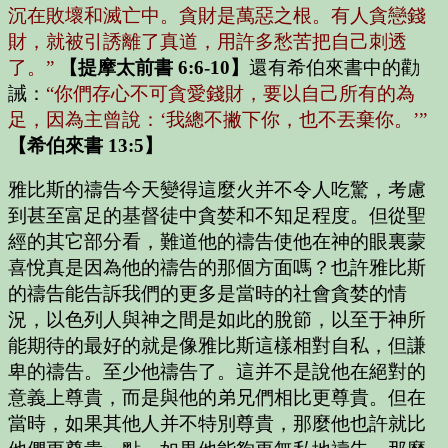
沉在敗壞和滅亡中。貪財是萬惡之根。有人貪戀錢
財，就被引誘離了真道，用許多愁苦把自己刺透
了。”
【提摩太前書 6:6-10】
還有希伯來書中的勸
誡：
“你們存心不可貪愛錢財，要以自己所有的為
足，因為主曾說：‘我總不撇下你，也不丟棄你。’”
【希伯來書 13:5】
雅比斯的禱告今天變得這麼火并不令人吃驚，考慮
到甚至富足的基督徒中貪婪和不知足程度。但從聖
經的其它部分看，難道他的禱告使他在神的眼裏蒙
喜悅真是因為他的禱告的那個方面嗎？也許雅比斯
的禱告能告訴我們的更多是當時的社會貪婪的情
況，以色列人與神之間是如此的脫節，以至于神所
能期待的最好的就是像雅比斯這樣相對自私，但謙
卑的禱告。至少他禱告了。這并不是說他在絕對的
意義上尊貴，而是與他的弟兄們相比更尊貴。但在
當時，如果其他人并不特別尊貴，那麼他也許就比