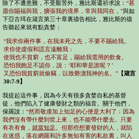
除了不遭患難，不受艱苦外，雅比斯還祈求說：
“甚
愿你賜福與我，擴張我的境界，常與我同在，”
與如
下亞古珥在箴言第三十章裏禱告相比，雅比斯的禱
告聽起來就有點貪婪：
“我求你兩件事，在我未死之先，不要不賜給我。
求你使虛假和謊言遠離我﹔
使我也不貧窮，也不富足，賜給我需用的飲食。
恐怕我飽足不認你，說：‘耶和華是誰呢？’
又恐怕我貧窮就偷竊，以致褻瀆我神的名。”
【箴言
30:7-9】
我提起這件事，因為今天有很多貪婪自私的基督
徒，他們陷入了健康發財之類的福音。關于他們，
保羅說：
“然而敬虔加上知足的心便是大利了﹔因為
我們沒有帶什麼到世上來，也不能帶什麼去。只要
有衣有食，
就當知足
。但那些想要發財的人，就陷
在迷惑，落在網羅和許多無知有害的私欲裏，叫人