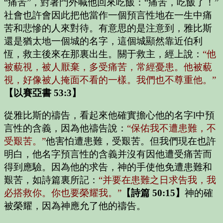
“痛苦”，對著門外喊他回來吃飯：“痛苦，吃飯了！”
社會也許會因此把他當作一個預言性地在一生中痛
苦和悲慘的人來對待。有意思的是注意到，雅比斯
還是猶太地一個城的名字，這個城顯然靠近伯利
恆，救主後來在那裏出生。關于救主，經上說：
“他
被藐視，被人厭棄，多受痛苦，常經憂患。他被藐
視，好像被人掩面不看的一樣。我們也不尊重他。”
【以賽亞書 53:3】
從雅比斯的禱告，看起來他確實擔心他的名字l中預
言性的含義，因為他禱告說：
“保佑我不遭患難，不
受艱苦。”
他害怕遭患難，受艱苦。但我們現在也許
明白，他名字預言性的含義并沒有因他遭受痛苦而
得到應驗。因為他的求告，神的手使他免遭患難和
艱苦，如詩篇裏所記：
“并要在患難之日求告我，我
必搭救你。你也要榮耀我。”
【詩篇 50:15】
神的確
被榮耀，因為神應允了他的禱告。