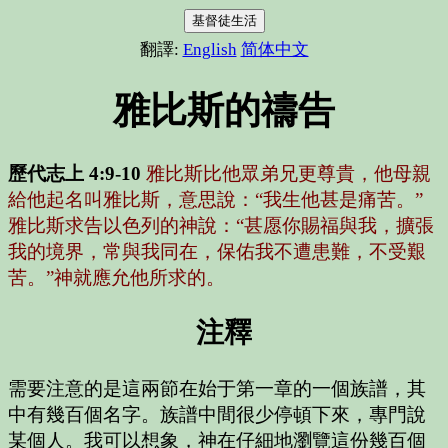
基督徒生活
翻譯:
English
简体中文
雅比斯的禱告
歷代志上 4:9-10
雅比斯比他眾弟兄更尊貴，他母親
給他起名叫雅比斯，意思說：“我生他甚是痛苦。”
雅比斯求告以色列的神說：“甚愿你賜福與我，擴張
我的境界，常與我同在，保佑我不遭患難，不受艱
苦。”神就應允他所求的。
注釋
需要注意的是這兩節在始于第一章的一個族譜，其
中有幾百個名字。族譜中間很少停頓下來，專門說
某個人。我可以想象，神在仔細地瀏覽這份幾百個