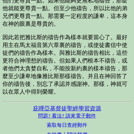
他們更尊貴一點。如果他能夠更無私地禱告，那麼
他就能更尊貴一點。但至少他禱告，所以比他的弟
兄們更尊貴一點。那需要一定程度的謙卑，這本身
在神的眼裏是尊貴的。
因此若把雅比斯的禱告作為樣本就要當心了。最好
用主在馬太福音第六章裏的禱告，或使徒書信中使
徒們的禱告作為樣本。與雅比斯的禱告相比，這些
更符合神理想的禱告。但如果人們根本不禱告，或
者他們太貪婪自私，不能按新約裏的樣本禱告，那
麼至少謙卑地像雅比斯那樣禱告。并且在神回答了
你的禱告後，別忘了承認并感謝神。那樣，神就可
以在眾人中得到榮耀。
庇哩亞基督徒聖經學習資源
問題? 看法? 請來電子郵件
索取每日查經郵件