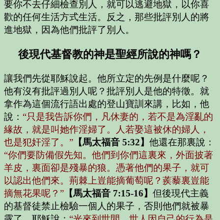
要你不去仔細檢查別人，就可以逃避地獄，以你喜
歡的任何生活方式生活。反之，那些批評別人的將
進地獄，因為他們批評了別人。
後現代基督教的神是聖經所說的神嗎？
讓我們先從耶穌說起。他所立定的先例是什麼呢？
他有沒有批評過別人呢？批評別人是他的特徵。就
拿作為這個流行語出處的登山寶訓來講，比如，他
說：
“只是我告訴你們，凡休妻的，若不是為淫亂的
緣故，就是叫她作淫婦了。人若娶這被休的婦人，
也是犯奸淫了。”
【馬太福音 5:32】
他還在那裏說：
“你們要防備假先知。他們到你們這裏來，外面披著
羊皮，裏面卻是殘暴的狼。憑著他們的果子，就可
以認出他們來。荊棘上豈能摘葡萄呢？蒺藜裏豈能
摘無花果呢？”
【馬太福音 7:15-16】
但後現代主義
的基督徒禁止檢驗一個人的果子，否則他們就被暴
露了。耶穌說：
“光來到世間，世人因自己的行為是