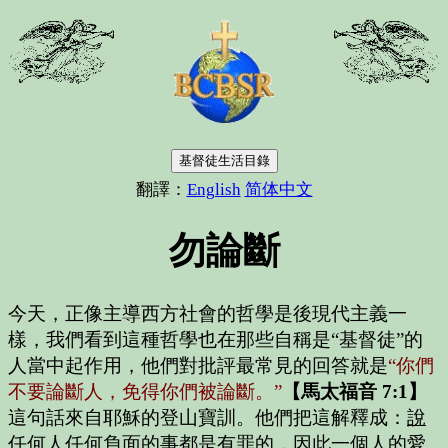
基督徒生活目錄
翻譯：
English
简体中文
勿論斷
今天，正像主導西方社會的哲學是後現代主義一
樣，我們看到這種哲學也在那些自稱是“基督徒”的
人當中起作用，他們對批評最常見的回答就是
“你們
不要論斷人，免得你們被論斷。”
【馬太福音 7:1】
這句話來自耶穌的登山寶訓。他們把這解釋成：
說
任何人任何負面的事都是有罪的
，因此一個人的愛