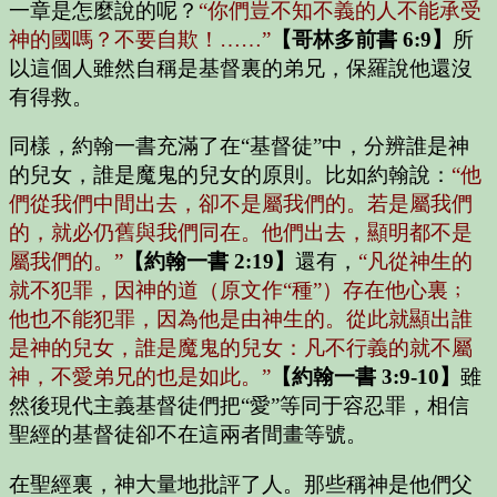
一章是怎麼說的呢？
“你們豈不知不義的人不能承受
神的國嗎？不要自欺！……”
【哥林多前書 6:9】
所
以這個人雖然自稱是基督裏的弟兄，保羅說他還沒
有得救。
同樣，約翰一書充滿了在“基督徒”中，分辨誰是神
的兒女，誰是魔鬼的兒女的原則。比如約翰說：
“他
們從我們中間出去，卻不是屬我們的。若是屬我們
的，就必仍舊與我們同在。他們出去，顯明都不是
屬我們的。”
【約翰一書 2:19】
還有，
“凡從神生的
就不犯罪，因神的道（原文作“種”）存在他心裏﹔
他也不能犯罪，因為他是由神生的。從此就顯出誰
是神的兒女，誰是魔鬼的兒女：凡不行義的就不屬
神，不愛弟兄的也是如此。”
【約翰一書 3:9-10】
雖
然後現代主義基督徒們把“愛”等同于容忍罪，相信
聖經的基督徒卻不在這兩者間畫等號。
在聖經裏，神大量地批評了人。那些稱神是他們父