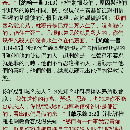
奇。”
【約翰一書 3:13】
他們將恨我們，原因與他們
恨耶穌的原因相同。關于後現代主義基督徒對相信
聖經的基督徒的仇恨和蔑視，約翰繼續說到：
“我們
因為愛弟兄，就曉得是已經出死入生了。沒有愛心
的，仍住在死中。凡恨他弟兄的就是殺人的，你們
曉得凡殺人的沒有永生存在他裏面。”
【約翰一書
3:14-15】
後現代主義基督徒恨那些跟隨聖經所說的
耶穌和他的使徒們的人。諷刺的是，在聲稱不容忍
就是罪的同時，他們不容忍這樣的人，這顯示出他
們的喜好，他們的恨，結果就顯示出他們的得救狀
態。
你容忍誰呢？惡人？假先知？耶穌表揚以弗所教會
說：
“我知道你的行為、勞碌、忍耐，也知道你不能
容忍惡人，你也曾試驗那自稱為使徒卻不是使徒
的，看出他們是假的來。”
【啟示錄 2:2】
并批評推
雅推喇教會容忍假先知。
“然而有一件事我要責備
你，就是你容讓那自稱是先知的婦人耶洗別教導我