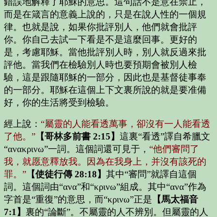
錯誤地解釋了耶穌的意思。這句話不是意在禁止，
而是在箴言的意義上說的，只是在說人性的一個規
律。也就是說，如果你批評別人，他們就會批評
你。你自己去試一下看是不是這麼回事。更好的
是，考慮耶穌。當他批評別人時，別人就反過來批
評他。當我們在檢驗別人時也要預期會被別人檢
驗，這是跟隨耶穌的一部分，因此也是基督徒事奉
的一部分。耶穌在這個上下文裏所說的就是要准備
好，你的生活將受到檢驗。
經上說：
“屬靈的人能看透萬事，卻沒有一人能看透
了他。”
【哥林多前書 2:15】
這裏“看透”譯自希臘文
“ανακρινω”一詞。這個詞還可見于，
“他們審問了
我，就愿意釋放我。因為在我身上，并沒有該死的
罪。”
【使徒行傳 28:18】
其中“審問”就譯自這個
詞。這個詞由“ανα”和“κρινω”組成。其中“ανα”作為
字首是“重復”的意思，而“κρινω”正是
【馬太福音
7:1】
裏的“論斷”。
不屬靈的人不辨別。但屬靈的人