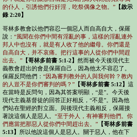
的仆人，引誘他們行奸淫，吃祭偶像之物。”
【啟示
錄 2:20】
哥林多教會以他們容忍一個惡人而自高自大，保羅
說：
“風聞在你們中間有淫亂的事，這樣的淫亂連外
邦人中也沒有，就是有人收了他的繼母。你們還是
自高自大，并不哀痛。把行這事的人從你們中間趕
出去。”
【哥林多前書 5:1-2】
然而被今天後現代主
義教會趕出的會是保羅自己，因為他太不容忍了。
保羅反問他們：
“因為審判教外的人與我何幹？教內
的人豈不是你們審判的嗎？”
【哥林多前書 5:12】
這
在當時是反問句，因為其答案明顯，“是”。今天後
現代主義基督徒的回答正好相反，“不是”。因為他
們站在聖經的對立面。與後現代主義相反，保羅接
著說這個人是惡人。
“至于外人，有神審判他們。你
們應當把那惡人從你們中間趕出去。”
【哥林多前書
5:13】
所以他說這個人是惡人。關于惡人，他在下