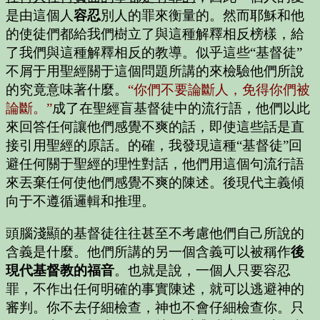
是由這個人
容忍
別人的罪來衡量的。然而耶穌和他
的使徒們都給我們樹立了與這種解釋相反榜樣，給
了我們與這種解釋相反的教導。似乎這些“基督徒”
不屑于用聖經關于這個問題所講的來檢驗他們所說
的究竟意味著什麼。
“你們不要論斷人，免得你們被
論斷。”
成了在聖經盲基督徒中的流行語，他們以此
來回答任何讓他們感覺不爽的話，即使這些話是直
接引用聖經的原話。的確，我發現這種“基督徒”回
避任何關于聖經的理性對話，他們用這個句流行語
來丟棄任何使他們感覺不爽的陳述。後現代主義傾
向于不遵循邏輯和推理。
頭腦淺顯的基督徒往往甚至不考慮他們自己所說的
含義是什麼。他們所講的另一個含義可以被稱作
後
現代基督教的福音
。也就是說，一個人只要容忍
罪，不作出任何明確的事實陳述，就可以逃避神的
審判。你不去仔細檢查，神也不會仔細檢查你。只