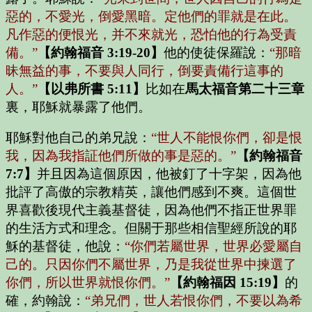
惡的，不愛光，倒愛黑暗。定他們的罪就是在此。
凡作惡的便恨光，并不來就光，恐怕他的行為受責
備。”
【約翰福音 3:19-20】
他的使徒保羅說：
“那暗
昧無益的事，不要與人同行，倒要責備行這事的
人。”
【以弗所書 5:11】
比如在
馬太福音第二十三章
裏，耶穌就暴露了他們。
耶穌對他自己的弟兄說：
“世人不能恨你們，卻是恨
我，因為我指証他們所做的事是惡的。”
【約翰福音
7:7】
并且因為這個原因，他被釘了十字架，因為他
批評了高傲的宗教精英，讓他們感到不爽。這個世
界喜歡後現代主義基督徒，因為他們不指正世界罪
的生活方式和理念。但關于那些相信聖經所說的耶
穌的基督徒，他說：
“你們若屬世界，世界必愛屬自
己的。只因你們不屬世界，乃是我從世界中揀選了
你們，所以世界就恨你們。”
【約翰福因 15:19】
的
確，約翰說：
“弟兄們，世人若恨你們，不要以為希