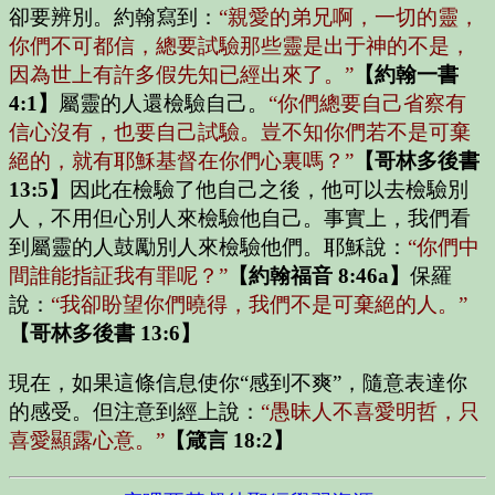
卻要辨別。約翰寫到：
“親愛的弟兄啊，一切的靈，
你們不可都信，總要試驗那些靈是出于神的不是，
因為世上有許多假先知已經出來了。”
【約翰一書
4:1】
屬靈的人還檢驗自己。
“你們總要自己省察有
信心沒有，也要自己試驗。豈不知你們若不是可棄
絕的，就有耶穌基督在你們心裏嗎？”
【哥林多後書
13:5】
因此在檢驗了他自己之後，他可以去檢驗別
人，不用但心別人來檢驗他自己。事實上，我們看
到屬靈的人鼓勵別人來檢驗他們。耶穌說：
“你們中
間誰能指証我有罪呢？”
【約翰福音 8:46a】
保羅
說：
“我卻盼望你們曉得，我們不是可棄絕的人。”
【哥林多後書 13:6】
現在，如果這條信息使你“感到不爽”，隨意表達你
的感受。但注意到經上說：
“愚昧人不喜愛明哲，只
喜愛顯露心意。”
【箴言 18:2】