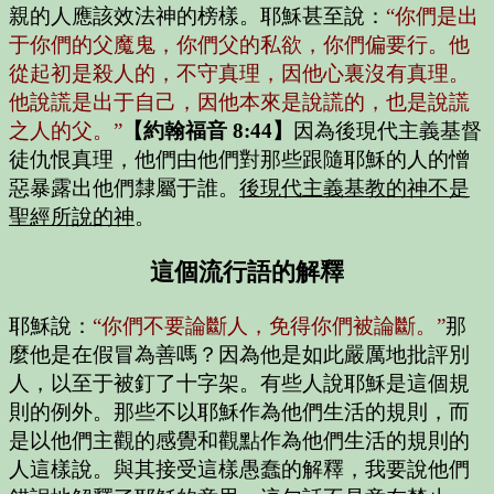
親的人應該效法神的榜樣。耶穌甚至說：
“你們是出
于你們的父魔鬼，你們父的私欲，你們偏要行。他
從起初是殺人的，不守真理，因他心裏沒有真理。
他說謊是出于自己，因他本來是說謊的，也是說謊
之人的父。”
【約翰福音 8:44】
因為後現代主義基督
徒仇恨真理，他們由他們對那些跟隨耶穌的人的憎
惡暴露出他們隸屬于誰。
後現代主義基教的神不是
聖經所說的神
。
這個流行語的解釋
耶穌說：
“你們不要論斷人，免得你們被論斷。”
那
麼他是在假冒為善嗎？因為他是如此嚴厲地批評別
人，以至于被釘了十字架。有些人說耶穌是這個規
則的例外。那些不以耶穌作為他們生活的規則，而
是以他們主觀的感覺和觀點作為他們生活的規則的
人這樣說。與其接受這樣愚蠢的解釋，我要說他們