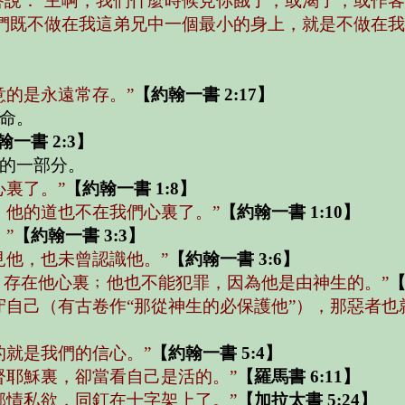
答說：‘主啊，我們什麼時候見你餓了，或渴了，或作
你們既不做在我這弟兄中一個最小的身上，就是不做在我
意的是永遠常存。”
【約翰一書 2:17】
命。
翰一書 2:3】
的一部分。
裏了。”
【約翰一書 1:8】
。他的道也不在我們心裏了。”
【約翰一書 1:10】
”
【約翰一書 3:3】
見他，也未曾認識他。”
【約翰一書 3:6】
）存在他心裏﹔他也不能犯罪，因為他是由神生的。”
【
自己（有古卷作“那從神生的必保護他”），那惡者也
的就是我們的信心。”
【約翰一書 5:4】
督耶穌裏，卻當看自己是活的。”
【羅馬書 6:11】
邪情私欲，同釘在十字架上了。”
【加拉太書 5:24】