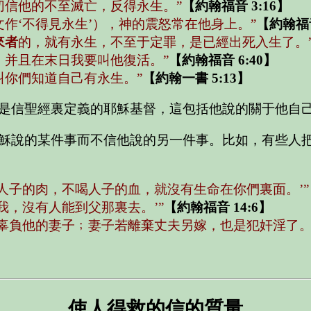
切信他的不至滅亡，反得永生。”
【約翰福音 3:16】
作‘不得見永生’），神的震怒常在他身上。”
【約翰福音
來者
的，就有永生，不至于定罪，是已經出死入生了。
，并且在末日我要叫他復活。”
【約翰福音 6:40】
叫你們知道自己有永生。”
【約翰一書 5:13】
是信聖經裏定義的耶穌基督，這包括他說的關于他自
穌說的某件事而不信他說的另一件事。比如，有些人
人子的肉，不喝人子的血，就沒有生命在你們裏面。’”
我，沒有人能到父那裏去。’”
【約翰福音 14:6】
辜負他的妻子﹔妻子若離棄丈夫另嫁，也是犯奸淫了。’
使人得救的信的質量