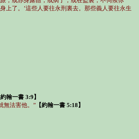
客旅，或赤身露體，或病了，或在監裏，不伺候你
身上了。’這些人要往永刑裏去。那些義人要往永生
約翰一書 3:9】
就無法害他。”
【約翰一書 5:18】