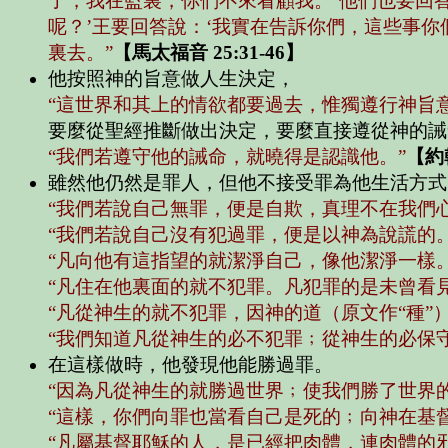
了，我在監裏，你們不來看顧我。’他們也要回
呢？’王要回答說：‘我實在告訴你們，這些事
裏去。”
【馬太福音 25:31-46】
他按照神的旨意做人生決定，
“這世界和其上的情欲都要過去，惟獨遵行神旨
要麼從聖經推斷做出決定，要麼直接遵從神的誡
“我們若遵守他的誡命，就曉得是認識他。”
【約
雖然他仍然是罪人，但他不接受罪為他生活方式
“我們若說自己無罪，便是自欺，真理不在我們心
“我們若說自己沒有犯過罪，便是以神為說謊的
“凡向他有這指望的就潔淨自己，像他潔淨一樣。
“凡住在他裏面的就不犯罪。凡犯罪的是未曾看
“凡從神生的就不犯罪，因神的道（原文作“種”
“我們知道凡從神生的必不犯罪﹔從神生的必保守
在這樣做時，他發現他能勝過罪。
“因為凡從神生的就勝過世界﹔使我們勝了世界
“這樣，你們向罪也當看自己是死的﹔向神在基
“凡屬基督耶穌的人，是已經把肉體，連肉體的