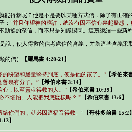
就能得救呢？他是不是要以某種方式信，除了有正確
子：
“并且仰望神的應許，總沒有因不信心裏起疑惑，
不動搖的深信，而不只是知識認同。這裏總結一些新
是說，使人得救的信考慮信的含義，并為這些含義采
之類的信）
【羅馬書 4:20-21】
夸的盼望和膽量堅持到底，便是他的家了。”
【希伯來書 
基督裏有分了。”
【希伯來書 3:14】
信心，以至靈魂得救的人。”
【希伯來書 10:39】
必不懼怕。人能把我怎麼樣呢？’”
【希伯來書 13:6】
傳給你們的，就必因這福音得救。”
【哥林多前書 15:2
:13】