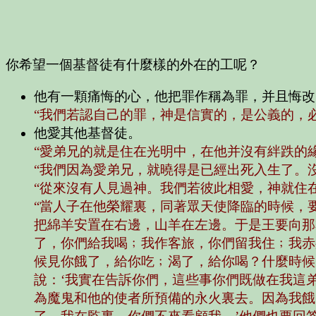
你希望一個基督徒有什麼樣的外在的工呢？
他有一顆痛悔的心，他把罪作稱為罪，并且悔改
“我們若認自己的罪，神是信實的，是公義的，
他愛其他基督徒。
“愛弟兄的就是住在光明中，在他并沒有絆跌的緣
“我們因為愛弟兄，就曉得是已經出死入生了。
“從來沒有人見過神。我們若彼此相愛，神就住
“當人子在他榮耀裏，同著眾天使降臨的時候，
把綿羊安置在右邊，山羊在左邊。于是王要向那
了，你們給我喝﹔我作客旅，你們留我住﹔我赤
候見你餓了，給你吃﹔渴了，給你喝？什麼時候
說：‘我實在告訴你們，這些事你們既做在我這
為魔鬼和他的使者所預備的永火裏去。因為我餓