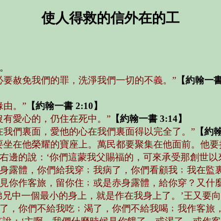
使人得救的信外在的工
。
必要赦免我們的罪，洗淨我們一切的不義。”
【約翰一書 
由。”
【約翰一書 2:10】
沒有愛心的，仍住在死中。”
【約翰一書 3:14】
在我們裏面，愛他的心在我們裏面得以完全了。”
【約翰
要坐在他榮耀的寶座上。萬民都要聚集在他面前。他要
右邊的說：‘你們這蒙我父賜福的，可來承受那創世以
身露體，你們給我穿﹔我病了，你們看顧我﹔我在監裏
見你作客旅，留你住﹔或是赤身露體，給你穿？又什麼
弟兄中一個最小的身上，就是作在我身上了。’王又要向
了，你們不給我吃﹔渴了，你們不給我喝﹔我作客旅