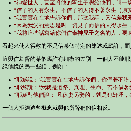
“神愛世人，甚至將他的獨生子賜給他們，叫一
“信子的人有永生。不信子的人得不著永生（原文
“我實實在在地告訴你們，那聽我話，又信
差我
“因為我父的意思是叫一切見子而信的人得永生
“我將這些話寫給你們信奉
神兒子之名
的人，要
看起來使人得救的不是信某個特定的陳述或應許，而
這與信基督的某個應許有細微的差別，一個人不能耶
絕他說的另一些話，例如：
“耶穌說：‘我實實在在地告訴你們，你們若不吃
“耶穌說：‘我就是道路、真理、生命。若不借著
“耶穌對他們說：‘凡休妻另娶的，就是犯奸淫，
一個人拒絕這些概念就與他所聲稱的信相反。