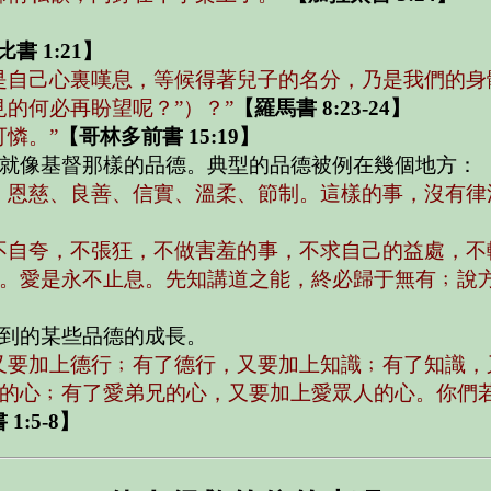
書 1:21】
是自己心裏嘆息，等候得著兒子的名分，乃是我們的身
的何必再盼望呢？”）？”
【羅馬書 8:23-24】
憐。”
【哥林多前書 15:19】
就像基督那樣的品德。典型的品德被例在幾個地方：
、恩慈、良善、信實、溫柔、節制。這樣的事，沒有律
不自夸，不張狂，不做害羞的事，不求自己的益處，不
。愛是永不止息。先知講道之能，終必歸于無有﹔說方
到的某些品德的成長。
又要加上德行﹔有了德行，又要加上知識﹔有了知識，
的心﹔有了愛弟兄的心，又要加上愛眾人的心。你們
1:5-8】