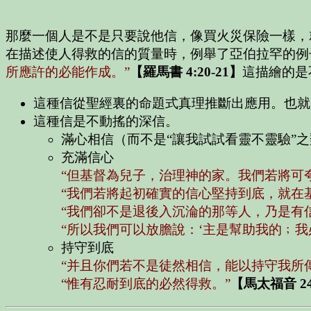
那麼一個人是不是只要說他信，像買火災保險一樣，
在描述使人得救的信的質量時，例舉了亞伯拉罕的例
所應許的必能作成。”
【羅馬書 4:20-21】
這描繪的是
這種信從聖經裏的命題式真理推斷出應用。也就
這種信是不動搖的深信。
滿心相信（而不是“讓我試試看靈不靈驗”
充滿信心
“但基督為兒子，治理神的家。我們若將可
“我們若將起初確實的信心堅持到底，就在
“我們卻不是退後入沉淪的那等人，乃是有
“所以我們可以放膽說：‘主是幫助我的﹔我
持守到底
“并且你們若不是徒然相信，能以持守我所
“惟有忍耐到底的必然得救。”
【馬太福音 24