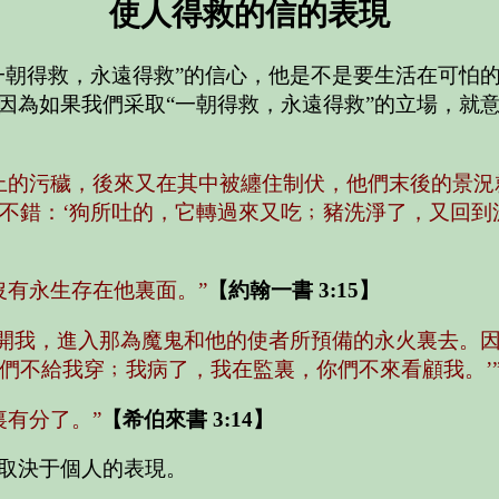
使人得救的信的表現
一朝得救，永遠得救”的信心，他是不是要生活在可怕
因為如果我們采取“一朝得救，永遠得救”的立場，就
上的污穢，後來又在其中被纏住制伏，他們末後的景況
不錯：‘狗所吐的，它轉過來又吃﹔豬洗淨了，又回到泥
沒有永生存在他裏面。”
【約翰一書 3:15】
離開我，進入那為魔鬼和他的使者所預備的永火裏去。
們不給我穿﹔我病了，我在監裏，你們不來看顧我。’
裏有分了。”
【希伯來書 3:14】
取決于個人的表現。