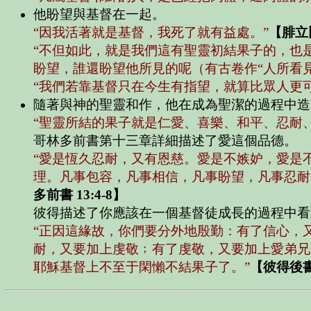
他盼望與基督在一起。
“因我活著就是基督，我死了就有益處。”
【腓立比
“不但如此，就是我們這有聖靈初結果子的，也
盼望，誰還盼望他所見的呢（有古卷作“人所看見
“我們若靠基督只在今生有指望，就算比眾人更可
隨著與神的聖靈和作，他在成為聖潔的過程中造
“聖靈所結的果子就是仁愛、喜樂、和平、忍耐
哥林多前書第十三章詳細描述了愛這個品德。
“愛是恆久忍耐，又有恩慈。愛是不嫉妒，愛是
理。凡事包容，凡事相信，凡事盼望，凡事忍耐
多前書 13:4-8】
彼得描述了你應該在一個基督徒成長的過程中看
“正因這緣故，你們要分外地殷勤：有了信心，
耐，又要加上虔敬﹔有了虔敬，又要加上愛弟兄
耶穌基督上不至于閑懶不結果子了。”
【彼得後書 