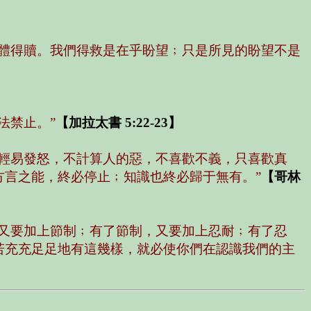
體得贖。我們得救是在乎盼望﹔只是所見的盼望不是
法禁止。”
【加拉太書 5:22-23】
輕易發怒，不計算人的惡，不喜歡不義，只喜歡真
言之能，終必停止﹔知識也終必歸于無有。”
【哥林
又要加上節制﹔有了節制，又要加上忍耐﹔有了忍
若充充足足地有這幾樣，就必使你們在認識我們的主