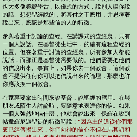
也大多像鸚鵡學舌，以儀式的方式，說別人讓你說
的話。想想聖經說的，將其付之于應用，并思考著
說出來，應該是那些信的人的特徵。
參與著重于討論的查經。在講課式的查經裏，只有
一個人說話。在基督徒生活中，的確有這種查經的
位置。但在著重于討論的查經裏，所有參加人都能
說話，而那正是基督徒需要做的。他們需要把他們
的信說出來。事實上，如果你去一個教會，這個教
會不提供任何你可以把信說出來的論壇，那麼也許
你應該換一個教會。
在家裏要拿出時間來說基督，說聖經的應用。在與
朋友或陌生人討論時，要隨意地表達你的信。如果
一個人強烈地信什麼，他就會說出來。保羅在說到
帖撒羅尼迦聖徒的特徵時說：
“因為主的道從你們那
裏已經傳揚出來，你們向神的信心不但在馬其頓和