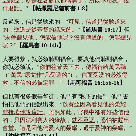
亞該亞，就是在各處也都傳開了﹔所以不用我們說
什麼話。”
【帖撒羅尼迦前書 1:8】
反過來，信是從聽來的。
“可見，信道是從聽道來
的，聽道是從基督的話來的。”
【羅馬書 10:17】
但
“未曾聽見他，怎能信他呢？沒有傳道的，怎能聽見
呢？”
【羅馬書 10:14b】
人要得救，就必須聽到福音。要讓他們聽到福音，
你就必須說。
“你們往普天下去，傳福音給萬民聽
（“萬民”原文作“凡受造的”）。信而受洗的必然得
救，不信的必被定罪。”
【馬可福音 16:15b-16】
但也有很多假基督徒，他們有“私下的信”。他們害
怕把他們的信說出來。
“以賽亞因為看見他的榮耀，
就指著他說這話
。雖然如此，官長中卻有好些信他
的，只因法利賽人的緣故，
就不承認
，恐怕被趕出
會堂。這是因他們愛人的榮耀，過于愛神的榮耀。”
【約翰福音 12:41-43】