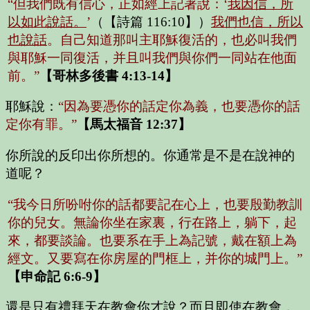
“但我們既有信心，正如經上記著說：‘
我因信，所
以如此說話。
’
（
【詩篇 116:10】
）
我們也信，所以
也說話
。自己知道那叫主耶穌復活的，也必叫我們
與耶穌一同復活，并且叫我們與你們一同站在他面
前。”
【哥林多後書 4:13-14】
耶穌說：
“因為要憑你的話定你為義，也要憑你的話
定你有罪。”
【馬太福音 12:37】
你所說的反印出你所想的。你通常是不是在說神的
道呢？
“我今日所吩咐你的話都要記在心上，也要殷勤教訓
你的兒女。無論你坐在家裏，行在路上，躺下，起
來，都要談論。也要系在手上為記號，戴在額上為
經文。又要寫在你房屋的門框上，并你的城門上。”
【申命記 6:6-9】
還是只有禮拜天在教會你才說？而且即使在教會，