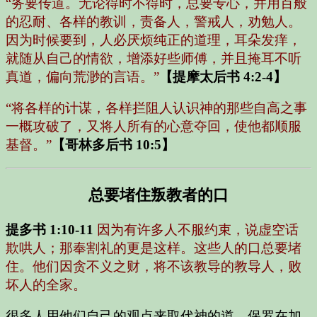
“务要传道。无论得时不得时，总要专心，并用百般
的忍耐、各样的教训，责备人，警戒人，劝勉人。
因为时候要到，人必厌烦纯正的道理，耳朵发痒，
就随从自己的情欲，增添好些师傅，并且掩耳不听
真道，偏向荒渺的言语。”
【提摩太后书 4:2-4】
“将各样的计谋，各样拦阻人认识神的那些自高之事
一概攻破了，又将人所有的心意夺回，使他都顺服
基督。”
【哥林多后书 10:5】
总要堵住叛教者的口
提多书 1:10-11
因为有许多人不服约束，说虚空话
欺哄人；那奉割礼的更是这样。这些人的口总要堵
住。他们因贪不义之财，将不该教导的教导人，败
坏人的全家。
很多人用他们自己的观点来取代神的道。保罗在加