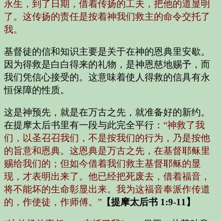
永生，到了日期，借着传扬的工夫，把他的道显明
了。这传扬的责任是按着神我们救主的命令交托了
我。
基督徒的信和知识主要是关于在神的恩典里安歇。
因为得救是白白得来的礼物，是神恩慈地赐予，而
我们凭信心接受的。这意味着使人得救的信具有永
恒保障的性质。
这是神预先，就是在万古之先，就准备好的新约。
在提摩太后书里有一段与此完全平行：
“神救了我
们，以圣召召我们，不是按我们的行为，乃是按他
的旨意和恩典。这恩典是万古之先，在基督耶稣里
赐给我们的；但如今借着我们救主基督耶稣的显
现，才表明出来了。他已经把死废去，借着福音，
将不能坏的生命彰显出来。我为这福音奉派作传道
的，作使徒，作师傅。”
【提摩太后书 1:9-11】