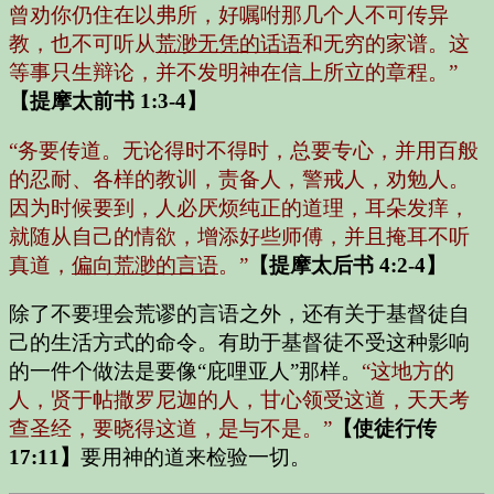
曾劝你仍住在以弗所，好嘱咐那几个人不可传异
教，也不可听从
荒渺无凭的话语
和无穷的家谱。这
等事只生辩论，并不发明神在信上所立的章程。”
【提摩太前书 1:3-4】
“务要传道。无论得时不得时，总要专心，并用百般
的忍耐、各样的教训，责备人，警戒人，劝勉人。
因为时候要到，人必厌烦纯正的道理，耳朵发痒，
就随从自己的情欲，增添好些师傅，并且掩耳不听
真道，
偏向荒渺的言语
。”
【提摩太后书 4:2-4】
除了不要理会荒谬的言语之外，还有关于基督徒自
己的生活方式的命令。有助于基督徒不受这种影响
的一件个做法是要像“庇哩亚人”那样。
“这地方的
人，贤于帖撒罗尼迦的人，甘心领受这道，天天考
查圣经，要晓得这道，是与不是。”
【使徒行传
17:11】
要用神的道来检验一切。