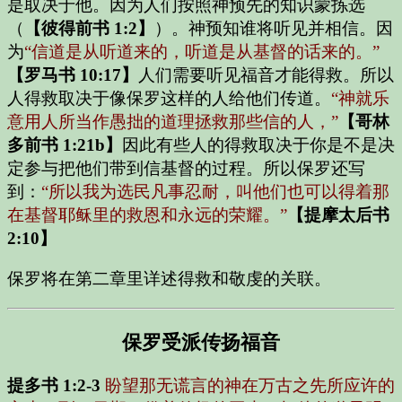
是取决于他。因为人们按照神预先的知识蒙拣选
（
【彼得前书 1:2】
）。神预知谁将听见并相信。因
为
“信道是从听道来的，听道是从基督的话来的。”
【罗马书 10:17】
人们需要听见福音才能得救。所以
人得救取决于像保罗这样的人给他们传道。
“神就乐
意用人所当作愚拙的道理拯救那些信的人，”
【哥林
多前书 1:21b】
因此有些人的得救取决于你是不是决
定参与把他们带到信基督的过程。所以保罗还写
到：
“所以我为选民凡事忍耐，叫他们也可以得着那
在基督耶稣里的救恩和永远的荣耀。”
【提摩太后书
2:10】
保罗将在第二章里详述得救和敬虔的关联。
保罗受派传扬福音
提多书 1:2-3
盼望那无谎言的神在万古之先所应许的