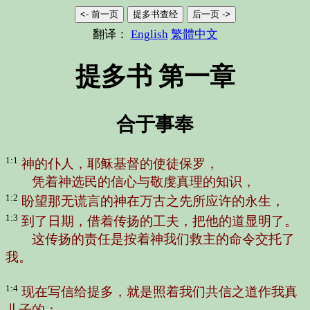
<- 前一页
提多书查经
后一页 ->
翻译：
English
繁體中文
提多书 第一章
合于事奉
1:1
神的仆人，耶稣基督的使徒保罗，
凭着神选民的信心与敬虔真理的知识，
1:2
盼望那无谎言的神在万古之先所应许的永生，
1:3
到了日期，借着传扬的工夫，把他的道显明了。
这传扬的责任是按着神我们救主的命令交托了
我。
1:4
现在写信给提多，就是照着我们共信之道作我真
儿子的：