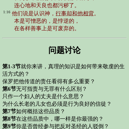
连心地和天良也都污秽了。
1:16
他们说是认识神，
行事却和他相背
。
本是可憎恶的，是悖逆的，
在各样善事上是可废弃的。
问题讨论
第1-3节
就你来讲，真理的知识是如何带来敬虔的生
活方式的？
保罗把他传道的责任看得有多么重要？
第6节
无可指责与无罪有什么区别？
只作一个妇人的丈夫是什么意思？
为什么长老的儿女也必须是行为良好的信徒？
第7节
如何概括这些品质？
第8节
在这些品质中，哪一样是你最强的？
第9节
你是否曾经参与把反对圣经的人驳倒？