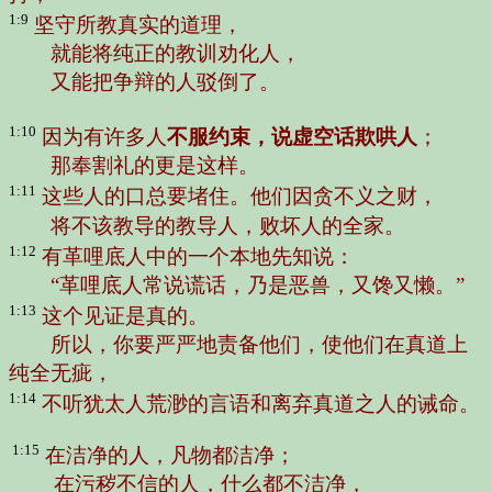
1:9
坚守所教真实的道理，
就能将纯正的教训劝化人，
又能把争辩的人驳倒了。
1:10
因为有许多人
不服约束，说虚空话欺哄人
；
那奉割礼的更是这样。
1:11
这些人的口总要堵住。他们因贪不义之财，
将不该教导的教导人，败坏人的全家。
1:12
有革哩底人中的一个本地先知说：
“革哩底人常说谎话，乃是恶兽，又馋又懒。”
1:13
这个见证是真的。
所以，你要严严地责备他们，使他们在真道上
纯全无疵，
1:14
不听犹太人荒渺的言语和离弃真道之人的诫命。
1:15
在洁净的人，凡物都洁净；
在污秽不信的人，什么都不洁净，