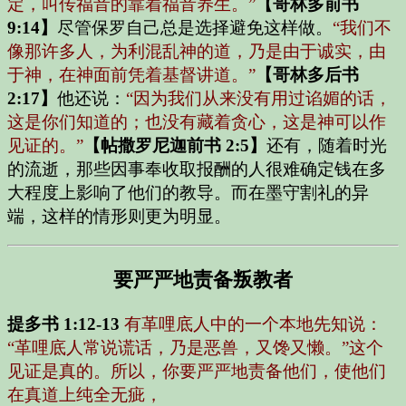
定，叫传福音的靠着福音养生。”
【哥林多前书
9:14】
尽管保罗自己总是选择避免这样做。
“我们不
像那许多人，为利混乱神的道，乃是由于诚实，由
于神，在神面前凭着基督讲道。”
【哥林多后书
2:17】
他还说：
“因为我们从来没有用过谄媚的话，
这是你们知道的；也没有藏着贪心，这是神可以作
见证的。”
【帖撒罗尼迦前书 2:5】
还有，随着时光
的流逝，那些因事奉收取报酬的人很难确定钱在多
大程度上影响了他们的教导。而在墨守割礼的异
端，这样的情形则更为明显。
要严严地责备叛教者
提多书 1:12-13
有革哩底人中的一个本地先知说：
“革哩底人常说谎话，乃是恶兽，又馋又懒。”这个
见证是真的。所以，你要严严地责备他们，使他们
在真道上纯全无疵，