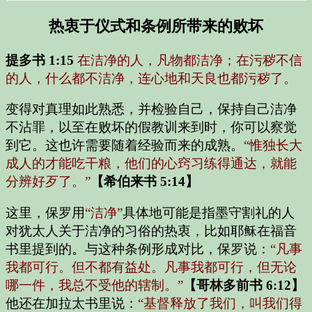
热衷于仪式和条例所带来的败坏
提多书 1:15
在洁净的人，凡物都洁净；在污秽不信
的人，什么都不洁净，连心地和天良也都污秽了。
变得对真理如此熟悉，并检验自己，保持自己洁净
不沾罪，以至在败坏的假教训来到时，你可以察觉
到它。这也许需要随着经验而来的成熟。
“惟独长大
成人的才能吃干粮，他们的心窍习练得通达，就能
分辨好歹了。”
【希伯来书 5:14】
这里，保罗用
“洁净”
具体地可能是指墨守割礼的人
对犹太人关于洁净的习俗的热衷，比如耶稣在福音
书里提到的。与这种条例形成对比，保罗说：
“凡事
我都可行。但不都有益处。凡事我都可行，但无论
哪一件，我总不受他的辖制。”
【哥林多前书 6:12】
他还在加拉太书里说：
“基督释放了我们，叫我们得