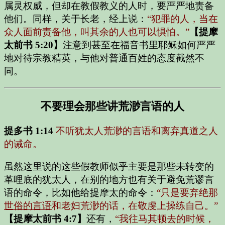
属灵权威，但却在教假教义的人时，要严严地责备
他们。同样，关于长老，经上说：
“犯罪的人，当在
众人面前责备他，叫其余的人也可以惧怕。”
【提摩
太前书 5:20】
注意到甚至在福音书里耶稣如何严严
地对待宗教精英，与他对普通百姓的态度截然不
同。
不要理会那些讲荒渺言语的人
提多书 1:14
不听犹太人荒渺的言语和离弃真道之人
的诫命。
虽然这里说的这些假教师似乎主要是那些未转变的
革哩底的犹太人，在别的地方也有关于避免荒谬言
语的命令，比如他给提摩太的命令：
“只是要弃绝那
世俗的言语
和老妇荒渺的话，在敬虔上操练自己。”
【提摩太前书 4:7】
还有，
“我往马其顿去的时候，