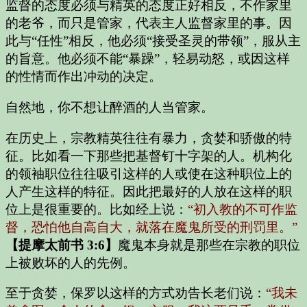
监督的态度必须与精英的态度正好相反，不作家里
的老爷，而只是管家，代表主人监督家里的事。因
此与“任性”相反，他必须“接受圣灵的带领”，服从主
的旨意。他必须不能“暴躁”，轻易动怒，或因这样
的性情而作出冲动的决定。
自然地，你不想让醉酒的人当管家。
在历史上，宗教精英往往有暴力，贪婪和骄傲的特
征。比如看一下那些把基督钉十字架的人。机构化
的领袖职位往往吸引这样的人或使在这种职位上的
人产生这样的特征。因此把最好的人放在这样的职
位上是很重要的。比如经上说：
“初入教的不可作监
督，恐怕他自高自大，就落在魔鬼所受的刑罚里。”
【提摩太前书 3:6】
魔鬼本身就是那些在宗教的职位
上被败坏的人的先例。
至于贪婪，保罗以这样的方式劝告长老们说：
“我未