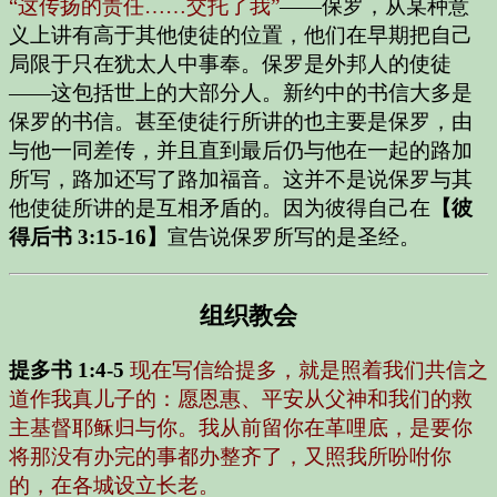
“这传扬的责任……交托了我”
——保罗，从某种意
义上讲有高于其他使徒的位置，他们在早期把自己
局限于只在犹太人中事奉。保罗是外邦人的使徒
——这包括世上的大部分人。新约中的书信大多是
保罗的书信。甚至使徒行所讲的也主要是保罗，由
与他一同差传，并且直到最后仍与他在一起的路加
所写，路加还写了路加福音。这并不是说保罗与其
他使徒所讲的是互相矛盾的。因为彼得自己在
【彼
得后书 3:15-16】
宣告说保罗所写的是圣经。
组织教会
提多书 1:4-5
现在写信给提多，就是照着我们共信之
道作我真儿子的：愿恩惠、平安从父神和我们的救
主基督耶稣归与你。我从前留你在革哩底，是要你
将那没有办完的事都办整齐了，又照我所吩咐你
的，在各城设立长老。