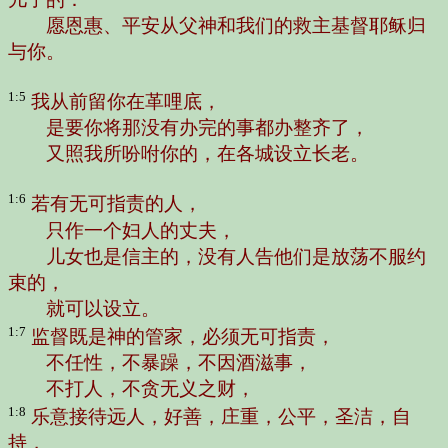
愿恩惠、平安从父神和我们的救主基督耶稣归
与你。
1:5
我从前留你在革哩底，
是要你将那没有办完的事都办整齐了，
又照我所吩咐你的，在各城设立长老。
1:6
若有无可指责的人，
只作一个妇人的丈夫，
儿女也是信主的，没有人告他们是放荡不服约
束的，
就可以设立。
1:7
监督既是神的管家，必须无可指责，
不任性，不暴躁，不因酒滋事，
不打人，不贪无义之财，
1:8
乐意接待远人，好善，庄重，公平，圣洁，自
持，