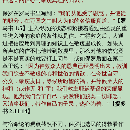
神选民的信心与敬虔真理的知识，
保罗在罗马书里写到：
“我们从他受了恩惠，并使徒
的职分，在万国之中叫人为他的名信服真道。”
【罗
马书 1:5】
进入得救的状态和紧接着通过由圣灵的重
生进入神的家庭的条件就是信。在得救之后，人通
过把信应用到真理的知识上在敬虔里成长。如果人
所声称的信不把他带到敬虔里，那么对他的信究竟
是不是真实的就要打上问号。或如保罗后面在第二
章里说：
“ 因为神救众人的恩典已经显明出来，教训
我们除去不敬虔的心和世俗的情欲，在今世自守，
公义，敬虔度日，等候所盼望的福，并等候至大的
神和（或作无“和”字）我们救主耶稣基督的荣耀显
现。他为我们舍了自己，要赎我们脱离一切罪恶，
又洁净我们，特作自己的子民，热心为善。”
【提多
书 2:11-14】
与宿命论的观点截然不同，保罗把选民的得救看作