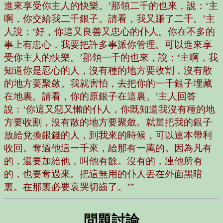
進來享受你主人的快樂。’那領二千的也來，說：‘主
啊，你交給我二千銀子。請看，我又賺了二千。’主
人說：‘好，你這又良善又忠心的仆人。你在不多的
事上有忠心，我要把許多事派你管理。可以進來享
受你主人的快樂。’那領一千的也來，說：‘主啊，我
知道你是忍心的人，沒有種的地方要收割，沒有散
的地方要聚斂。我就害怕，去把你的一千銀子埋藏
在地裏。請看，你的原銀子在這裏。’主人回答
說：‘你這又惡又懶的仆人，你既知道我沒有種的地
方要收割，沒有散的地方要聚斂。就當把我的銀子
放給兌換銀錢的人，到我來的時候，可以連本帶利
收回。奪過他這一千來，給那有一萬的。因為凡有
的，還要加給他，叫他有餘。沒有的，連他所有
的，也要奪過來。把這無用的仆人丟在外面黑暗
裏。在那裏必要哀哭切齒了。’”
問題討論