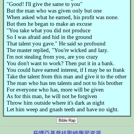
"Good! I'll give the same to you"
But the man who was given only but one
When asked what he earned, his profit was none.
But then he began to make an excuse
"You take what you did not produce
So I was afraid and hid in the ground
That talent you gave." He said so profound
The master replied, "You're wicked and lazy.
I'm not stealing from you, are you crazy
You don't want to work? Then put it in a bank.
You could have earned interest, if I may be so frank
Take the talent from this man and give it to the other
The man who has ten talents and not to his brother
For everyone who has, more will be given
As for this man, he will not be forgiven
Throw him outside where it's dark as night
Let him weep and gnash teeth and have no sight.
Bible Rap
庇哩亞基督徒聖經學習資源