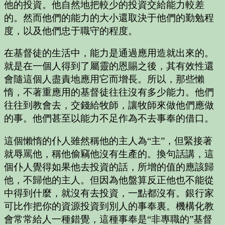
他的投資。他自然地把較少的投資交給能力較差
的。然而他們的能力的大小還取決于他們的勤勉程
度，以及他們忠于職守的程度。
在基督徒的生活中，能力是通過應用造就出來的。
就是在一個人得到了屬靈的恩賜之後，其有效性還
會隨這個人盡責地應用它而增長。所以，那些懶
惰，不著重應用的基督徒往往沒有多少能力。他們
往往到教會去，交錢給牧師，讓牧師來做他們應做
的事。他們甚至以能力不足作為不去事奉的借口。
這個懶惰的仆人雖然稱他的主人為“主”，但緊接著
就辱罵他，稱他偷竊他沒有生產的。換句話講，這
個仆人覺得如果他去投資的話，所增的值的應該歸
他，不歸他的主人。但因為他盤算反正他也不能從
中得到什麼，就沒有去投資，一點都沒有。銀行家
可比作把你的資源投資到別人的事奉裏。機構化教
會常常給人一種錯覺，這種事奉是“非專職的”基督