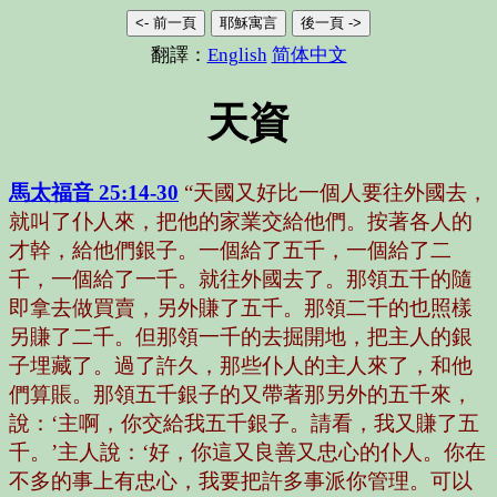
<- 前一頁
耶穌寓言
後一頁 ->
翻譯：
English
简体中文
天資
馬太福音 25:14-30
“天國又好比一個人要往外國去，
就叫了仆人來，把他的家業交給他們。按著各人的
才幹，給他們銀子。一個給了五千，一個給了二
千，一個給了一千。就往外國去了。那領五千的隨
即拿去做買賣，另外賺了五千。那領二千的也照樣
另賺了二千。但那領一千的去掘開地，把主人的銀
子埋藏了。過了許久，那些仆人的主人來了，和他
們算賬。那領五千銀子的又帶著那另外的五千來，
說：‘主啊，你交給我五千銀子。請看，我又賺了五
千。’主人說：‘好，你這又良善又忠心的仆人。你在
不多的事上有忠心，我要把許多事派你管理。可以