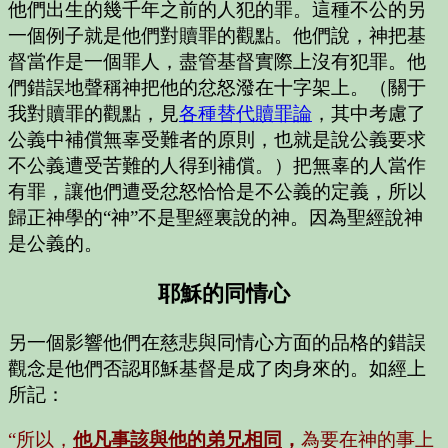
他們出生的幾千年之前的人犯的罪。這種不公的另
一個例子就是他們對贖罪的觀點。他們說，神把基
督當作是一個罪人，盡管基督實際上沒有犯罪。他
們錯誤地聲稱神把他的忿怒潑在十字架上。（關于
我對贖罪的觀點，見
各種替代贖罪論
，其中考慮了
公義中補償無辜受難者的原則，也就是說公義要求
不公義遭受苦難的人得到補償。）把無辜的人當作
有罪，讓他們遭受忿怒恰恰是不公義的定義，所以
歸正神學的“神”不是聖經裏說的神。因為聖經說神
是公義的。
耶穌的同情心
另一個影響他們在慈悲與同情心方面的品格的錯誤
觀念是他們否認耶穌基督是成了肉身來的。如經上
所記：
“所以，
他凡事該與他的弟兄相同
，
為要在神的事上