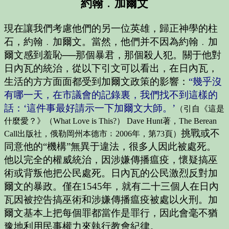
約翰﹒加爾文
現在讓我們考慮他們的另一位英雄，歸正神學的柱
石，約翰﹒加爾文。當然，他們并不因為約翰﹒加
爾文感到羞恥──那個暴君，那個殺人犯。關于他對
日內瓦的統治，從以下引文可以看出，在日內瓦，
生活的方方面面都受到加爾文政策的影響：
“幾乎沒
有哪一天，在市議會的記錄裏，我們找不到這樣的
話：
‘這件事最好請示一下加爾文大師。’
（引自《這是
什麼愛？》（What Love is This?） Dave Hunt著，The Berean
挑戰或不
Call出版社，俄勒岡州本德市﹔2006年，第73頁）
同意他的“機構”無異于違法，很多人因此被處死。
他以完全的權威統治，因涉嫌傳播瘟疫，懷疑搞巫
術或背叛他把公民處死。日內瓦的公民激烈反對加
爾文的暴政。僅在1545年，就有二十三個人在日內
瓦因被控告搞巫術和涉嫌傳播瘟疫被處以火刑。加
爾文基本上把每個罪都當作是罪行，因此會毫不猶
豫地利用民事權力來執行教會紀律。