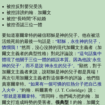
被控反對嬰兒受洗
被控誹謗約翰﹒加爾文
被控“長時間”不結婚
被控否認三位一體
要知道塞爾韋特的確信耶穌是神的兒子。他在被活
活燒死前的最後一句話是：
“耶穌，永生神的兒子，
憐憫我！”
然而，沒心沒肺的現代加爾文主義者（加
爾文主義者的典型性格）對此評論說：
“這句話集中
體現了他關于三位一體的錯誤本質。因為他說‘永生
神的兒子’，而不是說‘神永生的兒子’。”
顯然，對于
加爾文主義者來說，說耶穌是神的兒子都是異端！
再次引用加爾文主義者對這個事件的評論，他們指
責塞爾韋特。
“如果有一個可憐的狂熱分子把自己推
入火中，”
約翰﹒科爾裏奇（J. T. Coleridge）說：
“那就是塞爾韋特。”
而同時，他們竭力把約翰﹒加
爾文打造成時勢的受害者。
很典型！
約翰﹒加爾文