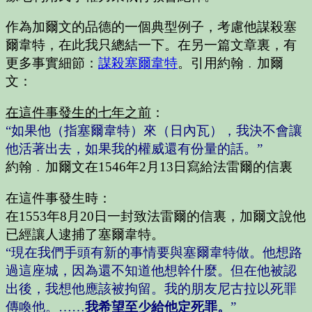
作為加爾文的品德的一個典型例子，考慮他謀殺塞
爾韋特，在此我只總結一下。在另一篇文章裏，有
更多事實細節：
謀殺塞爾韋特
。引用約翰﹒加爾
文：
在這件事發生的七年之前
：
“如果他（指塞爾韋特）來（日內瓦），我決不會讓
他活著出去，如果我的權威還有份量的話。”
約翰﹒加爾文在1546年2月13日寫給法雷爾的信裏
在這件事發生時：
在1553年8月20日一封致法雷爾的信裏，加爾文說他
已經讓人逮捕了塞爾韋特。
“現在我們手頭有新的事情要與塞爾韋特做。他想路
過這座城，因為還不知道他想幹什麼。但在他被認
出後，我想他應該被拘留。我的朋友尼古拉以死罪
傳喚他。……
我希望至少給他定死罪
。
”