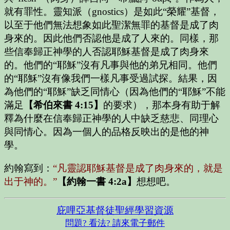
就有罪性。靈知派（gnostics）是如此“榮耀”基督，
以至于他們無法想象如此聖潔無罪的基督是成了肉
身來的。因此他們否認他是成了人來的。同樣，那
些信奉歸正神學的人否認耶穌基督是成了肉身來
的。他們的“耶穌”沒有凡事與他的弟兄相同。他們
的“耶穌”沒有像我們一樣凡事受過試探。結果，因
為他們的“耶穌”缺乏同情心（因為他們的“耶穌”不能
滿足
【希伯來書 4:15】
的要求），那本身有助于解
釋為什麼在信奉歸正神學的人中缺乏慈悲、同理心
與同情心。因為一個人的品格反映出的是他的神
學。
約翰寫到：
“凡靈認耶穌基督是成了肉身來的，就是
出于神的。”
【約翰一書 4:2a】
想想吧。
庇哩亞基督徒聖經學習資源
問題? 看法? 請來電子郵件