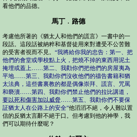
看他們的品德。
馬丁﹒路德
考慮他所著的
《猶太人和他們的謊言》
一書中的一
段話。這段話被納粹和基督徒用來對遭受不公苦難
的受害者視而不見。
“我將給你我的忠告：第一、把
他們的會堂或學校點上火，把燒不掉的東西用泥土
掩埋或蓋上……第二、我勸你們把他們的房屋夷為
平地……第三、我勸你們沒收他們的禱告書籍和猶
太法典，這些書裏教的都是偶像崇拜、謊言、咒罵
和褻瀆……第四、我勸你們禁止他們的拉比講道，
要以死和傷害加以威脅
……第五、我勸你們不要保
証猶太人在公路上的安全”
他滔滔不絕，令人難以置
信的反猶太言辭不絕于口。但考慮到他的神學，我
們可以期待什麼呢？