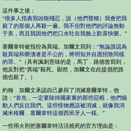
這件事之後：
“很多人指責我凶狠殘忍，說（他們聲稱）我會把我
殺了的那個人再殺一遍。我不但對他們的評論無動
于衷，而且我因他們把口水吐在我臉上歡喜快樂。”
塞爾韋特被指控為異端。加爾文寫到：
“無論誰認為
殺異端和褻瀆者是不公的，將明知并自愿招致同樣
的罪。”
（具有諷刺意味的是，馬丁﹒路德曾寫到，
他反對把“異端”殺死。顯然，加爾文在此提倡把路
德也殺了。）
約翰﹒加爾文承認自己參與了消滅塞爾韋特，他
說：
“首先，一定要除掉國家裏的那些惡棍，他們煽
動人們反抗我們。這些怪物應該被消滅，就像我消
滅米格爾﹒塞爾韋特這個西班牙人一樣。”
一些用火刑把塞爾韋特活活燒死的官方理由是：