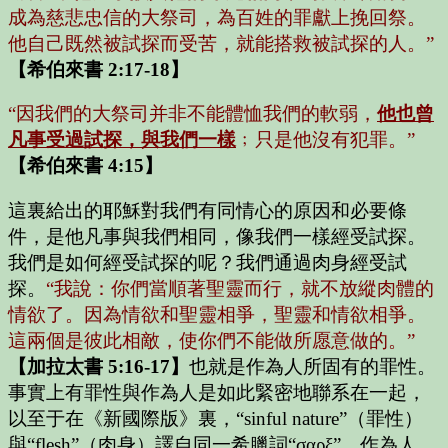
成為慈悲忠信的大祭司，為百姓的罪獻上挽回祭。
他自己既然被試探而受苦，就能搭救被試探的人。”
【希伯來書 2:17-18】
“因我們的大祭司并非不能體恤我們的軟弱，
他也曾
凡事受過試探，與我們一樣
﹔只是他沒有犯罪。”
【希伯來書 4:15】
這裏給出的耶穌對我們有同情心的原因和必要條
件，是他凡事與我們相同，像我們一樣經受試探。
我們是如何經受試探的呢？我們通過肉身經受試
探。
“我說：你們當順著聖靈而行，就不放縱肉體的
情欲了。因為情欲和聖靈相爭，聖靈和情欲相爭。
這兩個是彼此相敵，使你們不能做所愿意做的。”
【加拉太書 5:16-17】
也就是作為人所固有的罪性。
事實上有罪性與作為人是如此緊密地聯系在一起，
以至于在《新國際版》裏，“sinful nature”（罪性）
與“flesh”（肉身）譯自同一希臘詞“σαρξ”。作為人，