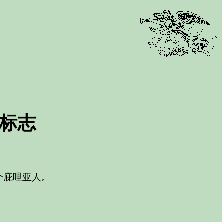
标志
个庇哩亚人。