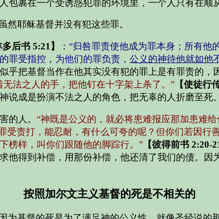
人包裹在一个受诱惑犯罪的环境里，一个人只有在顺
虽然耶稣基督并没有犯这些罪。
多后书 5:21】
：
“归咎罪责使他成为罪本身；所有他
的罪受指控，为他们的罪负责，
公义的神待他就如他
似乎把基督当作在他其实没有犯的罪上是有罪责的，
着无法之人的手，把他钉在十字架上杀了。”
【使徒行传 
神说成是扮演不法之人的角色，把无辜的人折磨至死
害的人。
“神既是公义的，就必将患难报应那加患难
犯罪受责打，能忍耐，有什么可夸的呢？但你们若因行
下榜样，叫你们跟随他的脚踪行。”
【彼得前书 2:20-2
求他得到补偿，用那份补偿，他还清了我们的债。因
按照加尔文主义基督的死是不相关的
因为基督的死是为了满足神的公义性，就像圣经说的