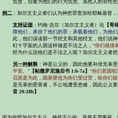
负责，但要为他们的行为负责。虽然人的罪性把
例二
：加尔文主义者们认为神把罪责加给耶稣基督，
支持证据
：约翰·吉尔（加尔文主义者）论
【哥林
撑他们，承担了他们的罪；承载着他们，为他们
此，他们误读那一节经文和其他经文，他们说神
钉十字架的人因这样做是不法之人，
“你们就借
经为什么说他们是不法之人呢？加尔文主义者把
另一种解释
：神是公义的，因此他要补偿无辜受
平安。”
【帖撒罗尼迦后书 1:6-7a】
“你们若因
召原是为此，因基督也为你们受过苦，给你们留
是无辜的受害者，不公地遭受患难，因此公义要
音 20:28b】
因为按照加尔文主义，神是不公的，基督不需要死。