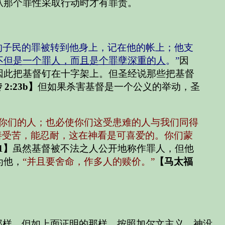
从那个罪性采取行动时才有罪责。
的子民的罪被转到他身上，记在他的帐上；他支
不但是一个罪人，而且是个罪孽深重的人
。”
因
因此把基督钉在十字架上。但圣经说那些把基督
2:23b】
但如果杀害基督是一个公义的举动，圣
。
给你们的人；也必使你们这受患难的人与我们同得
善受苦，能忍耐，这在神看是可喜爱的。你们蒙
1】
虽然基督被不法之人公开地称作罪人，但他
为他，
“并且要舍命，作多人的赎价。”
【马太福
那样，但如上面证明的那样，按照加尔文主义，神没