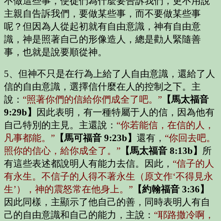
不做這些事，使徒們為什麼要告訴我們，更不用說
主親自告訴我們，要做某些事，而不要做某些事
呢？但因為人從起初就有自由意識，神有自由意
識，神是照著自己的形像造人，總是勸人緊隨善
事，也就是說要順從神。
5、但神不只是在行為上給了人自由意識，還給了人
信的自由意識，選擇信什麼在人的控制之下。主
說：
“照著你們的信給你們成全了吧。”
【馬太福音
9:29b】
因此表明，有一種特屬于人的信，因為他有
自己特別的主見。主還說：
“你若能信，在信的人，
凡事都能。”
【馬可福音 9:23b】
還有，
“你回去吧。
照你的信心，給你成全了。”
【馬太福音 8:13b】
所
有這些表述都說明人有能力去信。因此，
“信子的人
有永生。不信子的人得不著永生（原文作‘不得見永
生’），神的震怒常在他身上。”
【約翰福音 3:36】
因此同樣，主顯示了他自己的善，同時表明人有自
己的自由意識和自己的能力，主說：
“耶路撒冷啊，