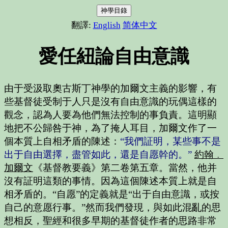
神學目錄
翻譯:
English
简体中文
愛任紐論自由意識
由于受汲取奧古斯丁神學的加爾文主義的影響，有
些基督徒受制于人只是沒有自由意識的玩偶這樣的
觀念，認為人要為他們無法控制的事負責。這明顯
地把不公歸咎于神，為了掩人耳目，加爾文作了一
個本質上自相矛盾的陳述：
“我們証明，某些事不是
出于自由選擇，盡管如此，還是自愿幹的。”
約翰﹒
加爾文
《基督教要義》第二卷第五章。當然，他并
沒有証明這類的事情。因為這個陳述本質上就是自
相矛盾的。“自愿”的定義就是“出于自由意識，或按
自己的意愿行事。”然而我們發現，與如此混亂的思
想相反，聖經和很多早期的基督徒作者的思路非常