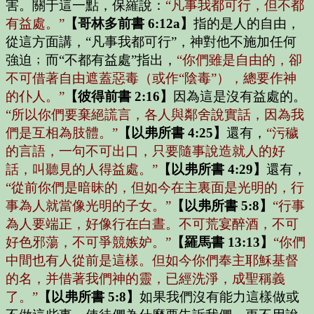
害。關于這一點，保羅說：
“凡事我都可行，但不都
有益處。”
【哥林多前書 6:12a】
指的是人的自由，
從這方面講，“凡事我都可行”，神對他不施加任何
強迫﹔而“不都有益處”指出，
“你們雖是自由的，卻
不可借著自由遮蓋惡毒（或作“陰毒”），總要作神
的仆人。”
【彼得前書 2:16】
因為這是沒有益處的。
“所以你們要棄絕謊言，各人與鄰舍說實話，因為我
們是互相為肢體。”
【以弗所書 4:25】
還有，
“污穢
的言語，一句不可出口，只要隨事說造就人的好
話，叫聽見的人得益處。”
【以弗所書 4:29】
還有，
“從前你們是暗昧的，但如今在主裏面是光明的，行
事為人就當像光明的子女。”
【以弗所書 5:8】
“行事
為人要端正，好像行在白晝。不可荒宴醉酒，不可
好色邪蕩，不可爭競嫉妒。”
【羅馬書 13:13】
“你們
中間也有人從前是這樣。但如今你們奉主耶穌基督
的名，并借著我們神的靈，已經洗淨，成聖稱義
了。”
【以弗所書 5:8】
如果我們沒有能力這樣做或