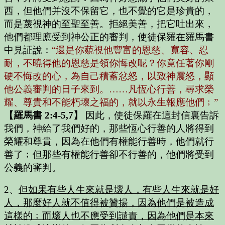
西，但他們并沒不保留它，也不覺的它是珍貴的，
而是蔑視神的至聖至善。拒絕美善，把它吐出來，
他們都理應受到神公正的審判，使徒保羅在羅馬書
中見証說：
“還是你藐視他豐富的恩慈、寬容、忍
耐，不曉得他的恩慈是領你悔改呢？你竟任著你剛
硬不悔改的心，為自己積蓄忿怒，以致神震怒，顯
他公義審判的日子來到。……凡恆心行善，尋求榮
耀、尊貴和不能朽壞之福的，就以永生報應他們﹔”
【羅馬書 2:4-5,7】
因此，使徒保羅在這封信裏告訴
我們，神給了我們好的，那些恆心行善的人將得到
榮耀和尊貴，因為在他們有權能行善時，他們就行
善了﹔但那些有權能行善卻不行善的，他們將受到
公義的審判。
2、
但如果有些人生來就是壞人，有些人生來就是好
人，那麼好人就不值得被贊揚，因為他們是被造成
這樣的﹔而壞人也不應受到譴責，因為他們是本來