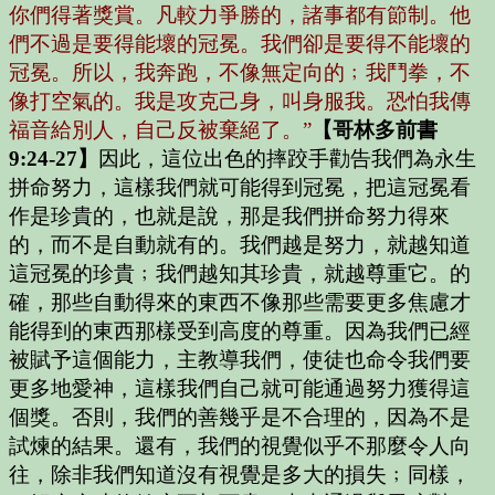
你們得著獎賞。凡較力爭勝的，諸事都有節制。他
們不過是要得能壞的冠冕。我們卻是要得不能壞的
冠冕。所以，我奔跑，不像無定向的﹔我鬥拳，不
像打空氣的。我是攻克己身，叫身服我。恐怕我傳
福音給別人，自己反被棄絕了。”
【哥林多前書
9:24-27】
因此，這位出色的摔跤手勸告我們為永生
拼命努力，這樣我們就可能得到冠冕，把這冠冕看
作是珍貴的，也就是說，那是我們拼命努力得來
的，而不是自動就有的。我們越是努力，就越知道
這冠冕的珍貴﹔我們越知其珍貴，就越尊重它。的
確，那些自動得來的東西不像那些需要更多焦慮才
能得到的東西那樣受到高度的尊重。因為我們已經
被賦予這個能力，主教導我們，使徒也命令我們要
更多地愛神，這樣我們自己就可能通過努力獲得這
個獎。否則，我們的善幾乎是不合理的，因為不是
試煉的結果。還有，我們的視覺似乎不那麼令人向
往，除非我們知道沒有視覺是多大的損失﹔同樣，