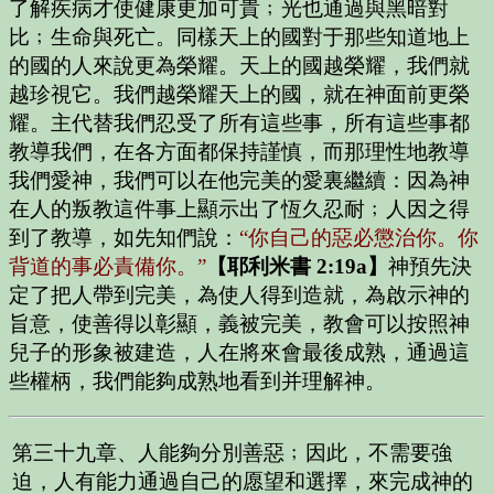
了解疾病才使健康更加可貴﹔光也通過與黑暗對
比﹔生命與死亡。同樣天上的國對于那些知道地上
的國的人來說更為榮耀。天上的國越榮耀，我們就
越珍視它。我們越榮耀天上的國，就在神面前更榮
耀。主代替我們忍受了所有這些事，所有這些事都
教導我們，在各方面都保持謹慎，而那理性地教導
我們愛神，我們可以在他完美的愛裏繼續：因為神
在人的叛教這件事上顯示出了恆久忍耐﹔人因之得
到了教導，如先知們說：
“你自己的惡必懲治你。你
背道的事必責備你。”
【耶利米書 2:19a】
神預先決
定了把人帶到完美，為使人得到造就，為啟示神的
旨意，使善得以彰顯，義被完美，教會可以按照神
兒子的形象被建造，人在將來會最後成熟，通過這
些權柄，我們能夠成熟地看到并理解神。
第三十九章
、人能夠分別善惡﹔因此，不需要強
迫，人有能力通過自己的愿望和選擇，來完成神的