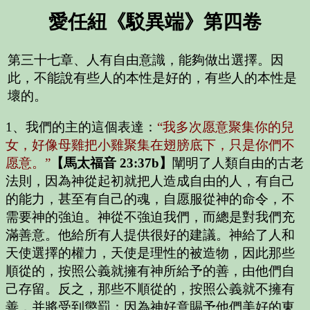
愛任紐《駁異端》第四卷
第三十七章
、人有自由意識，能夠做出選擇。因
此，不能說有些人的本性是好的，有些人的本性是
壞的。
1、我們的主的這個表達：
“我多次愿意聚集你的兒
女，好像母雞把小雞聚集在翅膀底下，只是你們不
愿意。”
【馬太福音 23:37b】
闡明了人類自由的古老
法則，因為神從起初就把人造成自由的人，有自己
的能力，甚至有自己的魂，自愿服從神的命令，不
需要神的強迫。神從不強迫我們，而總是對我們充
滿善意。他給所有人提供很好的建議。神給了人和
天使選擇的權力，天使是理性的被造物，因此那些
順從的，按照公義就擁有神所給予的善，由他們自
己存留。反之，那些不順從的，按照公義就不擁有
善，并將受到懲罰：因為神好意賜予他們美好的東