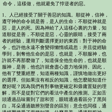
命令，這樣做，他就避免了悖逆者的惡。
1、人已經接受了關于善惡的知識。順從神，信神，
遵守神的命令就是善，是人的生命﹔不順從神就是
惡，是人的死。因為神給了人這樣心裏的力量，知
道順從是善，不順從是惡，心靈的眼睛，接受了兩
者的經驗，運用判斷選擇更好的東西﹔對于神的命
令，也許他永遠不會變得懶惰或疏忽﹔并且從經驗
學到，剝奪他生命的是惡，也就是，不順服神，也
許就不再那麼做了，知道保全他生命的，也就是順
服神，是善，他也許就會盡心盡力地保持。因此，
他有了雙重經歷，知道兩種知識，謹慎地做出更好
的選擇。但如果沒有相反的知識，他怎麼能知道什
麼好呢？因為我們有對事物更確定和毋庸置疑的理
解，而不是從對它們的看法中產生的推測。正如舌
頭通過品味嘗到了甜和苦，眼睛通過看區分了黑與
白，耳朵通過聽辨別聲音的區別﹔意念也同樣，通