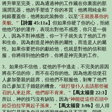
將升華至完美，因為通過神的工作藏在你裏面的那
濕潤瓦器，他的手塑造了你的本質﹔他將用純金和
純銀覆蓋你，他將如此裝飾你，以至
“王就羨慕你的
美貌。”
【詩篇 45:11a】
但如果你硬了你的心，拒絕
他他巧妙的運作，表現出對他不感恩，你只是一個
人，因為不對神感恩，你一下子就失去了他的工作
和生命。因為創造是神的善的屬性，而造是人的屬
性。如果你要把你的獻給他，也就是對他的信和順
服，你將得到他的傑作，你將是神完美的工作。
3、如果你不信他，從他的手中逃走，不完美的原因
將在不信的你，而不在召你的他。因為他差信使召
人參加娶親的筵席，但他們不順服他，剝奪了他們
自己參加王子婚筵的機會。
“就打發仆人去請那些被
召的人來赴席。他們卻不肯來。”
【馬太福音 22:3】
所以，神的技巧沒有缺陷，因為
“神能從這些石頭中
給亞伯拉罕興起子孫來。”
【馬太福音 3:9b】
但人得