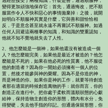
過經歷接受了兩種知識，什麼是善，通過順服神，
變得更加頑強地保存它：首先，通過悔改，把不順
服當作令人不快和惡心的事情拋棄掉﹔之後，就開
始明白不順服神其實是什麼，它與善和甜恰恰相
反，于是意念甚至就永遠不再嘗試不順服神。如過
任何人回避這兩種事的知識，和知識的雙重認知，
他就不知不覺地就失去了人性。
2、他怎麼能是一個神，如果他還沒有被造成一個
人？他怎麼能完美，如果他是最近才被造的？他怎
麼能是不死的，如果在他必死的性質裏，他不服從
他的創造者？因為你一開始必須擁有一個人的位
置，然後才能參與神的榮耀。因為不是你造的神，
而是神造的你。如果你是神的工作，就要等待創造
者那在適當的時候創造萬物的手﹔就你而言，你的
創造正在進行中。把你處于柔軟而溫順狀態的心獻
給神，保持造物主創造你的形態，體內有水分，免
得變硬，失去他手指的印記。但通過保留形態，你