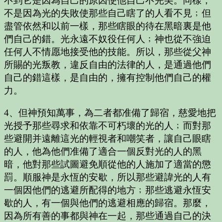
不到它是因為自己的原因使他自己不完美。同樣，
不是因為光的失敗使那些自己瞎了的人看不見﹔但
盡管依然和以前一樣，那些瞎眼的待在黑暗裏是他
們自己的錯。光永遠不奴役任何人﹔神也從不強迫
任何人不情愿地接受他的技能。所以，那些從父神
所賜的光叛教，違反自由的法律的人，是通過他們
自己的錯這樣，是自由的，擁有控制他們自己的權
力。
4、但神預知萬事，為二者都准備了歸宿，慈愛地把
光授予那些尋求和依靠不可朽壞的光的人﹔而對那
些避開并遠離這光的輕視者和嘲笑者，讓自己眼瞎
的人，他為他們准備了適合一個反對光的人的黑
暗，他對那些試圖避免順從他的人施加了適當的懲
罰。順服神是永恆的安歇，所以那些避諱光的人有
一個因他們的逃避所配得的地方﹔那些逃避永恆安
歇的人，有一個與他們的逃避相應的歸宿。那麼，
因為所有善的事都與神在一起，那些通過自己的決