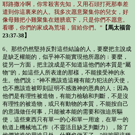
耶路撒冷啊，你常殺害先知，又用石頭打死那奉差
遣到你這裏來的人。我多次愿意聚集你的兒女，好
像母雞把小雞聚集在翅膀底下，只是你們不愿意。
看哪，你們的家成為荒場，留給你們。”
【馬太福音
23:37-38】
6、那些仍然堅持反對這些結論的人，要麼把主說成
是缺乏權能的，似乎神不能實現他所愿的﹔要麼，
從另一方面，把主說成是不知道這他們的本質是“屬
物”的，如這些人所表達的那樣，不能接受神的永
生。他們說：“神不應該造這種有能力犯法的天使，
也不應該造被即刻証明不感激神的恩典的人：因為
他們是有理性被造物，有能力檢驗和判斷，不是沒
有理性的被造物，或只有動物的本質，不能按自己
的意識做任何事，只能被本能的需要和強迫所驅
使，這些東西只有單一的心和單一用途，在單一的
軌道上機械地工作（不靈活且缺乏判斷力），除了