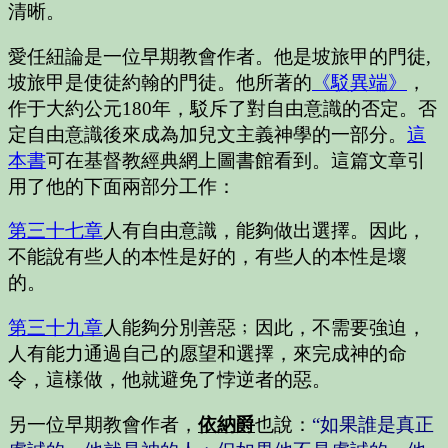
清晰。
愛任紐論是一位早期教會作者。他是坡旅甲的門徒,
坡旅甲是使徒約翰的門徒。他所著的
《駁異端》
，
作于大約公元180年，駁斥了對自由意識的否定。否
定自由意識後來成為加兒文主義神學的一部分。
這
本書
可在基督教經典網上圖書館看到。這篇文章引
用了他的下面兩部分工作：
第三十七章
人有自由意識，能夠做出選擇。因此，
不能說有些人的本性是好的，有些人的本性是壞
的。
第三十九章
人能夠分別善惡﹔因此，不需要強迫，
人有能力通過自己的愿望和選擇，來完成神的命
令，這樣做，他就避免了悖逆者的惡。
另一位早期教會作者，
依納爵
也說：
“如果誰是真正