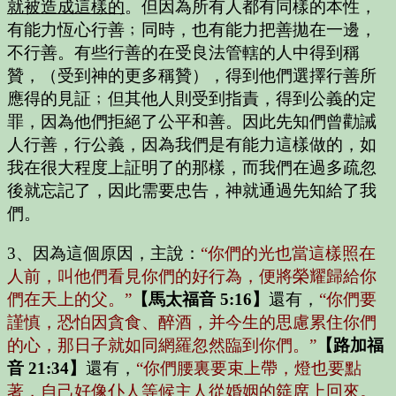
就被造成這樣的
。但因為所有人都有同樣的本性，
有能力恆心行善﹔同時，也有能力把善拋在一邊，
不行善。有些行善的在受良法管轄的人中得到稱
贊，（受到神的更多稱贊），得到他們選擇行善所
應得的見証﹔但其他人則受到指責，得到公義的定
罪，因為他們拒絕了公平和善。因此先知們曾勸誡
人行善，行公義，因為我們是有能力這樣做的，如
我在很大程度上証明了的那樣，而我們在過多疏忽
後就忘記了，因此需要忠告，神就通過先知給了我
們。
3、因為這個原因，主說：
“你們的光也當這樣照在
人前，叫他們看見你們的好行為，便將榮耀歸給你
們在天上的父。”
【馬太福音 5:16】
還有，
“你們要
謹慎，恐怕因貪食、醉酒，并今生的思慮累住你們
的心，那日子就如同網羅忽然臨到你們。”
【路加福
音 21:34】
還有，
“你們腰裏要束上帶，燈也要點
著，自己好像仆人等候主人從婚姻的筵席上回來。