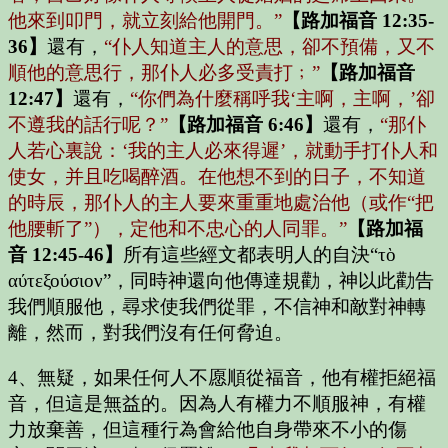
他來到叩門，就立刻給他開門。”
【路加福音 12:35-
36】
還有，
“仆人知道主人的意思，卻不預備，又不
順他的意思行，那仆人必多受責打﹔”
【路加福音
12:47】
還有，
“你們為什麼稱呼我‘主啊，主啊，’卻
不遵我的話行呢？”
【路加福音 6:46】
還有，
“那仆
人若心裏說：‘我的主人必來得遲’，就動手打仆人和
使女，并且吃喝醉酒。在他想不到的日子，不知道
的時辰，那仆人的主人要來重重地處治他（或作“把
他腰斬了”），定他和不忠心的人同罪。”
【路加福
音 12:45-46】
所有這些經文都表明人的自決
“τὸ
αύτεξούσιον”
，同時神還向他傳達規勸，神以此勸告
我們順服他，尋求使我們從罪，不信神和敵對神轉
離，然而，對我們沒有任何脅迫。
4、無疑，如果任何人不愿順從福音，他有權拒絕福
音，但這是無益的。因為人有權力不順服神，有權
力放棄善，但這種行為會給他自身帶來不小的傷