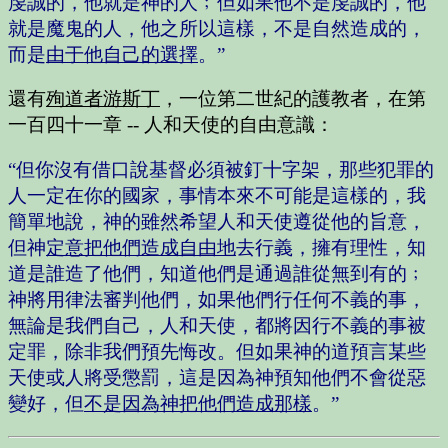
虔誠的，他就是神的人﹔但如果他不是虔誠的，他
就是魔鬼的人，他之所以這樣，不是自然造成的，
而是
由于他自己的選擇
。”
還有
殉道者游斯丁
，一位第二世紀的護教者，在第
一百四十一章 -- 人和天使的自由意識：
“但你沒有借口說基督必須被釘十字架，那些犯罪的
人一定在你的國家，事情本來不可能是這樣的，我
簡單地說，神的雖然希望人和天使遵從他的旨意，
但神
定意把他們造成自由地
去行義，擁有理性，知
道是誰造了他們，知道他們是通過誰從無到有的﹔
神將用律法審判他們，如果他們行任何不義的事，
無論是我們自己，人和天使，都將因行不義的事被
定罪，除非我們預先悔改。但如果神的道預言某些
天使或人將受懲罰，這是因為神預知他們不會從惡
變好，但
不是因為神把他們造成那樣
。”