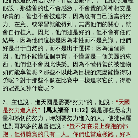
他們被造的用途只外，什麼也做不了。”但按照這種
假設，那些善的也不會感激，不會覺的與神相交是
珍貴的，善也不會被追求，因為沒有自己適當的努
力、在意、或學習就能得到，無需他們的關心，就
會自行植入。因此，他們雖是好的，但不會有任何
結果，因為他們這樣是因為本性而不是意識，他們
好是出于自然的，而不是出于選擇﹔因為這個原
因，他們不能懂這個事實，不懂善是一個美麗的東
西，他們也不會因此快樂。因為不懂得善的被造物
如何能享善呢？那些不以此為目標的怎麼能懂得功
勞呢？對于那些不像在比賽中一樣追求它的，得勝
的冠冕又算什麼呢？
7、主也說，進天國是需要“努力”的，他說：
“天國
是努力進入的”
【馬太福音 11:12】
就是那些憑著力
量和熱切的努力，時刻要努力進入的人。使徒保羅
也對哥林多的基督徒說：
“豈不知在場上賽跑的都
跑，但得獎賞的只有一人。你們也當這樣跑，好叫