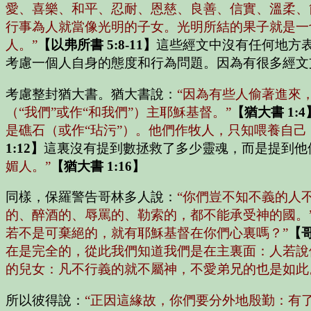
愛、喜樂、和平、忍耐、恩慈、良善、信實、溫柔、
行事為人就當像光明的子女。光明所結的果子就是一
人。”
【以弗所書 5:8-11】
這些經文中沒有任何地方
考慮一個人自身的態度和行為問題。因為有很多經文
考慮整封猶大書。猶大書說：
“因為有些人偷著進來
（“我們”或作“和我們”）主耶穌基督。”
【猶大書 1:4
是礁石（或作“玷污”）。他們作牧人，只知喂養自
1:12】
這裏沒有提到數拯救了多少靈魂，而是提到他
媚人。”
【猶大書 1:16】
同樣，保羅警告哥林多人說：
“你們豈不知不義的人
的、醉酒的、辱罵的、勒索的，都不能承受神的國。
若不是可棄絕的，就有耶穌基督在你們心裏嗎？”
【哥
在是完全的，從此我們知道我們是在主裏面：人若說
的兒女：凡不行義的就不屬神，不愛弟兄的也是如此
所以彼得說：
“正因這緣故，你們要分外地殷勤：有