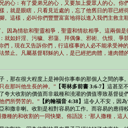
兄的心﹔有了愛弟兄的心，又要加上愛眾人的心。你
樣，就是眼瞎，只看見近處的，忘了他舊日的罪已經
腳。這樣，必叫你們豐豐富富地得以進入我們主救主耶
了。因為情欲和聖靈相爭，聖靈和情欲相爭。這兩個是
：就如奸淫、污穢、邪蕩、拜偶像、邪術、仇恨、爭
訴你們，現在又告訴你們，行這樣事的人必不能承受神
法禁止。凡屬基督耶穌的人，是已經把肉體，連肉體
子，那在很大程度上是神與你事奉的那個人之間的事
只在那叫他生長的神。”
【哥林多前書 3:6-7】
這甚至
了夸大收割的價值而非栽種和澆灌的價值導致基督徒
他們所勞苦的。”
【約翰福音 4:38】
這令人不安，因為
亞和撒非喇。收割是相對容易的工作。而容易的應得
叫撒種的和收割的一同快樂。俗語說：‘那人撒種，這人