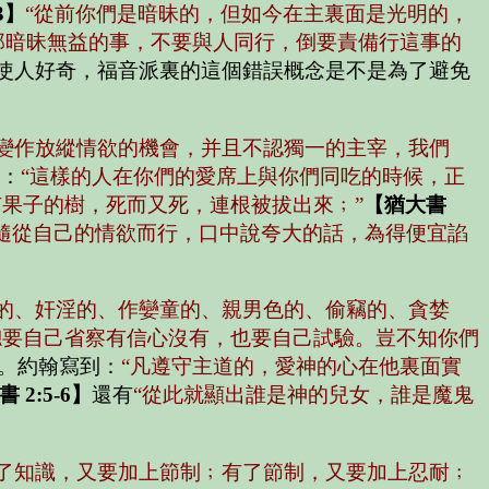
3】
“從前你們是暗昧的，但如今在主裏面是光明的，
那暗昧無益的事，不要與人同行，倒要責備行這事的
使人好奇，福音派裏的這個錯誤概念是不是為了避免
變作放縱情欲的機會，并且不認獨一的主宰，我們
：
“這樣的人在你們的愛席上與你們同吃的時候，正
果子的樹，死而又死，連根被拔出來﹔”
【猶大書
隨從自己的情欲而行，口中說夸大的話，為得便宜諂
的、奸淫的、作孌童的、親男色的、偷竊的、貪婪
總要自己省察有信心沒有，也要自己試驗。豈不知你們
。約翰寫到：
“凡遵守主道的，愛神的心在他裏面實
 2:5-6】
還有
“從此就顯出誰是神的兒女，誰是魔鬼
了知識，又要加上節制﹔有了節制，又要加上忍耐﹔