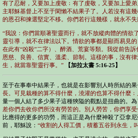
有了忍耐，又要加上虔敬﹔有了虔敬，又要加上愛弟
主耶穌基督上不至于閑懶不結果子了。人若沒有這幾
的恩召和揀選堅定不移。你們若行這幾樣，就永不失
“我說：你們當順著聖靈而行，就不放縱肉體的情欲
靈引導，就不在律法以下。情欲的事都是顯而易見的
在此有“凶殺”二字）、醉酒、荒宴等類。我從前告
恩慈、良善、信實、溫柔、節制。這樣的事，沒有律
生，就當靠聖靈行事。”
【加拉太書 5:16-25】
至于在事奉中結果子，也就是在影響別人時所結的果
長。可見栽種的算不得什麼，澆灌的也算不得什麼﹔
量一個人結了多少果子這種狹隘的觀點是扭曲的。為
差你們去收你們所沒有勞苦的。別人勞苦，你們享受
比應得的更多的功勞，而這正是為什麼神殺了亞拿尼
前，耶穌說：
“收割的人得工價，積蓄五谷到永生，