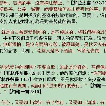
節制。這樣的事，沒有律法禁止。”
【加拉太書 5:22-2
切良善、公義、誠實。總要察驗何為主所喜悅的事。
表明結果子是用拯救的靈魂的數量衡量的。事實上，這
支持人的態度和行為是對基督徒的衡量。
，就是自古被定受刑罰的，是不虔誠的，將我們神的恩
】
并接下來例舉了很多這樣一個人的態度和行為，還說
己，無所懼怕﹔是沒有雨的云彩，被風飄蕩﹔是秋天沒有
們的品德，比如，
“這些人是私下議論，常發怨言的，
不能承受神的國嗎？不要自欺！無論是淫亂的、拜偶像
”
【哥林多前書 6:9-10】
因此，他教導他們說：
“你們
林多後書 13:5】
省察什麼呢？不是你拯救了多少靈魂
他住在主裏面，就該自己照主所行的去行。”
【約翰一書
。”
【約翰一書 3:10】
了信心，又要加上德行﹔有了德行，又要加上知識﹔有