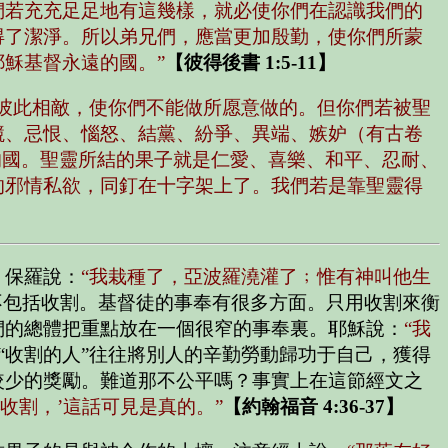
們若充充足足地有這幾樣，就必使你們在認識我們的
得了潔淨。所以弟兄們，應當更加殷勤，使你們所蒙
穌基督永遠的國。”
【彼得後書 1:5-11】
彼此相敵，使你們不能做所愿意做的。但你們若被聖
競、忌恨、惱怒、結黨、紛爭、異端、嫉妒（有古卷
的國。聖靈所結的果子就是仁愛、喜樂、和平、忍耐、
的邪情私欲，同釘在十字架上了。我們若是靠聖靈得
。保羅說：
“我栽種了，亞波羅澆灌了﹔惟有神叫他生
不包括收割。基督徒的事奉有很多方面。只用收割來衡
們的總體把重點放在一個很窄的事奉裏。耶穌說：
“我
“收割的人”往往將別人的辛勤勞動歸功于自己，獲得
較少的獎勵。難道那不公平嗎？事實上在這節經文之
收割，’這話可見是真的。”
【約翰福音 4:36-37】