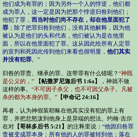
他们成为有罪的；因为另外一个人的悖逆，他们都
成为罪人，这一定是因为把那个悖逆归咎到他们；
他犯了罪，
而当时他们尚不存在，却在他里面犯了
罪
；除了把罪归咎到他们，没有其他解释，因为他
被认为是他们的头和代表，他们被认为是在他里
面，所以在他里面犯了罪。这从因此给所有人定罪
的宣判和死因此传到他们来看也很明显，
他们其实
并没有犯罪
。”
归咎的罪责、继承的罪、连带罪有什么错呢？
“神既
是公义的，”
【帖撒罗尼迦后书 1:6a】
，神就不做
这样的事。
“不可因子杀父，也不可因父杀子。凡被
杀的都为本身的罪。”
【申命记 24:16】
再者，认为神假装耶稣在他其实没有犯的罪上有
罪，并把忿怒泼到他身上是异端的想法。约翰·吉尔
在对
【哥林多后书 5:21】
的注释里说：
“他因归咎罪
责被变成罪本身；所有他的人的罪被转到他；落在