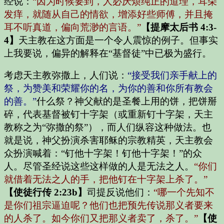
经说：
“因为时候要到，人必厌烦纯正的道理，耳朵
发痒，就随从自己的情欲，增添好些师傅，并且掩
耳不听真道，偏向荒渺的言语。”
【提摩太后书 4:3-
4】
天主教在这方面是一个令人震惊的例子。但事实
上我要说，偏异的解释在“基督徒”中已极为盛行。
考虑天主教弥撒上，人们说：
“接受我们亲手献上的
祭，为赞美和荣耀你的名，为你的善和你所有教会
的善。”
什么祭？神父献的是圣餐上用的饼，把饼掰
碎，代表基督被钉十字架（或重新钉十字架，天主
教称之为“弥撒的祭”），而人们纵容这种做法。也
就是说，神父扮演杀害耶稣的宗教精英，天主教会
众扮演喊着：“钉他十字架！钉他十字架！”的众
人。尽管圣经说这些这样做的人是无法之人。
“你们
就借着无法之人的手，把他钉在十字架上杀了。”
【使徒行传 2:23b】
司提反说他们：
“哪一个先知不
是你们祖宗逼迫呢？他们也把预先传说那义者要来
的人杀了。如今你们又把那义者卖了，杀了。”
【使