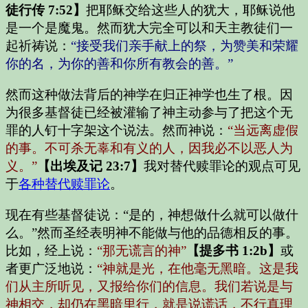
徒行传 7:52】
把耶稣交给这些人的犹大，耶稣说他
是一个是魔鬼。然而犹大完全可以和天主教徒们一
起祈祷说：
“接受我们亲手献上的祭，为赞美和荣耀
你的名，为你的善和你所有教会的善。”
然而这种做法背后的神学在归正神学也生了根。因
为很多基督徒已经被灌输了神主动参与了把这个无
罪的人钉十字架这个说法。然而神说：
“当远离虚假
的事。不可杀无辜和有义的人，因我必不以恶人为
义。”
【出埃及记 23:7】
我对替代赎罪论的观点可见
于
各种替代赎罪论
。
现在有些基督徒说：
“是的，神想做什么就可以做什
么。”
然而圣经表明神不能做与他的品德相反的事。
比如，经上说：
“那无谎言的神”
【提多书 1:2b】
或
者更广泛地说：
“神就是光，在他毫无黑暗。这是我
们从主所听见，又报给你们的信息。我们若说是与
神相交，却仍在黑暗里行，就是说谎话，不行真理