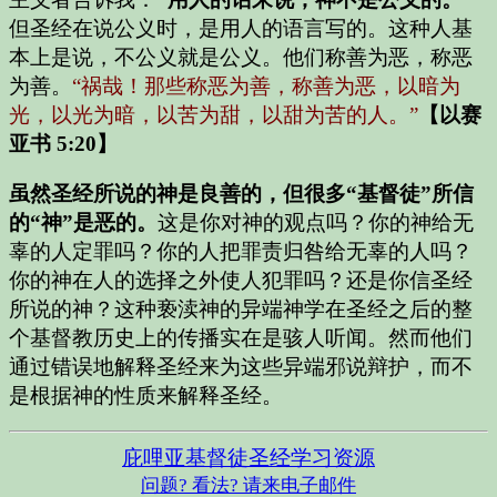
但圣经在说公义时，是用人的语言写的。这种人基
本上是说，不公义就是公义。他们称善为恶，称恶
为善。
“祸哉！那些称恶为善，称善为恶，以暗为
光，以光为暗，以苦为甜，以甜为苦的人。”
【以赛
亚书 5:20】
虽然圣经所说的神是良善的，但很多“基督徒”所信
的“神”是恶的。
这是你对神的观点吗？你的神给无
辜的人定罪吗？你的人把罪责归咎给无辜的人吗？
你的神在人的选择之外使人犯罪吗？还是你信圣经
所说的神？这种亵渎神的异端神学在圣经之后的整
个基督教历史上的传播实在是骇人听闻。然而他们
通过错误地解释圣经来为这些异端邪说辩护，而不
是根据神的性质来解释圣经。
庇哩亚基督徒圣经学习资源
问题? 看法? 请来电子邮件