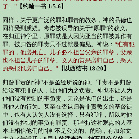
了。”
【约翰一书 1:5-6】
同样，关于更广泛的罪和罪责的教条，神的品德也
同样受到质疑。考虑被误导的关于“原罪”的教义。
在归正神学里，原罪就是人因为亚当的罪被算作有
罪。被归咎的罪责只不过就是偏见。神说：
“惟有犯
罪的，他必死亡。儿子必不担当父亲的罪孽，父亲
也不担当儿子的罪孽。义人的善果必归自己，恶人
的恶报也必归自己。”
【以西结书 18:20】
归咎罪责的“神”不是圣经所说的神。罪责不是归咎
给没有犯罪的人，让他们为之负责。神也不让人为
他们没有控制的事负责，无论是他们的出生，还是
其他人的行为。甚至在否认归咎罪责教义的基督徒
中，也有人认为人没有选择，只有犯罪，所以对他
们没有控制的事负有罪责。那些持这种观点的人基
本上相信他们的“神”不是公义的。的确，有加尔文
主义者告诉我：
“用人的话来说，神不是公义的。”