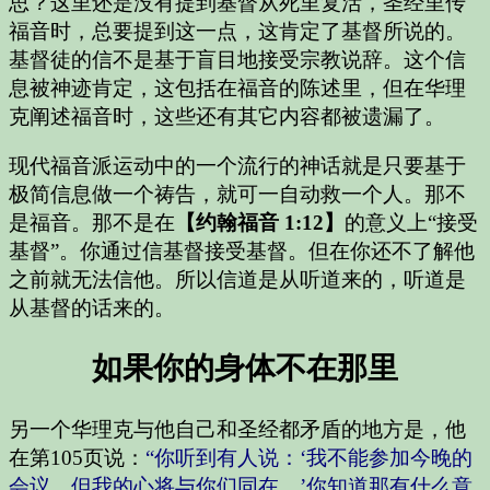
思？这里还是没有提到基督从死里复活，圣经里传
福音时，总要提到这一点，这肯定了基督所说的。
基督徒的信不是基于盲目地接受宗教说辞。这个信
息被神迹肯定，这包括在福音的陈述里，但在华理
克阐述福音时，这些还有其它内容都被遗漏了。
现代福音派运动中的一个流行的神话就是只要基于
极简信息做一个祷告，就可一自动救一个人。那不
是福音。那不是在
【约翰福音 1:12】
的意义上“接受
基督”。你通过信基督接受基督。但在你还不了解他
之前就无法信他。所以信道是从听道来的，听道是
从基督的话来的。
如果你的身体不在那里
另一个华理克与他自己和圣经都矛盾的地方是，他
在第105页说：
“你听到有人说：‘我不能参加今晚的
会议，但我的心将与你们同在。’你知道那有什么意