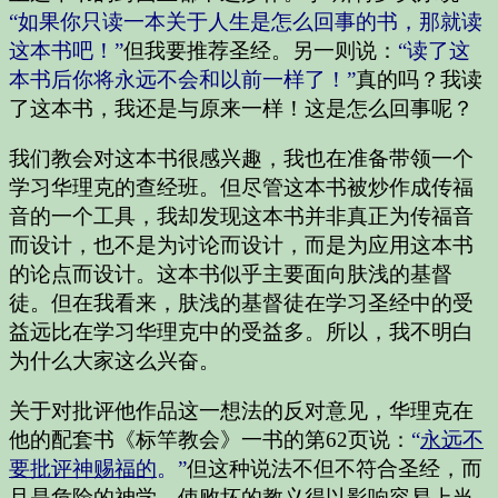
“如果你只读一本关于人生是怎么回事的书，那就读
这本书吧！”
但我要推荐圣经。另一则说：
“读了这
本书后你将永远不会和以前一样了！”
真的吗？我读
了这本书，我还是与原来一样！这是怎么回事呢？
我们教会对这本书很感兴趣，我也在准备带领一个
学习华理克的查经班。但尽管这本书被炒作成传福
音的一个工具，我却发现这本书并非真正为传福音
而设计，也不是为讨论而设计，而是为应用这本书
的论点而设计。这本书似乎主要面向肤浅的基督
徒。但在我看来，肤浅的基督徒在学习圣经中的受
益远比在学习华理克中的受益多。所以，我不明白
为什么大家这么兴奋。
关于对批评他作品这一想法的反对意见，华理克在
他的配套书《标竿教会》一书的第62页说：
“
永远不
要批评神赐福的
。”
但这种说法不但不符合圣经，而
且是危险的神学，使败坏的教义得以影响容易上当