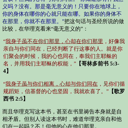
义吗？没有。那是毫无意义的！只要你在地球上，
你的身体在哪你的心就只能在哪。如果你的身体不
在那里，你就不在那里。”
把这句话与圣经所说的做
比较，在华理克看来“毫无意义的”：
“
我身子虽不在你们那里，心却在你们那里
，好像我
亲自与你们同在，已经判断了行这事的人。就是你
们聚会的时候，我的心也同在，奉我们主耶稣的
名，并用我们主耶稣的权能，”
【哥林多前书 5:3-
4】
“
我身子虽与你们相离，心却与你们同在
，见你们循
规蹈矩，信基督的心也坚固，我就欢喜了。”
【歌罗
西书 2:5】
而且华理克写这本书，甚至在书里祷告本身就是自
相矛盾。但别人读这本书时，难道华理克亲自和他
们在一起吗？不！但他的心在他们那里。