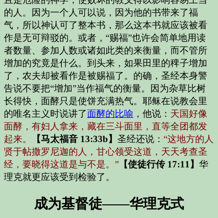
的人。因为一个人可以说，因为他的书带来了福
气，所以神认可了整本书，那么这本书就应该被看
作是无可辩驳的。或者，“赐福”也许会简单地用读
者数量、参加人数或诸如此类的来衡量，而不管所
增加的究竟是什么。到头来，如果田里的稗子增加
了，农夫却被看作是被赐福了。的确，圣经本身警
告说不要把“增加”当作福气的衡量。因为杂草比树
长得快，面酵只是使饼充满热气。耶稣在说教会里
的唯名主义时说讲了
面酵的比喻
，他说：
天国好像
面酵，有妇人拿来，藏在三斗面里，直等全团都发
起来。
【马太福音 13:33b】
圣经还说：
“这地方的人
贤于帖撒罗尼迦的人，甘心领受这道，天天考查圣
经，要晓得这道是与不是。”
【使徒行传 17:11】
华
理克就更应该受到检验了。
成为基督徒——华理克式