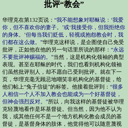
批评“教会”
华理克在第132页说：
“我不能想象对耶稣说：‘我爱
你，但不喜欢你的妻子。’或‘我接受你，但我拒绝你
的身体。’但每当我们贬低，轻视或抱怨教会时，我
们都在这么做。”
华理克这样说，是企图使自己免受
批评，正如他在他的另一句话里所说的那样：
“永远
不要批评神赐福的。”
当然，这是机构化领袖的典型
表现。甚至在耶稣的时代，我们也看到机构化领袖
们虽然批评别人，却不愿自己受到批评。就在下一
页，华理克毫无顾忌地嘲笑非机构化的基督徒，给
他们帖上“兔子信徒”的标签。他接着批评到：
“很多
人相信一个人不加入教会也能成为一个好基督徒，
但神会强烈反对。”
所以，向我这样的基督徒被华理
克轻蔑地看作是坏基督徒。但当然，因为他不认为
我，或其他任何不是一个地方机构化教会成员的基
督徒，是基督身体的肢体，他觉得他可以随意蔑视