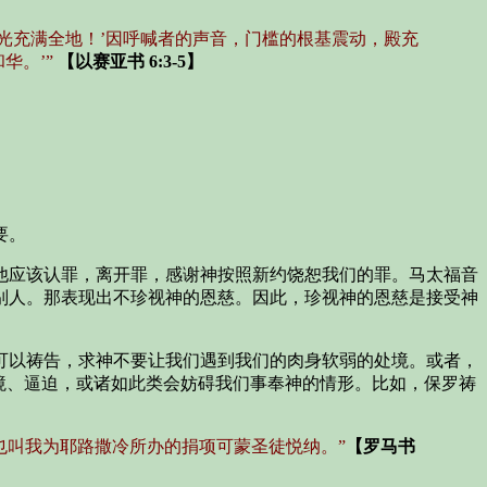
光充满全地！’因呼喊者的声音，门槛的根基震动，殿充
华。’”
【以赛亚书 6:3-5】
要。
他应该认罪，离开罪，感谢神按照新约饶恕我们的罪。马太福音
别人。那表现出不珍视神的恩慈。因此，珍视神的恩慈是接受神
可以祷告，求神不要让我们遇到我们的肉身软弱的处境。或者，
境、逼迫，或诸如此类会妨碍我们事奉神的情形。比如，保罗祷
也叫我为耶路撒冷所办的捐项可蒙圣徒悦纳。”
【罗马书