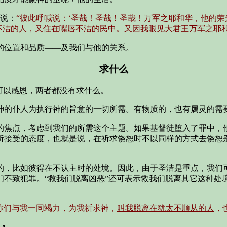
说：
“彼此呼喊说：‘圣哉！圣哉！圣哉！万军之耶和华，他的荣
不洁的人，又住在嘴唇不洁的民中。又因我眼见大君王万军之耶和
的位置和品质——及我们与他的关系。
求什么
可以感恩，两者都没有求什么。
神的仆人为执行神的旨意的一切所需。有物质的，也有属灵的需
的焦点，考虑到我们的所需这个主题。如果基督徒堕入了罪中，
所接受的态度，也就是说，在祈求饶恕时不以同样的方式去饶恕
的，比如彼得在不认主时的处境。因此，由于圣洁是重点，我们
们不致犯罪。“救我们脱离凶恶”还可表示救我们脱离其它这种处
你们与我一同竭力，为我祈求神，
叫我脱离在犹太不顺从的人
，