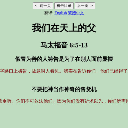
<- 前一页
祷告目录
后一页 ->
翻译:
English
繁體中文
我们在天上的父
马太福音 6:5-13
假冒为善的人祷告是为了在别人面前显摆
十字路口上祷告，故意叫人看见。我实在告诉你们，他们已经得
不要把神当作神奇的售货机
蒙垂听。你们不可效法他们。因为你们没有祈求以先，你们所需