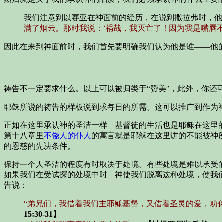
我们注意到以赛亚在神面前的经历，在说到撒拉弗时，他
满了烟云。那时我说：‘祸哉，我灭亡了！因为我是嘴唇
因此在来到神面前时，我们首先要明确我们认为他是谁——他
祷告不一定要求什么。以上可以被归类于“赞美”，此外，你还
耶稣所说的祷告的样板说到求每日的所需。这可以推广到作为
正如在这里承认神的圣洁一样，基督徒的生活也是耶稣在这里
第十八章里
不饶人的仆人
的寓言就是耶稣在这里讲的不能被神
的恩慈的先决条件。
保持一个人圣洁的程度有时取决于处境。有些处境是难以承受
如果我们在受试探的处境中时，神使我们脱离这种处境，使我
告说：
“弟兄们，我借着我们主耶稣基督，又借着圣灵的爱，劝
15:30-31】