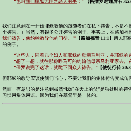
“也叫
我们脱离无理之恶人的手
；”
【帖撒罗尼迦后书 3:2
我们注意到在一开始耶稣教他的跟随者们在私下祷告，不是不
个祷告。）当然，有很多公开祷告的例子。事实上，在路加福音
我们祷告，像约翰教导他的门徒。’”
【路加福音 11:1】
所以耶
的例子。
“这些人，同着几个妇人和耶稣的母亲马利亚，并耶稣的
“想了一想，就往那称呼马可的约翰他母亲马利亚家去。
“保罗说完了这话，就跪下同众人祷告。”
【使徒行传 20:
但耶稣的教导应该使我们当心，不要让我们的集体祷告变成传闲
然而，有意思的是注意到虽然“我们在天上的父”是独处时的祷
习惯用集体用语。因为我们在基督里是一体的。