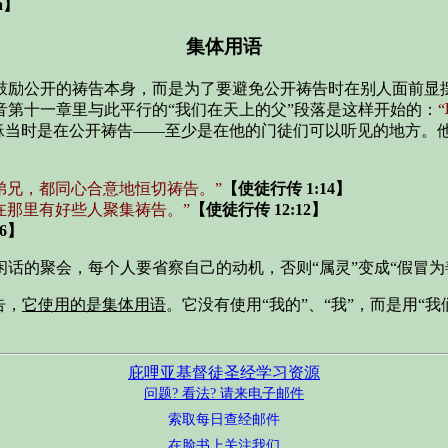
a】
集体用语
鼓励公开的祷告本身，而是为了要避免公开祷告时在别人面前显摆
第十一章里与此平行的“我们在天上的父”段落是这样开始的：
稣当时是在公开祷告——至少是在他的门徒们可以听见的地方。
弟兄，都同心合意地恒切祷告。”
【使徒行传 1:14】
在那里有好些人聚集祷告。”
【使徒行传 12:12】
36】
话的聚会，每个人要省察自己的动机，否则“属灵”变成“假冒为
告，
它使用的是集体用语
。它没有使用“我的”、“我”，而是用“
庇哩亚基督徒圣经学习资源
问题? 看法? 请来电子邮件
索取每日查经邮件
在脸书上关注我们