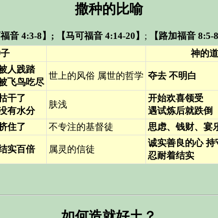
撒种的比喻
音 4:3-8】
;
【马可福音 4:14-20】
;
【路加福音 8:5-
种子
神的
被人践踏
世上的风俗
属世的哲学
夺去
不明白
被飞鸟吃尽
枯干了
开始欢喜领受
肤浅
没有水分
遇试炼后就跌倒
挤住了
不专注的基督徒
思虑、钱财、宴
诚实善良的心
持
结实百倍
属灵的信徒
忍耐着结实
如何造就好土？