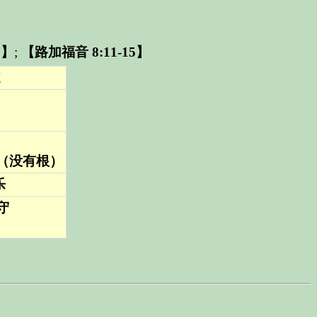
8】
;
【路加福音 8:11-15】
道
（没有根）
乐
守