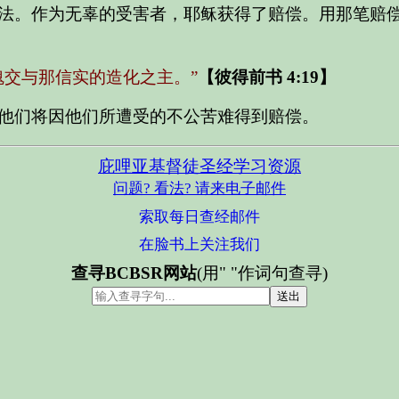
法。作为无辜的受害者，耶稣获得了赔偿。用那笔赔
魂交与那信实的造化之主。”
【彼得前书 4:19】
他们将因他们所遭受的不公苦难得到赔偿。
庇哩亚基督徒圣经学习资源
问题? 看法? 请来电子邮件
索取每日查经邮件
在脸书上关注我们
查寻BCBSR网站
(用" "作词句查寻)