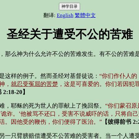
神学目录
翻译:
English
繁體中文
圣经关于遭受不公的苦难
，那么神为什么允许不公的苦难发生。有不公的苦难
是这样的例子。然而圣经对基督徒说：
“你们作仆人
神，
就忍受冤屈的苦楚
，这是可喜爱的。你们若因犯
2:18-20】
难，耶稣的死为世人的罪献上了挽回祭。
“你们蒙召
有诡诈。’他被骂不还口，受害不说威吓的话，只将自
活。因他受的鞭伤，你们便得了医治。”
【彼得前书 2:2
另一只臂膀赔偿遭受不公苦难的受害者。当一个人遭