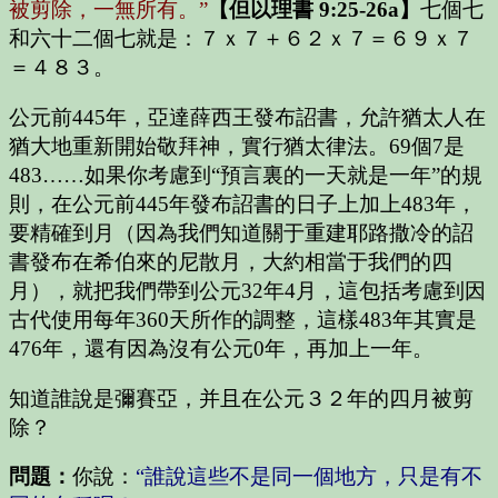
被剪除，一無所有。”
【但以理書 9:25-26a】
七個七
和六十二個七就是：７ｘ７＋６２ｘ７＝６９ｘ７
＝４８３。
公元前445年，亞達薛西王發布詔書，允許猶太人在
猶大地重新開始敬拜神，實行猶太律法。69個7是
483……如果你考慮到“預言裏的一天就是一年”的規
則，在公元前445年發布詔書的日子上加上483年，
要精確到月（因為我們知道關于重建耶路撒冷的詔
書發布在希伯來的尼散月，大約相當于我們的四
月），就把我們帶到公元32年4月，這包括考慮到因
古代使用每年360天所作的調整，這樣483年其實是
476年，還有因為沒有公元0年，再加上一年。
知道誰說是彌賽亞，并且在公元３２年的四月被剪
除？
問題：
你說：
“誰說這些不是同一個地方，只是有不