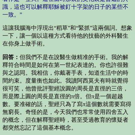
識，這也可以解釋耶穌被釘十字架的日子的某些不
一致。”
這讓我腦海中浮現出“稻草”和“緊抓”這兩個詞。想象
一下，讓一個以這種方式看待他的技藝的外科醫生
在你身上做手術。
回答：
但我們不是在說醫生做精准的手術。我的解
釋符合時間是如何在第一世紀表達的。你也許很難
與之認同。我相信，你戴著手表，知道生活中的時
間約束。度量衡也如此。我讀阿西莫夫有時就覺得
很可笑，他曾批評聖經說圓的周長是直徑的三倍，
而是際上圓的周長是直徑的π倍。但π是一個超越
數。要准確的話，聖經只為了寫π這個數就需要寫得
無窮長。奇怪的是，今天我們也常常使用四舍五入
的概念，但在解釋聖經時，甚至受過教育的懷疑者
都突然忘記了這個基本概念。