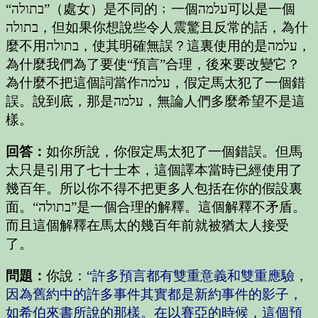
“בתולה”（處女）是不同的﹔一個עלמה可以是一個
בתולה，但如果你想說些令人震驚且反常的話，為什
麼不用בתולה，使其明確無誤？這裏使用的是עלמה，
為什麼我們為了要使“預言”合理，後來要改變它？
為什麼不把這個詞當作עלמה，假定馬太犯了一個錯
誤。說到底，那是עלמה，無論人們多麼希望不是這
樣。
回答：
如你所說，你假定馬太犯了一個錯誤。但馬
太只是引用了七十士本，這個譯本當時已經使用了
幾百年。所以你不得不把更多人包括在你的假設裏
面。“בתולה”是一個合理的解釋。這個解釋不矛盾。
而且這個解釋在馬太的幾百年前就被猶太人接受
了。
問題：
你說：
“許多預言都有雙重意義和雙重應驗，
因為舊約中的許多事件其實都是新約事件的影子，
如希伯來書所說的那樣。在以賽亞的時候，這個預