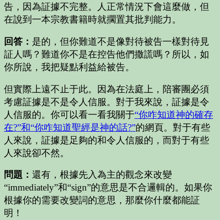
告，因為証據不完整。人正常情況下會這麼做，但
在說到一本宗教書籍時就擱置其批判能力。
回答：
是的，但你難道不是像對待被告一樣對待見
証人嗎？難道你不是在控告他們撒謊嗎？所以，如
你所說，我把疑點利益給被告。
但實際上遠不止于此。因為在法庭上，陪審團必須
考慮証據是不是令人信服。對于我來說，証據是令
人信服的。你可以看一看我關于
“你咋知道神的確存
在?”和“你咋知道聖經是神的話?”
的網頁。對于有些
人來說，証據是足夠的和令人信服的，而對于有些
人來說卻不然。
問題：
還有，根據先入為主的觀念來改變
“immediately”和“sign”的意思是不合邏輯的。如果你
根據你的需要改變詞的意思，那麼你什麼都能証
明！