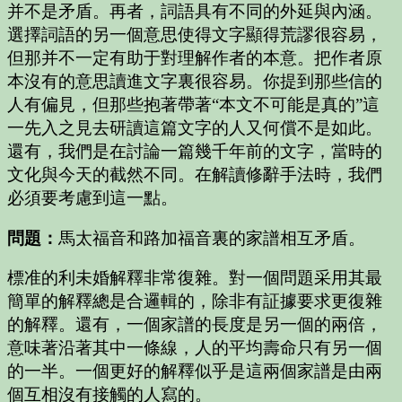
并不是矛盾。再者，詞語具有不同的外延與內涵。
選擇詞語的另一個意思使得文字顯得荒謬很容易，
但那并不一定有助于對理解作者的本意。把作者原
本沒有的意思讀進文字裏很容易。你提到那些信的
人有偏見，但那些抱著帶著“本文不可能是真的”這
一先入之見去研讀這篇文字的人又何償不是如此。
還有，我們是在討論一篇幾千年前的文字，當時的
文化與今天的截然不同。在解讀修辭手法時，我們
必須要考慮到這一點。
問題：
馬太福音和路加福音裏的家譜相互矛盾。
標准的利未婚解釋非常復雜。對一個問題采用其最
簡單的解釋總是合邏輯的，除非有証據要求更復雜
的解釋。還有，一個家譜的長度是另一個的兩倍，
意味著沿著其中一條線，人的平均壽命只有另一個
的一半。一個更好的解釋似乎是這兩個家譜是由兩
個互相沒有接觸的人寫的。