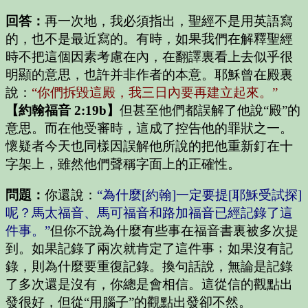
回答：
再一次地，我必須指出，聖經不是用英語寫
的，也不是最近寫的。有時，如果我們在解釋聖經
時不把這個因素考慮在內，在翻譯裏看上去似乎很
明顯的意思，也許并非作者的本意。耶穌曾在殿裏
說：
“你們拆毀這殿，我三日內要再建立起來。”
【約翰福音 2:19b】
但甚至他們都誤解了他說“殿”的
意思。而在他受審時，這成了控告他的罪狀之一。
懷疑者今天也同樣因誤解他所說的把他重新釘在十
字架上，雖然他們聲稱字面上的正確性。
問題：
你還說：
“為什麼
[約翰]
一定要提
[耶穌受試探]
呢？馬太福音、馬可福音和路加福音已經記錄了這
件事。”
但你不說為什麼有些事在福音書裏被多次提
到。如果記錄了兩次就肯定了這件事﹔如果沒有記
錄，則為什麼要重復記錄。換句話說，無論是記錄
了多次還是沒有，你總是會相信。這從信的觀點出
發很好，但從“用腦子”的觀點出發卻不然。