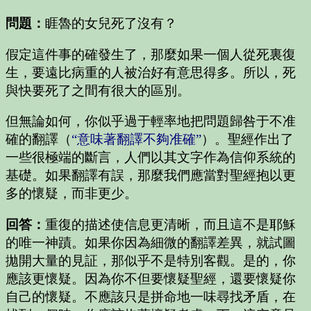
問題：
睚魯的女兒死了沒有？
假定這件事的確發生了，那麼如果一個人從死裏復
生，要遠比病重的人被治好有意思得多。所以，死
與快要死了之間有很大的區別。
但無論如何，你似乎過于輕率地把問題歸咎于不准
確的翻譯（
“意味著翻譯不夠准確”
）。聖經作出了
一些很極端的斷言，人們以其文字作為信仰系統的
基礎。如果翻譯有誤，那麼我們應當對聖經抱以更
多的懷疑，而非更少。
回答：
重復的描述使信息更清晰，而且這不是耶穌
的唯一神蹟。如果你因為細微的翻譯差異，就試圖
拋開大量的見証，那似乎不是特別客觀。是的，你
應該更懷疑。因為你不但要懷疑聖經，還要懷疑你
自己的懷疑。不應該只是拼命地一味尋找矛盾，在