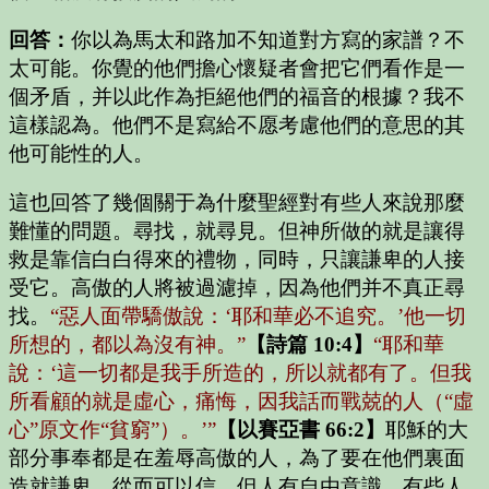
回答：
你以為馬太和路加不知道對方寫的家譜？不
太可能。你覺的他們擔心懷疑者會把它們看作是一
個矛盾，并以此作為拒絕他們的福音的根據？我不
這樣認為。他們不是寫給不愿考慮他們的意思的其
他可能性的人。
這也回答了幾個關于為什麼聖經對有些人來說那麼
難懂的問題。尋找，就尋見。但神所做的就是讓得
救是靠信白白得來的禮物，同時，只讓謙卑的人接
受它。高傲的人將被過濾掉，因為他們并不真正尋
找。
“惡人面帶驕傲說：‘耶和華必不追究。’他一切
所想的，都以為沒有神。”
【詩篇 10:4】
“耶和華
說：‘這一切都是我手所造的，所以就都有了。但我
所看顧的就是虛心，痛悔，因我話而戰兢的人（“虛
心”原文作“貧窮”）。’”
【以賽亞書 66:2】
耶穌的大
部分事奉都是在羞辱高傲的人，為了要在他們裏面
造就謙卑，從而可以信。但人有自由意識，有些人