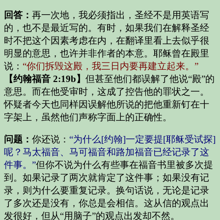
回答：
再一次地，我必须指出，圣经不是用英语写
的，也不是最近写的。有时，如果我们在解释圣经
时不把这个因素考虑在内，在翻译里看上去似乎很
明显的意思，也许并非作者的本意。耶稣曾在殿里
说：
“你们拆毁这殿，我三日内要再建立起来。”
【约翰福音 2:19b】
但甚至他们都误解了他说“殿”的
意思。而在他受审时，这成了控告他的罪状之一。
怀疑者今天也同样因误解他所说的把他重新钉在十
字架上，虽然他们声称字面上的正确性。
问题：
你还说：
“为什么
[约翰]
一定要提
[耶稣受试探]
呢？马太福音、马可福音和路加福音已经记录了这
件事。”
但你不说为什么有些事在福音书里被多次提
到。如果记录了两次就肯定了这件事；如果没有记
录，则为什么要重复记录。换句话说，无论是记录
了多次还是没有，你总是会相信。这从信的观点出
发很好，但从“用脑子”的观点出发却不然。