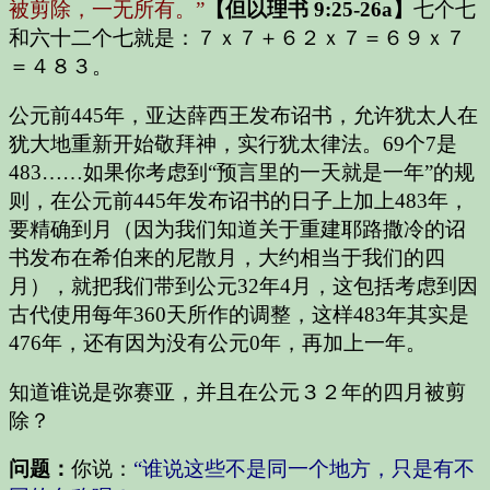
被剪除，一无所有。”
【但以理书 9:25-26a】
七个七
和六十二个七就是：７ｘ７＋６２ｘ７＝６９ｘ７
＝４８３。
公元前445年，亚达薛西王发布诏书，允许犹太人在
犹大地重新开始敬拜神，实行犹太律法。69个7是
483……如果你考虑到“预言里的一天就是一年”的规
则，在公元前445年发布诏书的日子上加上483年，
要精确到月（因为我们知道关于重建耶路撒冷的诏
书发布在希伯来的尼散月，大约相当于我们的四
月），就把我们带到公元32年4月，这包括考虑到因
古代使用每年360天所作的调整，这样483年其实是
476年，还有因为没有公元0年，再加上一年。
知道谁说是弥赛亚，并且在公元３２年的四月被剪
除？
问题：
你说：
“谁说这些不是同一个地方，只是有不