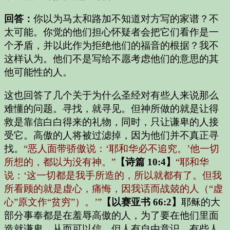
回答：
你以为马太和路加不知道对方写的家谱？不
太可能。你觉的他们担心怀疑者会把它们看作是一
个矛盾，并以此作为拒绝他们的福音的根据？我不
这样认为。他们不是写给不愿考虑他们的意思的其
他可能性的人。
这也回答了几个关于为什么圣经对有些人来说那么
难懂的问题。寻找，就寻见。但神所做的就是让得
救是靠信白白得来的礼物，同时，只让谦卑的人接
受它。高傲的人将被过滤掉，因为他们并不真正寻
找。
“恶人面带骄傲说：‘耶和华必不追究。’他一切
所想的，都以为没有神。”
【诗篇 10:4】
“耶和华
说：‘这一切都是我手所造的，所以就都有了。但我
所看顾的就是虚心，痛悔，因我话而战兢的人（“虚
心”原文作“贫穷”）。’”
【以赛亚书 66:2】
耶稣的大
部分事奉都是在羞辱高傲的人，为了要在他们里面
造就谦卑，从而可以信。但人有自由意识，有些人