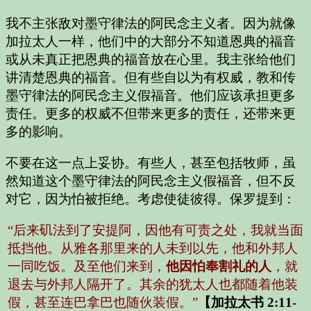
我不主张敌对墨守律法的阿民念主义者。因为就像
加拉太人一样，他们中的大部分不知道恩典的福音
或从未真正把恩典的福音放在心里。我主张给他们
讲清楚恩典的福音。但有些自以为有权威，教和传
墨守律法的阿民念主义假福音。他们应该承担更多
责任。更多的权威不但带来更多的责任，还带来更
多的影响。
不要在这一点上妥协。有些人，甚至包括牧师，虽
然知道这个墨守律法的阿民念主义假福音，但不反
对它，因为怕被拒绝。考虑使徒彼得。保罗提到：
“后来矶法到了安提阿，因他有可责之处，我就当面
抵挡他。从雅各那里来的人未到以先，他和外邦人
一同吃饭。及至他们来到，
他因怕奉割礼的人
，就
退去与外邦人隔开了。其余的犹太人也都随着他装
假，甚至连巴拿巴也随伙装假。”
【加拉太书 2:11-