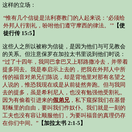
这样的立场：
“惟有几个信徒是法利赛教门的人起来说：‘必须给
外邦人行割礼，吩咐他们遵守摩西的律法。’”
【使
徒行传 15:5】
这些人之所以被称为信徒，是因为他们与可见教会
的关系。但注意保罗在加拉太书里说到他们时说：
“过了十四年，我同巴拿巴又上耶路撒冷去，并带着
提多同去。我是奉启示上去的，把我在外邦人中所
传的福音对弟兄们陈说，却是背地里对那有名望之
人说的，惟恐我现在或是从前徒然奔跑。但与我同
去的提多，虽是希利尼人，也没有勉强他受割礼。
因为有偷着引进来的
假弟兄
，私下窥探我们在基督
耶稣里的自由，要叫我们作奴仆。我们就是一刻的
工夫也没有容让顺服他们，为要叫福音的真理仍存
在你们中间。”
【加拉太书 2:1-5】