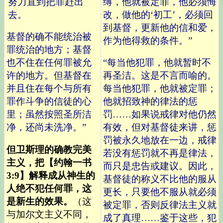
努力直到把罪赶出
缚，他就被定罪，他必须悔
去。
改，做他的‘初工’，必须回
到基督，更新他的信和爱，
基督的确不能统治被
作为他得救的条件。”
罪统治的地方；基督
也不住在任何罪被允
“每当他犯罪，他就暂时不
许的地方。但基督在
再圣洁。这是不言而喻的。
并且住在每个与所有
每当他犯罪，他就被定罪；
罪作斗争的信徒的心
他就招致神的律法的惩
里；虽然按照圣所洁
罚……如果说戒律对他仍然
净，还尚未洗净。”
有效，但对基督徒来讲，惩
罚被永久地放在一边，戒律
但卫斯理的确教完美
若没有惩罚就不再是律法，
主义，把
【约翰一书
而只是忠告或建议。因此，
3:9】
解释成从神生的
基督徒的称义不比他的服从
人绝不犯任何罪，这
更长，只要他不服从就必须
是新生的效果。
（这
被定罪，否则反律法主义就
与加尔文主义不同，
成了真理……鉴于这些，犯