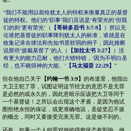
“我们不能用以前给犹太人的特权来衡量真正的基督
徒的特权。他们的‘职事’我们且说是‘有荣光的’但我
们的则‘更有荣光’（
【哥林多后书 3:7-9】
）所以无
论谁把基督徒的职事降到犹太人的标准，谁就是在
收集记录在律法和先知书里软弱的例子，因此推断
说那些‘披戴基督了’的人（
【加拉太书 3:27】
）没
有更大的能力忍耐，他们大错特错，‘因为不明白圣
经，也不晓得神的大能。’
【马太福音 22:29】
”
但在他自己关于
【约翰一书 3:9】
的布道里，他指出
大卫王犯了罪，试图证明这节经文的意思不是无罪
是必然的或永久的，因此意暗示应该把大卫等同于
一个基督徒！之所以会出现这个矛盾，是因为他试
图拒绝永恒的保证，或更准确地说，圣徒坚忍不拔
的概念，同时又要接受完美无罪。这是做不到的。
还有，如果一个人的罪对他的得救状态有影响，他