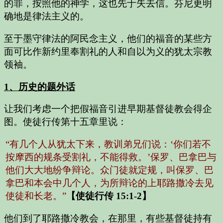
的罪，按照他的神学，这也先于失去信。芬尼更明
确地是律法主义的。
至于墨守律法的阿民念主义，他们的福音的某些方
面可比作新约里奉割礼的人和自以为义的犹太宗教
领袖。
1、历史的题外话
让我们考虑一个把假福音引进早期基督徒教会得企
图。使徒行传第十五章里说：
“有几个人从犹太下来，教训弟兄们说：‘你们若不
按摩西的规条受割礼，不能得救。’保罗、巴拿巴与
他们大大地纷争辩论。众门徒就定规，叫保罗、巴
拿巴和本会中几个人，为所辩论的上耶路撒冷去见
使徒和长老。”
【使徒行传 15:1-2】
他们到了耶路撒冷教会，在那里，有些基督徒持有