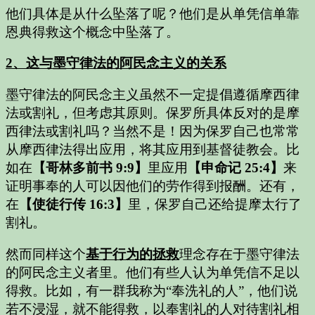
他们具体是从什么坠落了呢？他们是从单凭信单靠
恩典得救这个概念中坠落了。
2、这与墨守律法的阿民念主义的关系
墨守律法的阿民念主义虽然不一定提倡遵循摩西律
法或割礼，但考虑其原则。保罗所具体反对的是摩
西律法或割礼吗？当然不是！因为保罗自己也常常
从摩西律法得出应用，将其应用到基督徒教会。比
如在
【哥林多前书 9:9】
里应用
【申命记 25:4】
来
证明事奉的人可以因他们的劳作得到报酬。还有，
在
【使徒行传 16:3】
里，保罗自己还给提摩太行了
割礼。
然而同样这个
基于行为的拯救
理念存在于墨守律法
的阿民念主义者里。他们有些人认为单凭信不足以
得救。比如，有一群我称为“奉洗礼的人”，他们说
若不浸湿，就不能得救，以奉割礼的人对待割礼相