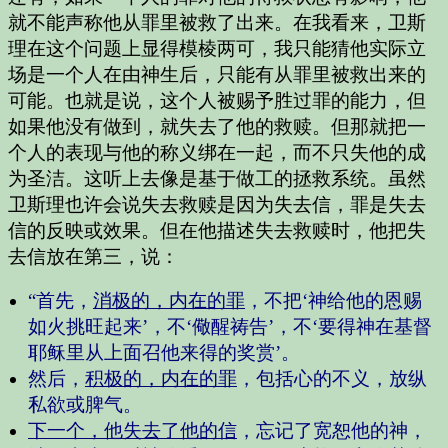
就不能声称他从罪里被救了出来。在我看来，卫斯
理在这个问题上显得模棱两可，我只能猜他实际立
场是一个人在由神生后，只能有从罪里被救出来的
可能。也就是说，这个人被赐予胜过罪的能力，但
如果他没有做到，就失去了他的救赎。但那就把一
个人的表现与他的称义绑在一起，而不只失他的成
为圣洁。这听上去像是基于做工的拯救系统。虽然
卫斯理也许会说失去救赎是因为失去信，罪是失去
信的反映或效果。但在他描述失去救赎时，他把失
去信放在第三，说：
“首先，
消极的，内在的罪
，不把‘神给他的恩赐
如火挑旺起来’，不‘儆醒祷告’，不‘要得神在基督
耶稣里从上面召他来得的奖赏’。
然后，
积极的，内在的罪
，包括心的不义，放纵
私欲或脾气。
下一个，他失去了他的信
，忘记了宽恕他的神，