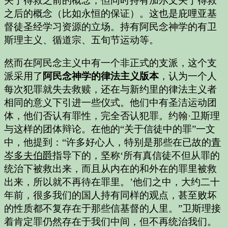
关于得救之前的概念，但同时持有加尔文关于得救
之后的概念（比如永恒的保证）。这也是庇哩亚基
督徒圣经学习资源的立场。持有阿民念神学的有卫
斯理主义、循道宗、五旬节运动等。
然而在阿民念主义中有一个非正式的支派，这个支
派采用了
阿民念神学的律法主义版本
，认为一个人
每次犯罪就失去救赎，还在与新约里的律法主义者
相同的意义下引进一些仪式。他们中有圣洁运动团
体，他们否认有罪性，完全否认犯罪。约翰·卫斯理
与这样的团体辩论。在他的“关于信徒中的罪”一文
中，他提到：“许多好心人，特别是那些在已故的
青
岑多夫伯爵
指导下的，坚称
‘所有真信徒不但从罪的
统治下被救出来，而且从内在的和外在的罪里被救
出来，所以就不再待在罪里。’
他们之中，大约二十
年前，很多我们的国人持有同样的观点，甚至败坏
的性质都不复存在于那些信基督的人里。”卫斯理接
着肯定罪仍然存在于我们中间，但不再统治我们。