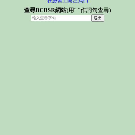
在臉書上關注我們
查尋BCBSR網站
(用" "作詞句查尋)