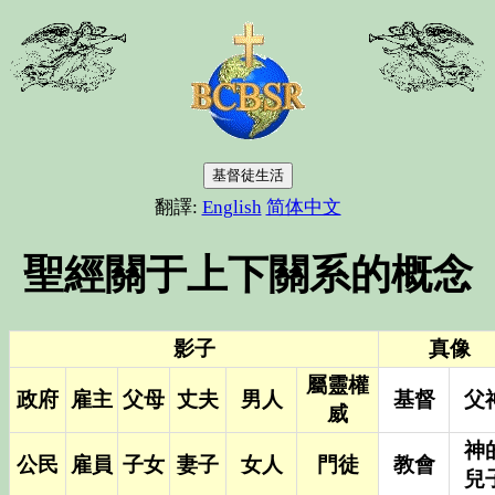
基督徒生活
翻譯:
English
简体中文
聖經關于上下關系的概念
影子
真像
屬靈權
政府
雇主
父母
丈夫
男人
基督
父
威
神
公民
雇員
子女
妻子
女人
門徒
教會
兒