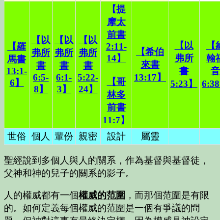
【提
摩太
前書
【以
【以
【以
【以
【
【羅
2:11-
【希伯
弗所
弗所
弗所
14】
弗所
翰
馬書
來書
書
書
書
13:1-
書
音
6:5-
6:1-
5:22-
13:17】
【哥
6】
5:23】
6:3
8】
3】
24】
林多
前書
11:7】
世俗
個人
輩份
親密
設計
屬靈
聖經說到多個人與人的關系，作為基督與基督徒，
父神和神的兒子的關系的影子。
人的權威都有一個
權威的范圍
，而那個范圍是有限
的。如何定義每個權威的范圍是一個有爭議的問