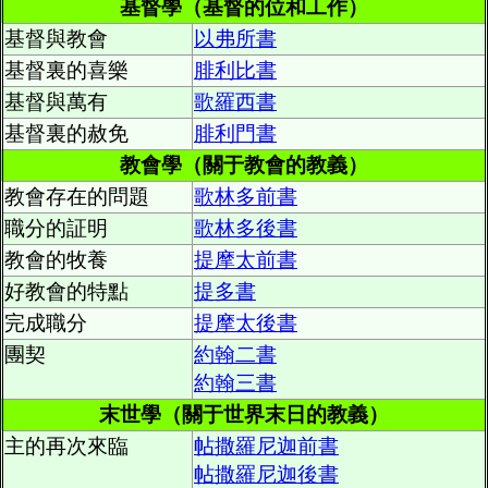
基督學（基督的位和工作）
基督與教會
以弗所書
基督裏的喜樂
腓利比書
基督與萬有
歌羅西書
基督裏的赦免
腓利門書
教會學（關于教會的教義）
教會存在的問題
歌林多前書
職分的証明
歌林多後書
教會的牧養
提摩太前書
好教會的特點
提多書
完成職分
提摩太後書
團契
約翰二書
約翰三書
末世學（關于世界末日的教義）
主的再次來臨
帖撒羅尼迦前書
帖撒羅尼迦後書