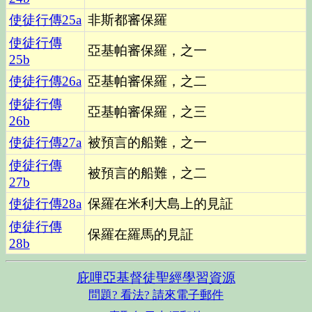
使徒行傳
25a
非斯都審保羅
使徒行傳
亞基帕審保羅，之一
25b
使徒行傳
26a
亞基帕審保羅，之二
使徒行傳
亞基帕審保羅，之三
26b
使徒行傳
27a
被預言的船難，之一
使徒行傳
被預言的船難，之二
27b
使徒行傳
28a
保羅在米利大島上的見証
使徒行傳
保羅在羅馬的見証
28b
庇哩亞基督徒聖經學習資源
問題? 看法? 請來電子郵件