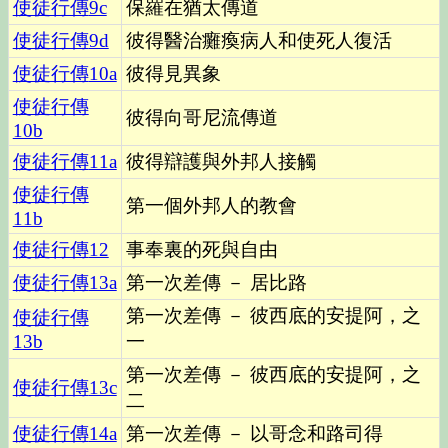
使徒行傳
9c
保羅在猶太傳道
使徒行傳
9d
彼得醫治癱瘓病人和使死人復活
使徒行傳
10a
彼得見異象
使徒行傳
彼得向哥尼流傳道
10b
使徒行傳
11a
彼得辯護與外邦人接觸
使徒行傳
第一個外邦人的教會
11b
使徒行傳
12
事奉裏的死與自由
使徒行傳
13a
第一次差傳 － 居比路
第一次差傳 － 彼西底的安提阿，之
使徒行傳
13b
一
第一次差傳 － 彼西底的安提阿，之
使徒行傳
13c
二
使徒行傳
14a
第一次差傳 － 以哥念和路司得