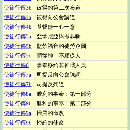
使徒行傳
3b
彼得的第二次布道
使徒行傳
4a
彼得向公會講道
使徒行傳
4b
基督徒一心一意
使徒行傳
5a
亞拿尼亞與撒非喇
使徒行傳
5b
監禁福音的徒勞企圖
使徒行傳
5c
順從神，不順從人
使徒行傳
6
事奉移給非神職人員
使徒行傳
7a
司提反向公會陳詞
使徒行傳
7b
司提反殉道
使徒行傳
8a
腓利的事奉：第一部分
使徒行傳
8b
腓利的事奉：第二部分
使徒行傳
9a
掃羅的悔改
使徒行傳
9b
掃羅的使命