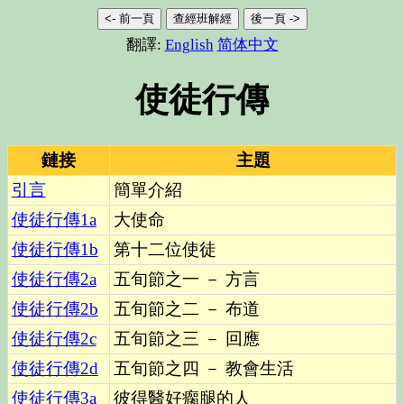
<- 前一頁
查經班解經
後一頁 ->
翻譯:
English
简体中文
使徒行傳
鏈接
主題
引言
簡單介紹
使徒行傳
1a
大使命
使徒行傳
1b
第十二位使徒
使徒行傳
2a
五旬節之一 － 方言
使徒行傳
2b
五旬節之二 － 布道
使徒行傳
2c
五旬節之三 － 回應
使徒行傳
2d
五旬節之四 － 教會生活
使徒行傳
3a
彼得醫好瘸腿的人