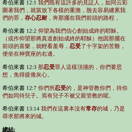
希伯來書 12:1
我們既有這許多的見証人，如同云彩
圍著我們，就當放下各樣的重擔，脫去容易纏累我
們的罪，
存心忍耐
，奔那擺在我們前頭的路程，
希伯來書 12:2
仰望為我們信心創始成終的耶穌。
（或作仰望那將真道創始成終的耶穌）他因那擺在
前頭的喜樂，就輕看羞辱，
忍受
了十字架的苦難，
便坐在神寶座的右邊。
希伯來書 12:3
那
忍受
罪人這樣頂撞的，你們要思
想，免得疲倦灰心。
希伯來書 12:7
你們所
忍受
的，是神管教你們，待你
們如同待兒子。焉有兒子不被父親管教的呢。
希伯來書 13:14
我們在這裏本沒有
常存
的城，乃是
尋求那將來的城。
總結
: