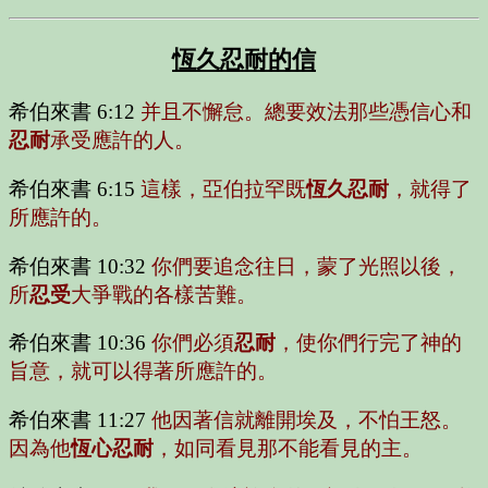
恆久忍耐的信
希伯來書 6:12
并且不懈怠。總要效法那些憑信心和
忍耐
承受應許的人。
希伯來書 6:15
這樣，亞伯拉罕既
恆久忍耐
，就得了
所應許的。
希伯來書 10:32
你們要追念往日，蒙了光照以後，
所
忍受
大爭戰的各樣苦難。
希伯來書 10:36
你們必須
忍耐
，使你們行完了神的
旨意，就可以得著所應許的。
希伯來書 11:27
他因著信就離開埃及，不怕王怒。
因為他
恆心忍耐
，如同看見那不能看見的主。