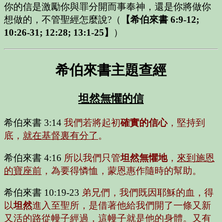
你的信是激勵你與罪分開而事奉神，還是你將做你
想做的，不管聖經怎麼說?
（
【希伯來書 6:9-12;
10:26-31; 12:28; 13:1-25】
）
希伯來書主題查經
坦然無懼的信
希伯來書 3:14
我們若將起初
確實的信心
，堅持到
底，
就在基督裏有分了
。
希伯來書 4:16
所以我們只管
坦然無懼地
，
來到施恩
的寶座前
，為要得憐恤，蒙恩惠作隨時的幫助。
希伯來書 10:19-23
弟兄們，我們既因耶穌的血，得
以
坦然
進入至聖所，是借著他給我們開了一條又新
又活的路從幔子經過，這幔子就是他的身體。又有