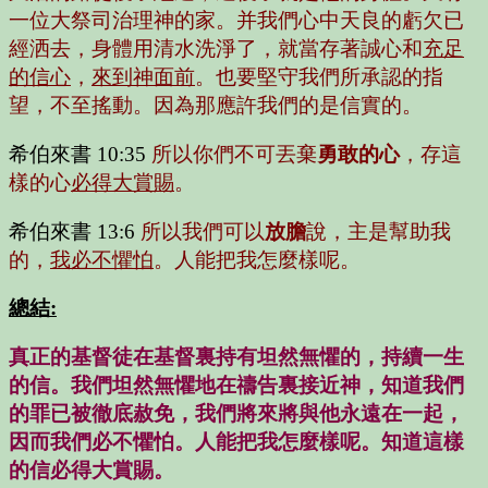
一位大祭司治理神的家。并我們心中天良的虧欠已
經洒去，身體用清水洗淨了，就當存著誠心和
充足
的信心
，
來到神面前
。也要堅守我們所承認的指
望，不至搖動。因為那應許我們的是信實的。
希伯來書 10:35
所以你們不可丟棄
勇敢的心
，存這
樣的心
必得大賞賜
。
希伯來書 13:6
所以我們可以
放膽
說，主是幫助我
的，
我必不懼怕
。人能把我怎麼樣呢。
總結
:
真正的基督徒在基督裏持有坦然無懼的，持續一生
的信。我們坦然無懼地在禱告裏接近神，知道我們
的罪已被徹底赦免，我們將來將與他永遠在一起，
因而我們必不懼怕。人能把我怎麼樣呢。知道這樣
的信必得大賞賜。