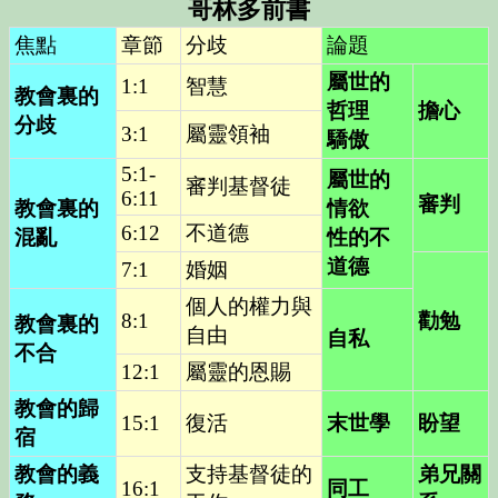
哥林多前書
焦點
章節
分歧
論題
屬世的
1:1
智慧
教會裏的
哲理
擔心
分歧
3:1
屬靈領袖
驕傲
5:1-
屬世的
審判基督徒
6:11
審判
教會裏的
情欲
6:12
不道德
混亂
性的不
道德
7:1
婚姻
個人的權力與
8:1
勸勉
教會裏的
自由
自私
不合
12:1
屬靈的恩賜
教會的歸
15:1
復活
末世學
盼望
宿
教會的義
支持基督徒的
弟兄關
16:1
同工