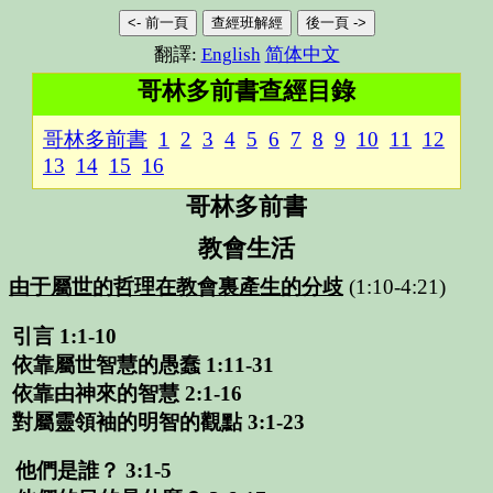
<- 前一頁
查經班解經
後一頁 ->
翻譯:
English
简体中文
哥林多前書查經目錄
哥林多前書
1
2
3
4
5
6
7
8
9
10
11
12
13
14
15
16
哥林多前書
教會生活
由于屬世的哲理在教會裏產生的分歧
(1:10-4:21)
引言
1:1-10
依靠屬世智慧的愚蠢
1:11-31
依靠由神來的智慧
2:1-16
對屬靈領袖的明智的觀點
3:1-23
他們是誰？
3:1-5